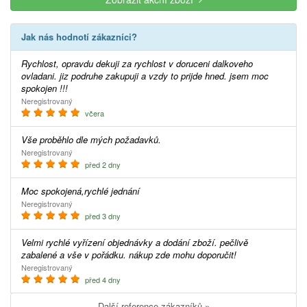
Jak nás hodnotí zákazníci?
Rychlost, opravdu dekuji za rychlost v doruceni dalkoveho
ovladani. jiz podruhe zakupuji a vzdy to prijde hned. jsem moc
spokojen !!!
Neregistrovaný
včera
Vše proběhlo dle mých požadavků.
Neregistrovaný
před 2 dny
Moc spokojená,rychlé jednání
Neregistrovaný
před 3 dny
Velmi rychlé vyřízení objednávky a dodání zboží. pečlivě
zabalené a vše v pořádku. nákup zde mohu doporučit!
Neregistrovaný
před 4 dny
Další reference zákazníků »