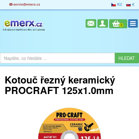
Kč
€
servis@emerx.cz
0
Kotouč řezný keramický
PROCRAFT 125x1.0mm