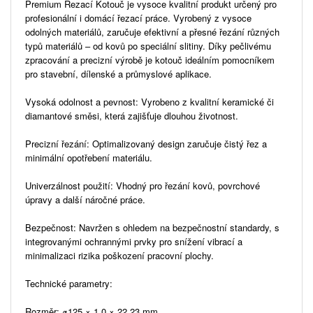
Premium Řezací Kotouč je vysoce kvalitní produkt určený pro
profesionální i domácí řezací práce. Vyrobený z vysoce
odolných materiálů, zaručuje efektivní a přesné řezání různých
typů materiálů – od kovů po speciální slitiny. Díky pečlivému
zpracování a precizní výrobě je kotouč ideálním pomocníkem
pro stavební, dílenské a průmyslové aplikace.
Vysoká odolnost a pevnost: Vyrobeno z kvalitní keramické či
diamantové směsi, která zajišťuje dlouhou životnost.
Precizní řezání: Optimalizovaný design zaručuje čistý řez a
minimální opotřebení materiálu.
Univerzálnost použití: Vhodný pro řezání kovů, povrchové
úpravy a další náročné práce.
Bezpečnost: Navržen s ohledem na bezpečnostní standardy, s
integrovanými ochrannými prvky pro snížení vibrací a
minimalizaci rizika poškození pracovní plochy.
Technické parametry:
Rozměr: ⌀125 × 1,0 × 22,23 mm