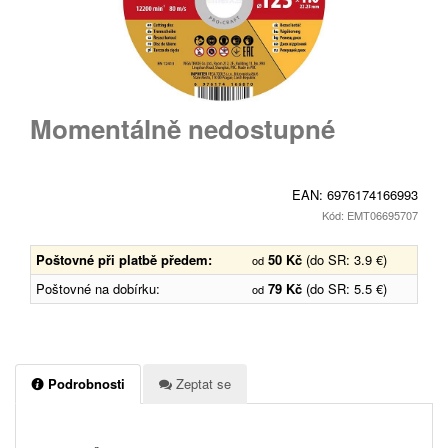
Momentálně nedostupné
EAN:
6976174166993
Kód: EMT06695707
Poštovné při platbě předem:
50 Kč
(do SR: 3.9 €)
od
Poštovné na dobírku:
79 Kč
(do SR: 5.5 €)
od
Podrobnosti
Zeptat se