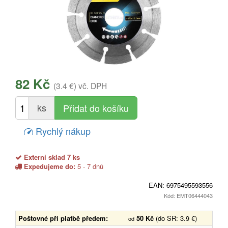
82 Kč
(3.4 €)
vč. DPH
ks
Rychlý nákup
Externí sklad 7 ks
Expedujeme do:
5 - 7 dnů
EAN:
6975495593556
Kód: EMT06444043
Poštovné při platbě předem:
50 Kč
(do SR: 3.9 €)
od