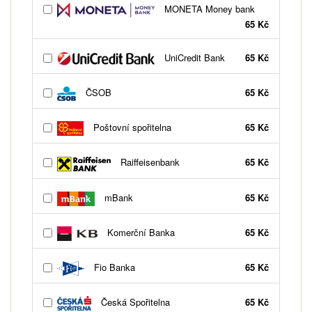
MONETA Money bank
65 Kč
UniCredit Bank
65 Kč
ČSOB
65 Kč
Poštovní spořitelna
65 Kč
Raiffeisenbank
65 Kč
mBank
65 Kč
Komerční Banka
65 Kč
Fio Banka
65 Kč
Česká Spořitelna
65 Kč