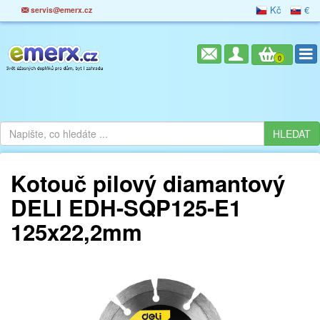
Kč
€
servis@emerx.cz
0
Kotouč pilový diamantový
DELI EDH-SQP125-E1
125x22,2mm