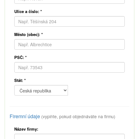
Ulice a číslo:
*
Město (obec):
*
PSČ:
*
Stát:
*
Firemní údaje
(vyplňte, pokud objednáváte na firmu)
Název firmy: