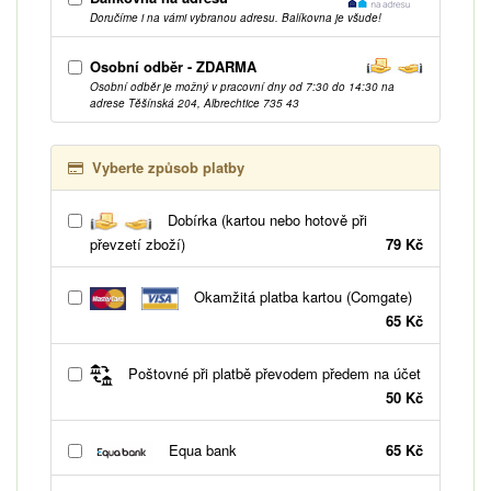
Doručíme i na vámi vybranou adresu. Balíkovna je všude!
Osobní odběr - ZDARMA
Osobní odběr je možný v pracovní dny od 7:30 do 14:30 na
adrese Těšínská 204, Albrechtice 735 43
Vyberte způsob platby
Dobírka (kartou nebo hotově při
převzetí zboží)
79 Kč
Okamžitá platba kartou (Comgate)
65 Kč
Poštovné při platbě převodem předem na účet
50 Kč
Equa bank
65 Kč