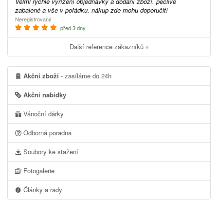
Velmi rychlé vyřízení objednávky a dodání zboží. pečlivě
zabalené a vše v pořádku. nákup zde mohu doporučit!
Neregistrovaný
před 3 dny
Další reference zákazníků »
Akční zboží
- zasíláme do 24h
Akční nabídky
Vánoční dárky
Odborná poradna
Soubory ke stažení
Fotogalerie
Články a rady