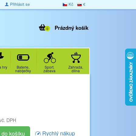
Přihlásit se
Kč
€
Prázdný košík
0
a hry
Baterie,
Sport,
Zahrada,
nabíječky
zábava
dílna
vč. DPH
Rychlý nákup