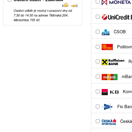
Osobní odběr je možný v pracovní dny od
7:30 do 14:30 na adrese Těšínská 204,
Albrechtice 735 43
ČSOB
Poštovní
Ra
mBa
Kome
Fio Ban
Česká 