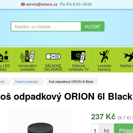
servis@emerx.cz
Po–Pá 8:00–18:00
y LED
Univerzální
DÁLKOVÉ
Dálkové
Lezecké
Hračky 
ásků
ovladače
OVLADAČE
ovladače TV
kameny
vod
Ostatní produkty
Koš odpadkový ORION 6l Black
oš odpadkový ORION 6l Black
237 Kč
(9.7 €)
ks