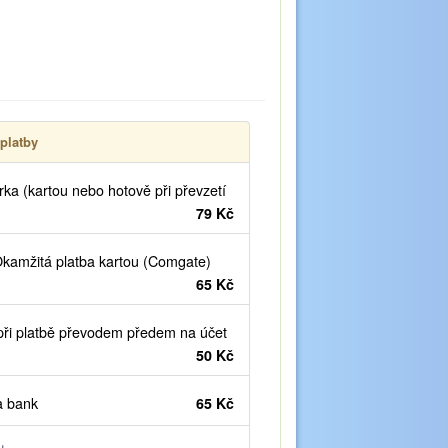
platby
ka (kartou nebo hotově při převzetí
79 Kč
kamžitá platba kartou (Comgate)
65 Kč
ři platbě převodem předem na účet
50 Kč
 bank
65 Kč