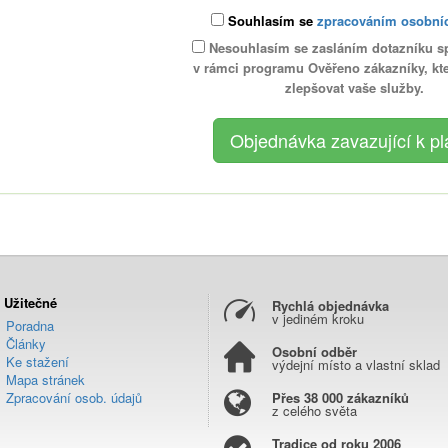
Souhlasím se
zpracováním osobní
Nesouhlasím se zasláním dotazníku s
v rámci programu Ověřeno zákazníky, k
zlepšovat vaše služby.
Užitečné
Rychlá objednávka
v jediném kroku
Poradna
Články
Osobní odběr
Ke stažení
výdejní místo a vlastní sklad
Mapa stránek
Zpracování osob. údajů
Přes 38 000 zákazníků
z celého světa
Tradice od roku 2006