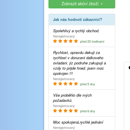
Zobrazit akční zboží
Jak nás hodnotí zákazníci?
Spolehlivý a rychlý obchod.
Neregistrovaný
před 20 hodinami
Rychlost, opravdu dekuji za
rychlost v doruceni dalkoveho
ovladani. jiz podruhe zakupuji a
vzdy to prijde hned. jsem moc
spokojen !!!
Neregistrovaný
před 5 dny
Vše proběhlo dle mých
požadavků.
Neregistrovaný
před 6 dny
Moc spokojená,rychlé jednání
Neregistrovaný