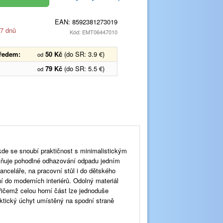
EAN:
8592381273019
 7 dnů
Kód: EMT06447010
předem:
50 Kč
(do SR: 3.9 €)
od
79 Kč
(do SR: 5.5 €)
od
kde se snoubí praktičnost s minimalistickým
ňuje pohodlné odhazování odpadu jedním
anceláře, na pracovní stůl i do dětského
 do moderních interiérů. Odolný materiál
řičemž celou horní část lze jednoduše
aktický úchyt umístěný na spodní straně