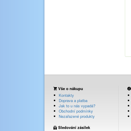
Vše o nákupu
Kontakty
Doprava a platba
Jak to u nás vypadá?
Obchodní podmínky
Nezařazené produkty
Sledování zásilek