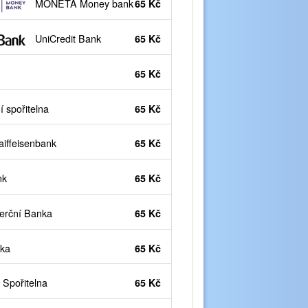
MONETA Money bank
65 Kč
UniCredit Bank
65 Kč
65 Kč
 spořitelna
65 Kč
iffeisenbank
65 Kč
nk
65 Kč
rční Banka
65 Kč
ka
65 Kč
Spořitelna
65 Kč