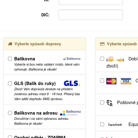
DIČ:
Vyberte způsob dopravy
Vyberte způsob 
Balíkovna
Dobír
Vyberte si box nebo výdejní místo, které vám
zboží)
vyhovuje. Balíkovna je všude!
O
GLS (Balík do ruky)
Zboží Vám dopravce doveze na předem
zvolenou adresu mezi 8 - 18 hod. Přesný čas
Vám sdělí dopředu SMS zprávou.
Poštovné p
Balíkovna na adresu
Doručíme i na vámi vybranou adresu.
Equa
Balíkovna je všude!
Osobní odběr - ZDARMA