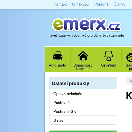
Kontakt
O nákupu
Poradna
Články
Auto, moto
Domácnost,
Osvětlení
Sad
kancelář
p
Ú
Ostatní produkty
K
Oprava ovladače
Poštovné
Poštovné SK
U nás