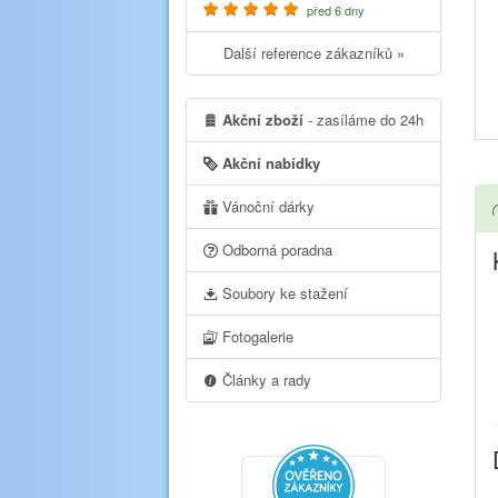
před 6 dny
Další reference zákazníků »
Akční zboží
- zasíláme do 24h
Akční nabídky
Vánoční dárky
Odborná poradna
Soubory ke stažení
Fotogalerie
Články a rady