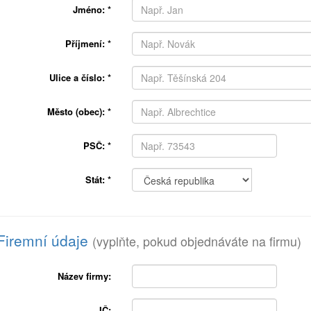
Jméno:
*
Příjmení:
*
Ulice a číslo:
*
Město (obec):
*
PSČ:
*
Stát:
*
Firemní údaje
(vyplňte, pokud objednáváte na firmu)
Název firmy:
IČ: