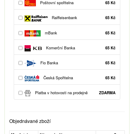
Poštovní spořitelna
65 Kč
Raiffeisenbank
65 Kč
mBank
65 Kč
Komerční Banka
65 Kč
Fio Banka
65 Kč
Česká Spořitelna
65 Kč
Platba v hotovosti na prodejně
ZDARMA
Objednávané zboží