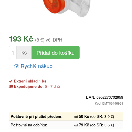
193 Kč
(8 €)
vč. DPH
ks
Rychlý nákup
Externí sklad 1 ks
Expedujeme do:
5 - 7 dnů
EAN:
5902270702958
Kód: EMT06446939
Poštovné při platbě předem:
50 Kč
(do SR: 3.9 €)
od
Poštovné na dobírku:
79 Kč
(do SR: 5.5 €)
od