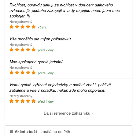
Rychlost, opravdu dekuji za rychlost v doruceni dalkoveho
ovladani. jiz podruhe zakupuji a vzdy to prijde hned. jsem moc
spokojen !!!
Neregistrovaný
včera
Vše proběhlo dle mých požadavků.
Neregistrovaný
před 2 dny
Moc spokojená,rychlé jednání
Neregistrovaný
před 3 dny
Velmi rychlé vyřízení objednávky a dodání zboží. pečlivě
zabalené a vše v pořádku. nákup zde mohu doporučit!
Neregistrovaný
před 4 dny
Další reference zákazníků »
Akční zboží
- zasíláme do 24h