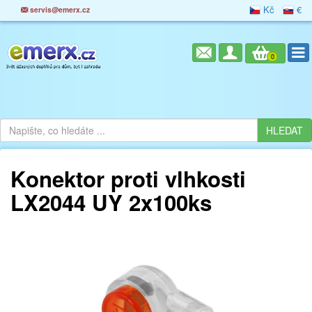
Kč
€
servis@emerx.cz
0
Konektor proti vlhkosti
LX2044 UY 2x100ks