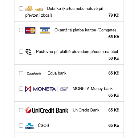
Dobírka (kartou nebo hotově při
převzetí zboží)
79 Kč
Okamžitá platba kartou (Comgate)
65 Kč
Poštovné při platbě převodem předem na účet
50 Kč
Equa bank
65 Kč
MONETA Money bank
65 Kč
UniCredit Bank
65 Kč
ČSOB
65 Kč