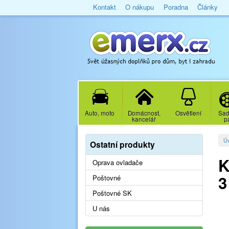
Kontakt
O nákupu
Poradna
Články
Auto, moto
Domácnost,
Osvětlení
Sad
kancelář
p
Ú
Ostatní produkty
K
Oprava ovladače
3
Poštovné
Poštovné SK
U nás