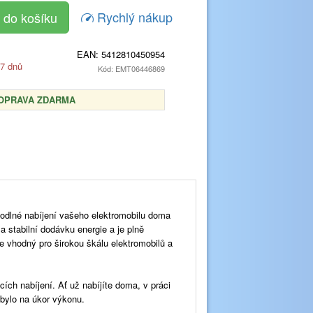
Rychlý nákup
EAN:
5412810450954
 7 dnů
Kód: EMT06446869
OPRAVA ZDARMA
hodlné nabíjení vašeho elektromobilu doma
a stabilní dodávku energie a je plně
e vhodný pro širokou škálu elektromobilů a
cích nabíjení. Ať už nabíjíte doma, v práci
 bylo na úkor výkonu.