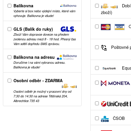
Balíkovna
Dobír
Vyberte si box nebo výdejní místo, které vám
zboží)
vyhovuje. Balíkovna je všude!
O
GLS (Balík do ruky)
Zboží Vám dopravce doveze na předem
zvolenou adresu mezi 8 - 18 hod. Přesný čas
Vám sdělí dopředu SMS zprávou.
Poštovné p
Balíkovna na adresu
Doručíme i na vámi vybranou adresu.
Equa
Balíkovna je všude!
Osobní odběr - ZDARMA
Osobní odběr je možný v pracovní dny od
7:30 do 14:30 na adrese Těšínská 204,
Albrechtice 735 43
ČSOB