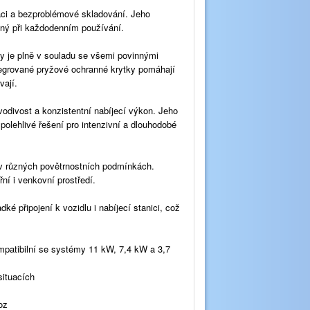
aci a bezproblémové skladování. Jeho
olný při každodenním používání.
ly je plně v souladu se všemi povinnými
tegrované pryžové ochranné krytky pomáhají
vají.
vodivost a konzistentní nabíjecí výkon. Jeho
polehlivé řešení pro intenzivní a dlouhodobé
at v různých povětrnostních podmínkách.
řní i venkovní prostředí.
é připojení k vozidlu i nabíjecí stanici, což
ompatibilní se systémy 11 kW, 7,4 kW a 3,7
situacích
oz