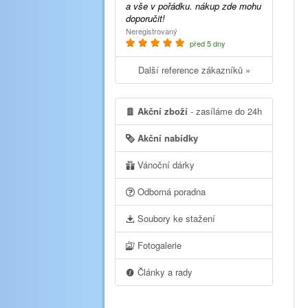
a vše v pořádku. nákup zde mohu
doporučit!
Neregistrovaný
před 5 dny
Další reference zákazníků »
Akční zboží
- zasíláme do 24h
Akční nabídky
Vánoční dárky
Odborná poradna
Soubory ke stažení
Fotogalerie
Články a rady