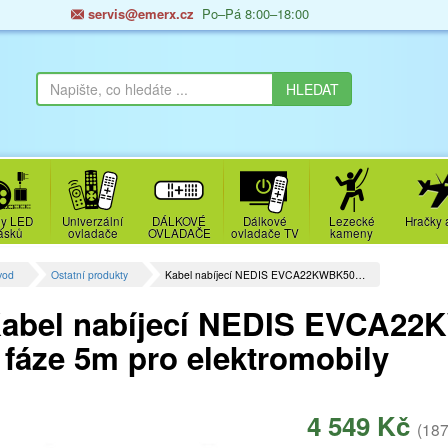
servis@emerx.cz
Po–Pá 8:00–18:00
y LED
Univerzální
DÁLKOVÉ
Dálkové
Lezecké
Hračky 
ásků
ovladače
OVLADAČE
ovladače TV
kameny
vod
Ostatní produkty
Kabel nabíjecí NEDIS EVCA22KWBK50…
abel nabíjecí NEDIS EVCA2
 fáze 5m pro elektromobily
4 549 Kč
(187