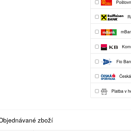
Poštovní
Ra
mBa
Kome
Fio Ban
Česká 
Platba v h
Objednávané zboží