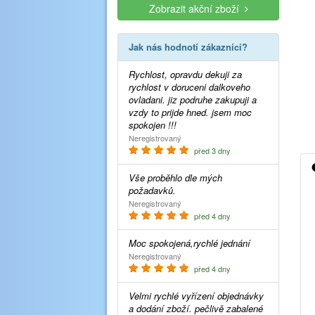
Zobrazit akční zboží
Jak nás hodnotí zákazníci?
Rychlost, opravdu dekuji za
rychlost v doruceni dalkoveho
ovladani. jiz podruhe zakupuji a
vzdy to prijde hned. jsem moc
spokojen !!!
Neregistrovaný
před 3 dny
Vše proběhlo dle mých
požadavků.
Neregistrovaný
před 4 dny
Moc spokojená,rychlé jednání
Neregistrovaný
před 4 dny
Velmi rychlé vyřízení objednávky
a dodání zboží. pečlivě zabalené