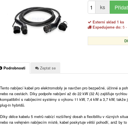
ks
Externí sklad 1 ks
Expedujeme do:
5 -
D
Podrobnosti
Zeptat se
Tento nabíjecí kabel pro elektromobily je navržen pro bezpečné, účinné a po
nebo na cestách. Díky podpoře nabíjení až do 22 kW (32 A) zajišťuje rychlou 
kompatibilní s nabíjecími systémy o výkonu 11 kW, 7,4 kW a 3,7 kW, takže j
plug-in hybridů.
Díky délce kabelu 5 metrů nabízí rozšířený dosah a flexibilitu v různých situa
nebo na veřejném nabíjecím místě, kabel poskytuje větší pohodlí, aniž by to