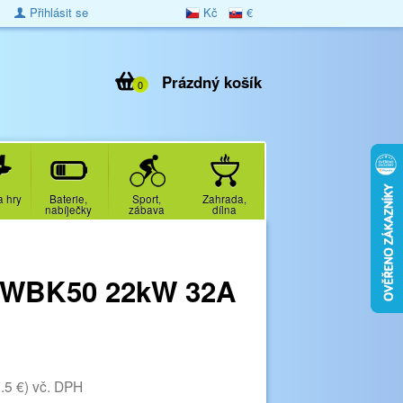
Přihlásit se
Kč
€
Prázdný košík
0
a hry
Baterie,
Sport,
Zahrada,
nabíječky
zábava
dílna
2KWBK50 22kW 32A
.5 €)
vč. DPH