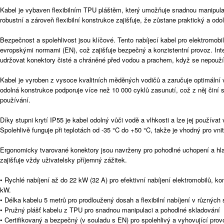
Kabel je vybaven flexibilním TPU pláštěm, který umožňuje snadnou manipul
robustní a zároveň flexibilní konstrukce zajišťuje, že zůstane praktický a od
Bezpečnost a spolehlivost jsou klíčové. Tento nabíjecí kabel pro elektromobi
evropskými normami (EN), což zajišťuje bezpečný a konzistentní provoz. In
udržovat konektory čisté a chráněné před vodou a prachem, když se nepouží
Kabel je vyroben z vysoce kvalitních měděných vodičů a zaručuje optimální 
odolná konstrukce podporuje více než 10 000 cyklů zasunutí, což z něj činí s
používání.
Díky stupni krytí IP55 je kabel odolný vůči vodě a vlhkosti a lze jej použív
Spolehlivě funguje při teplotách od -35 °C do +50 °C, takže je vhodný pro vnit
Ergonomicky tvarované konektory jsou navrženy pro pohodlné uchopení a hladk
zajišťuje vždy uživatelsky příjemný zážitek.
• Rychlé nabíjení až do 22 kW (32 A) pro efektivní nabíjení elektromobilů, k
kW.
• Délka kabelu 5 metrů pro prodloužený dosah a flexibilní nabíjení v různých 
• Pružný plášť kabelu z TPU pro snadnou manipulaci a pohodlné skladování
• Certifikovaný a bezpečný (v souladu s EN) pro spolehlivý a vyhovující prov