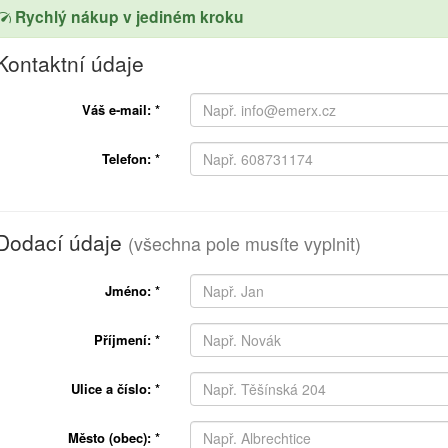
Rychlý nákup v jediném kroku
Kontaktní údaje
Váš e-mail:
*
Telefon:
*
Dodací údaje
(všechna pole musíte vyplnit)
Jméno:
*
Příjmení:
*
Ulice a číslo:
*
Město (obec):
*