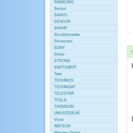
SAMSUNG
Sansui
SANYO
SENCOR
SHARP
SilvaSchneider
Silvercrest
SONY
Strato
STRONG
SWITCHBOT
Teac
TECHNICS
TECHNISAT
TELESTAR
TESLA
THOMSON
UNIVERZÁLNÍ
Vivax
WATSON
Western Digital