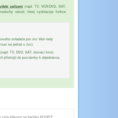
 výběr zařízení
(např. TV, VCR/DVD, SAT,
dnoduchý návod, který vyobrazuje funkce
lkového ovladače pro Jvc Vám tedy
musí se jednat o Jvc).
 (např. TV, DVD, SAT, domácí kino).
ch přístrojů do poznámky k objednávce.
í níže kliknout na tlačítko KOUPIT: