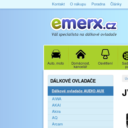
Kontakt
O nákupu
Poradna
Články
Auto, moto
Domácnost,
Osvětlení
Sad
kancelář
p
Ú
DÁLKOVÉ OVLADAČE
J
Dálkové ovladače AUDIO,AUX
AIWA
AKAI
Akira
AQ
Arcam