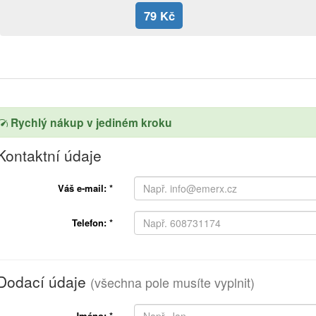
79 Kč
Rychlý nákup v jediném kroku
Kontaktní údaje
Váš e-mail:
*
Telefon:
*
Dodací údaje
(všechna pole musíte vyplnit)
Jméno:
*