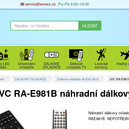
servis@emerx.cz
Po–Pá 8:00–18:00
y LED
Univerzální
DÁLKOVÉ
Dálkové
Lezecké
Hračky 
ásků
ovladače
OVLADAČE
ovladače TV
kameny
vod
DÁLKOVÉ OVLADAČE
Dálkové ovladače AUDIO,AUX
JVC RA-E981B
VC RA-E981B náhradní dálkov
Náhradní dálkový ovlad
RAE981B. NEPOTŘEB