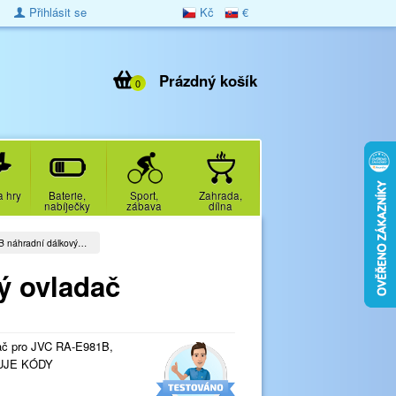
Přihlásit se
Kč
€
Prázdný košík
0
a hry
Baterie,
Sport,
Zahrada,
nabíječky
zábava
dílna
 náhradní dálkový…
ý ovladač
ač pro JVC RA-E981B,
UJE KÓDY