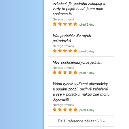
ovladani. jiz podruhe zakupuji a
vzdy to prijde hned. jsem moc
spokojen !!!
Neregistrovaný
před 2 dny
Vše proběhlo dle mých
požadavků.
Neregistrovaný
před 3 dny
Moc spokojená,rychlé jednání
Neregistrovaný
před 3 dny
Velmi rychlé vyřízení objednávky
a dodání zboží. pečlivě zabalené
a vše v pořádku. nákup zde mohu
doporučit!
Neregistrovaný
před 4 dny
Další reference zákazníků »