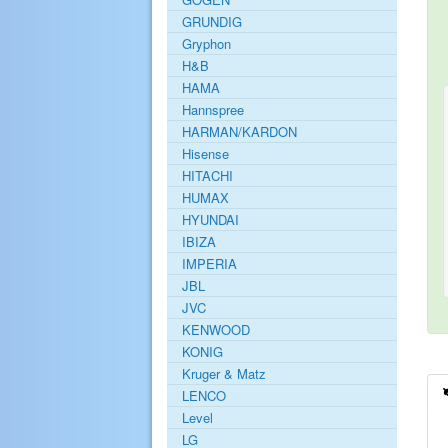
GRUNDIG
Gryphon
H&B
HAMA
Hannspree
HARMAN/KARDON
Hisense
HITACHI
HUMAX
HYUNDAI
IBIZA
IMPERIA
JBL
JVC
KENWOOD
KONIG
Kruger & Matz
LENCO
Level
LG