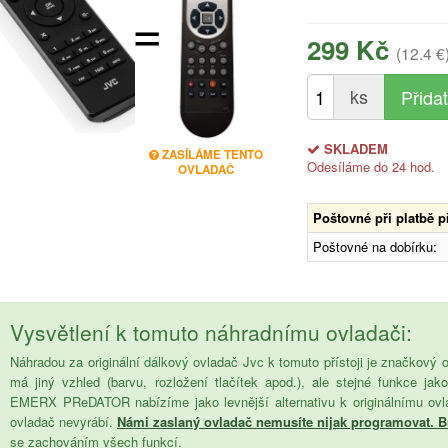
=
299 Kč
(12.4 €
ks
SKLADEM
ZASÍLÁME TENTO
Odesíláme do 24 hod.
OVLADAČ
Poštovné při platbě 
Poštovné na dobírku:
Vysvětlení k tomuto náhradnímu ovladači:
Náhradou za originální dálkový ovladač Jvc k tomuto přístoji je značko
má jiný vzhled (barvu, rozložení tlačítek apod.), ale stejné funkce jak
EMERX PReDATOR nabízíme jako levnější alternativu k originálnímu ovlada
ovladač nevyrábí.
Námi zaslaný ovladač nemusíte nijak programovat. Bu
se zachováním všech funkcí.