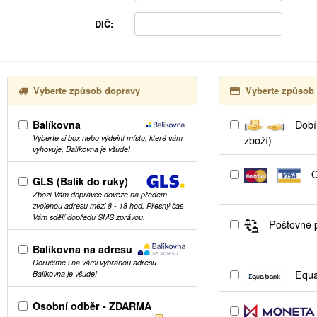
DIČ:
Vyberte způsob dopravy
Vyberte způsob 
Balíkovna
Dobír
Vyberte si box nebo výdejní místo, které vám
zboží)
vyhovuje. Balíkovna je všude!
O
GLS (Balík do ruky)
Zboží Vám dopravce doveze na předem
zvolenou adresu mezi 8 - 18 hod. Přesný čas
Vám sdělí dopředu SMS zprávou.
Poštovné p
Balíkovna na adresu
Doručíme i na vámi vybranou adresu.
Equa
Balíkovna je všude!
Osobní odběr - ZDARMA