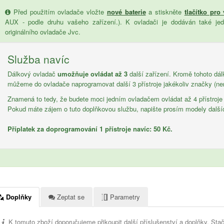
Před použitím ovladače vložte
nové baterie
a stiskněte
tlačítko pro
AUX - podle druhu vašeho zařízení.). K ovladači je dodáván také je
originálního ovladače Jvc.
Služba navíc
Dálkový ovladač
umožňuje ovládat až 3
další zařízení. Kromě tohoto dá
můžeme do ovladače naprogramovat další 3 přístroje jakékoliv značky (ne
Znamená to tedy, že budete moci jedním ovladačem ovládat až 4 přístroje
Pokud máte zájem o tuto doplňkovou službu, napište prosím modely další
Příplatek za doprogramování 1 přístroje navíc: 50 Kč.
Doplňky
Zeptat se
Parametry
K tomuto zboží doporučujeme přikoupit další příslušenství a doplňky. Stač