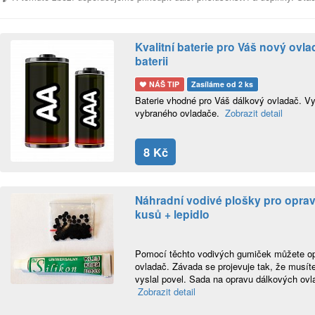
Kvalitní baterie pro Váš nový ov
baterii
NÁŠ TIP
Zasíláme od 2 ks
Baterie vhodné pro Váš dálkový ovladač. Vyb
vybraného ovladače.
Zobrazit detail
8 Kč
Náhradní vodivé plošky pro oprav
kusů + lepidlo
Pomocí těchto vodivých gumiček můžete opr
ovladač. Závada se projevuje tak, že musíte 
vyslal povel. Sada na opravu dálkových ovla
Zobrazit detail