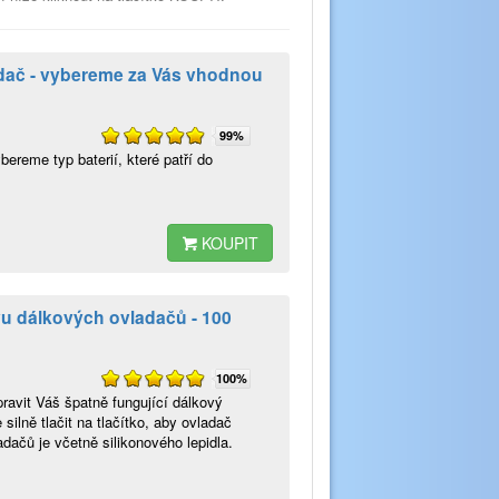
ladač - vybereme za Vás vhodnou
99%
ereme typ baterií, které patří do
KOUPIT
u dálkových ovladačů - 100
100%
avit Váš špatně fungující dálkový
silně tlačit na tlačítko, aby ovladač
dačů je včetně silikonového lepidla.