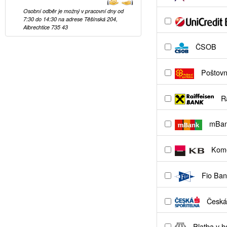
Osobní odběr je možný v pracovní dny od
7:30 do 14:30 na adrese Těšínská 204,
Albrechtice 735 43
ČSOB
Poštovní
Ra
mBa
Kome
Fio Ban
Česká 
Platba v h