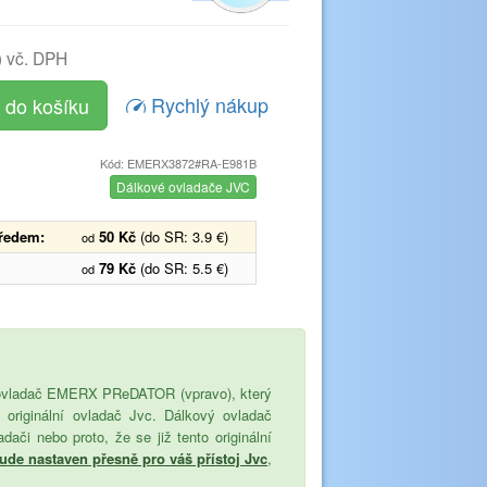
)
vč. DPH
Rychlý nákup
Kód: EMERX3872#RA-E981B
Dálkové ovladače JVC
předem:
50 Kč
(do SR: 3.9 €)
od
79 Kč
(do SR: 5.5 €)
od
vý ovladač EMERX PReDATOR (vpravo), který
o originální ovladač Jvc. Dálkový ovladač
či nebo proto, že se již tento originální
de nastaven přesně pro váš přístoj Jvc
,