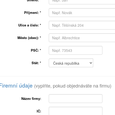
Příjmení:
*
Ulice a číslo:
*
Město (obec):
*
PSČ:
*
Stát:
*
Firemní údaje
(vyplňte, pokud objednáváte na firmu)
Název firmy:
IČ: