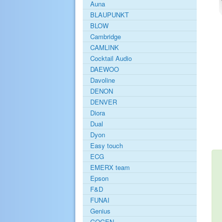
Auna
BLAUPUNKT
BLOW
Cambridge
CAMLINK
Cocktail Audio
DAEWOO
Davoline
DENON
DENVER
Diora
Dual
Dyon
Easy touch
ECG
EMERX team
Epson
F&D
FUNAI
Genius
GOGEN