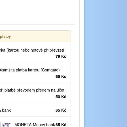
platby
ka (kartou nebo hotově při převzetí
79 Kč
kamžitá platba kartou (Comgate)
65 Kč
ři platbě převodem předem na účet
50 Kč
 bank
65 Kč
MONETA Money bank
65 Kč