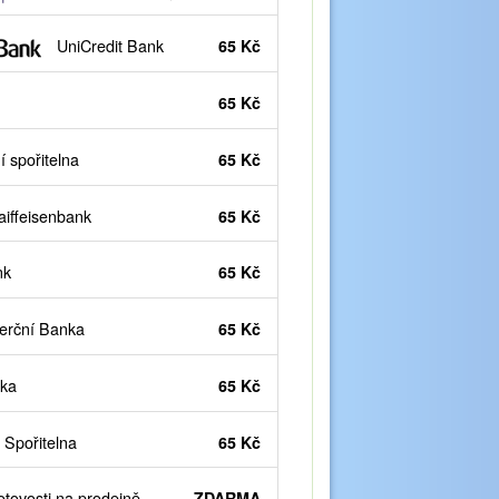
UniCredit Bank
65 Kč
65 Kč
 spořitelna
65 Kč
iffeisenbank
65 Kč
nk
65 Kč
rční Banka
65 Kč
ka
65 Kč
Spořitelna
65 Kč
otovosti na prodejně
ZDARMA