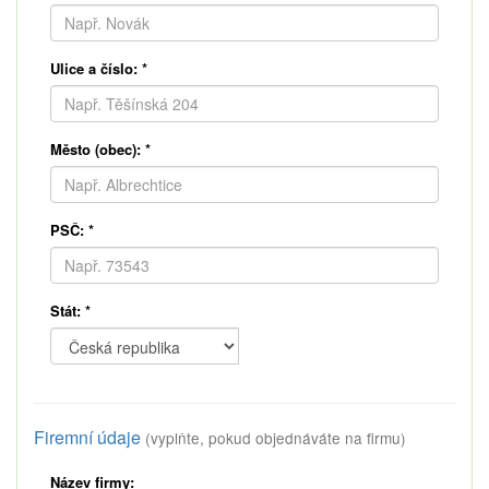
Ulice a číslo:
*
Město (obec):
*
PSČ:
*
Stát:
*
Firemní údaje
(vyplňte, pokud objednáváte na firmu)
Název firmy: