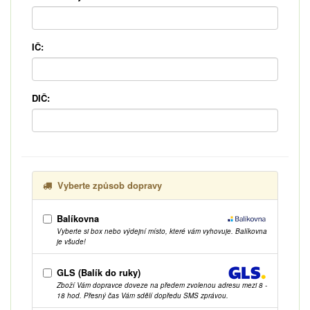
IČ:
DIČ:
Vyberte způsob dopravy
Balíkovna
Vyberte si box nebo výdejní místo, které vám vyhovuje. Balíkovna
je všude!
GLS (Balík do ruky)
Zboží Vám dopravce doveze na předem zvolenou adresu mezi 8 -
18 hod. Přesný čas Vám sdělí dopředu SMS zprávou.