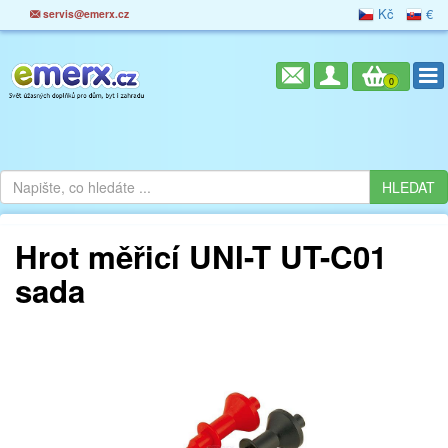
Kč
€
servis@emerx.cz
0
Hrot měřicí UNI-T UT-C01
sada