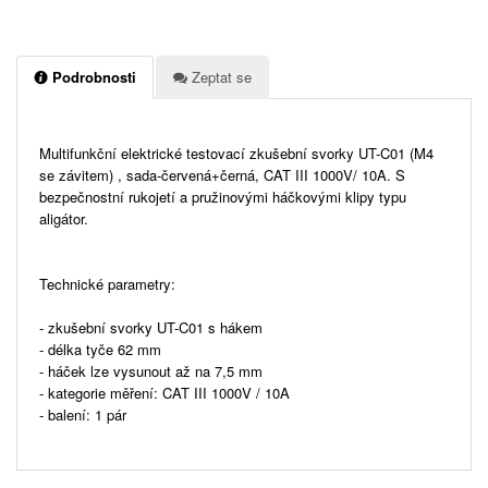
Podrobnosti
Zeptat se
Multifunkční elektrické testovací zkušební svorky UT-C01 (M4
se závitem) , sada-červená+černá, CAT III 1000V/ 10A. S
bezpečnostní rukojetí a pružinovými háčkovými klipy typu
aligátor.
Technické parametry:
- zkušební svorky UT-C01 s hákem
- délka tyče 62 mm
- háček lze vysunout až na 7,5 mm
- kategorie měření: CAT III 1000V / 10A
- balení: 1 pár