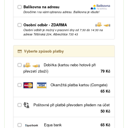
Balíkovna na adresu
Doručíme i na vámi vybranou adresu. Balíkovna je všude!
Osobní odběr - ZDARMA
Osobní odběr je možný v pracovní dny od 7:30 do 14:30 na
adrese Těšínská 204, Albrechtice 735 43
Vyberte způsob platby
Dobírka (kartou nebo hotově při
převzetí zboží)
79 Kč
Okamžitá platba kartou (Comgate)
65 Kč
Poštovné při platbě převodem předem na účet
50 Kč
Equa bank
65 Kč