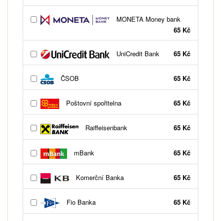
MONETA Money bank
65 Kč
UniCredit Bank
65 Kč
ČSOB
65 Kč
Poštovní spořitelna
65 Kč
Raiffeisenbank
65 Kč
mBank
65 Kč
Komerční Banka
65 Kč
Fio Banka
65 Kč