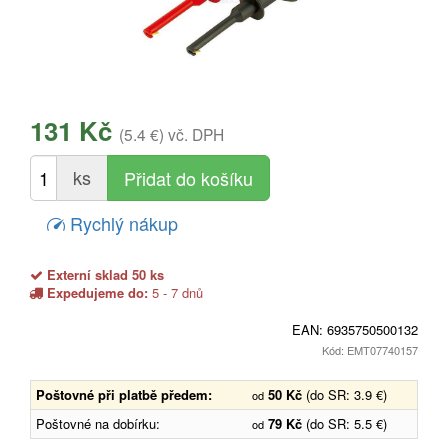
131 Kč
(5.4 €)
vč. DPH
ks
Rychlý nákup
Externí sklad 50 ks
Expedujeme do:
5 - 7 dnů
EAN:
6935750500132
Kód: EMT07740157
Poštovné při platbě předem:
50 Kč
(do SR: 3.9 €)
od
Poštovné na dobírku:
79 Kč
(do SR: 5.5 €)
od