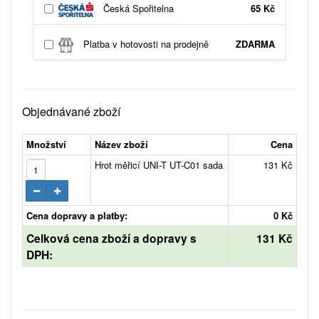
Česká Spořitelna
65 Kč
Platba v hotovosti na prodejně
ZDARMA
Objednávané zboží
Množství
Název zboží
Cena
Hrot měřicí UNI-T UT-C01 sada
131 Kč
Cena dopravy a platby:
0 Kč
Celková cena zboží a dopravy s
131 Kč
DPH: