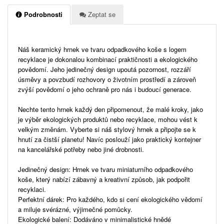
Podrobnosti
Zeptat se
Náš keramický hrnek ve tvaru odpadkového koše s logem
recyklace je dokonalou kombinací praktičnosti a ekologického
povědomí. Jeho jedinečný design upoutá pozornost, rozzáří
úsměvy a povzbudí rozhovory o životním prostředí a zároveň
zvýší povědomí o jeho ochraně pro nás i budoucí generace.
Nechte tento hrnek každý den připomenout, že malé kroky, jako
je výběr ekologických produktů nebo recyklace, mohou vést k
velkým změnám. Vyberte si náš stylový hrnek a připojte se k
hnutí za čistší planetu! Navíc poslouží jako praktický kontejner
na kancelářské potřeby nebo jiné drobnosti.
Jedinečný design: Hrnek ve tvaru miniaturního odpadkového
koše, který nabízí zábavný a kreativní způsob, jak podpořit
recyklaci.
Perfektní dárek: Pro každého, kdo si cení ekologického vědomí
a miluje svérázné, výjimečné pomůcky.
Ekologické balení: Dodáváno v minimalistické hnědé