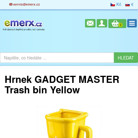
Kč
€
servis@emerx.cz
0
Hrnek GADGET MASTER
Trash bin Yellow