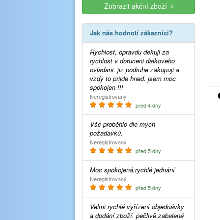
Zobrazit akční zboží
Jak nás hodnotí zákazníci?
Rychlost, opravdu dekuji za
rychlost v doruceni dalkoveho
ovladani. jiz podruhe zakupuji a
vzdy to prijde hned. jsem moc
spokojen !!!
Neregistrovaný
před 4 dny
Vše proběhlo dle mých
požadavků.
Neregistrovaný
před 5 dny
Moc spokojená,rychlé jednání
Neregistrovaný
před 5 dny
Velmi rychlé vyřízení objednávky
a dodání zboží. pečlivě zabalené