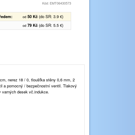
Kód: EMT06430573
předem:
50 Kč
(do SR: 3.9 €)
od
79 Kč
(do SR: 5.5 €)
od
m, nerez 18 / 0, tloušťka stěny 0,6 mm, 2
til a pomocný / bezpečnostní ventil. Tlakový
py varných desek vč.indukce.