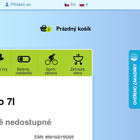
Přihlásit se
Kč
€
Prázdný košík
0
a hry
Baterie,
Sport,
Zahrada,
nabíječky
zábava
dílna
 7l
ě nedostupné
EAN:
8591022155325