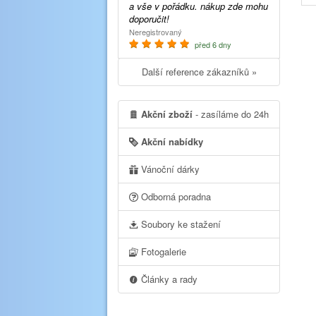
a vše v pořádku. nákup zde mohu
doporučit!
Neregistrovaný
před 6 dny
Další reference zákazníků »
Akční zboží
- zasíláme do 24h
Akční nabídky
Vánoční dárky
Odborná poradna
Soubory ke stažení
Fotogalerie
Články a rady