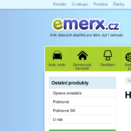
Kontakt
O nákupu
Poradna
Články
Auto, moto
Domácnost,
Osvětlení
Sad
kancelář
p
Ú
Ostatní produkty
H
Oprava ovladače
Poštovné
Poštovné SK
U nás