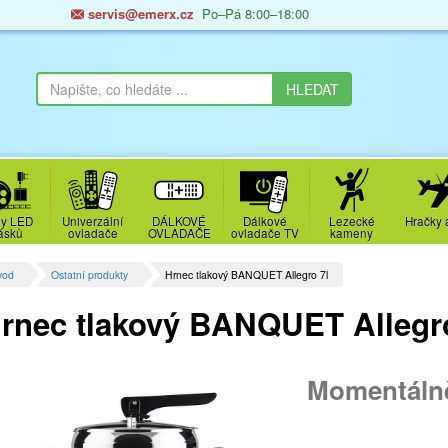
servis@emerx.cz
Po–Pá 8:00–18:00
y LED
Univerzální
DÁLKOVÉ
Dálkové
Lezecké
Hračky 
ásků
ovladače
OVLADAČE
ovladače TV
kameny
vod
Ostatní produkty
Hrnec tlakový BANQUET Allegro 7l
rnec tlakový BANQUET Allegro
Momentáln