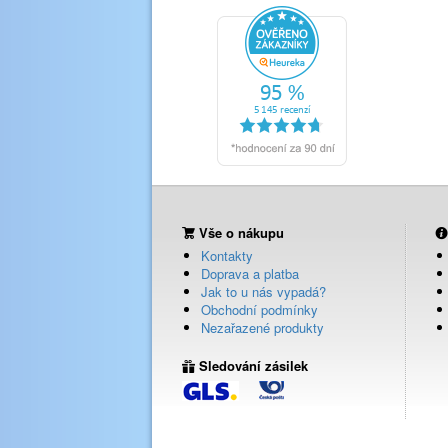
Vše o nákupu
Kontakty
Doprava a platba
Jak to u nás vypadá?
Obchodní podmínky
Nezařazené produkty
Sledování zásilek