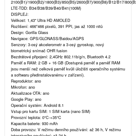
2100(B1)/1900(B2)/1800(B3)/850(B5)/2600(B7)/900(B8)/B12/B17/800(B
LTE-TDD: B34/B38/B39/B40/B41(100M)
DISPLEJ:
Velikost: 1,43'' Ultra HD AMOLED
Rozlišení: 466*466 pixelů, 391 PPI, jas až 1000 nitů
Design: Gorilla Glass
Navigace: GPS/GLONASS/Baidou/AGPS
Senzory: 3-osý akcelerometr a 3-osý gyroskop, nový
biometrický snímač OHR fusion
Bezdrátové připojení: 2,4GHz 802.11b/g/n, Bluetooth 4.2
Paměť a RAM: 2 GB + 16 GB (Dostupná paměť a paměť RAM
jsou menší než celková paměť kvůli úložišti operačního systému
a softwaru předinstalovanému v zařízení).
Reproduktor: ano
Mikrofon: ano
Aktualizace OTA: ano
Google Play: ano
Operační systém: Android 8.1
Vstup pro kartu SIM: 1 SIM karta (nano SIM)
Provozní teplota: 0℃-+35℃
Kapacita baterie: 930 mAh
Doba provozu: V režimu denního používání: až 36 h, V režimu
intenzivního používání: až 24 h