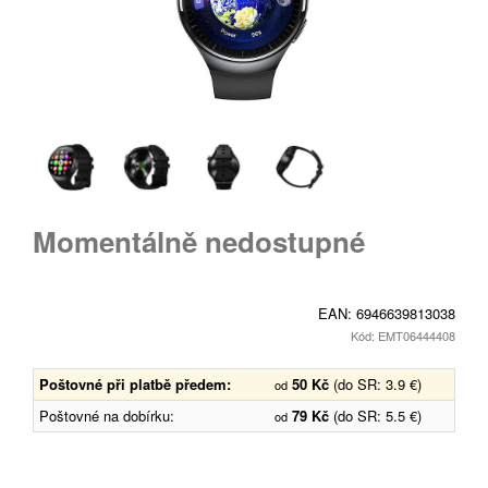
Momentálně nedostupné
EAN:
6946639813038
Kód: EMT06444408
Poštovné při platbě předem:
50 Kč
(do SR: 3.9 €)
od
Poštovné na dobírku:
79 Kč
(do SR: 5.5 €)
od