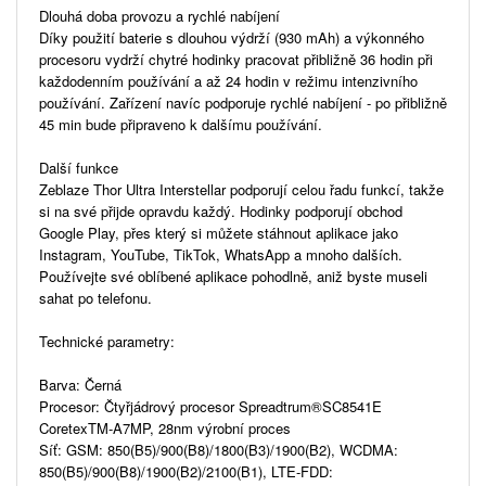
Dlouhá doba provozu a rychlé nabíjení
Díky použití baterie s dlouhou výdrží (930 mAh) a výkonného
procesoru vydrží chytré hodinky pracovat přibližně 36 hodin při
každodenním používání a až 24 hodin v režimu intenzivního
používání. Zařízení navíc podporuje rychlé nabíjení - po přibližně
45 min bude připraveno k dalšímu používání.
Další funkce
Zeblaze Thor Ultra Interstellar podporují celou řadu funkcí, takže
si na své přijde opravdu každý. Hodinky podporují obchod
Google Play, přes který si můžete stáhnout aplikace jako
Instagram, YouTube, TikTok, WhatsApp a mnoho dalších.
Používejte své oblíbené aplikace pohodlně, aniž byste museli
sahat po telefonu.
Technické parametry:
Barva: Černá
Procesor: Čtyřjádrový procesor Spreadtrum®SC8541E
CoretexTM-A7MP, 28nm výrobní proces
Síť: GSM: 850(B5)/900(B8)/1800(B3)/1900(B2), WCDMA:
850(B5)/900(B8)/1900(B2)/2100(B1), LTE-FDD: