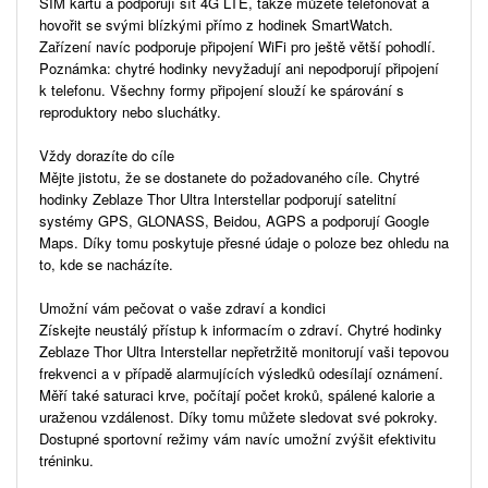
SIM kartu a podporují síť 4G LTE, takže můžete telefonovat a
hovořit se svými blízkými přímo z hodinek SmartWatch.
Zařízení navíc podporuje připojení WiFi pro ještě větší pohodlí.
Poznámka: chytré hodinky nevyžadují ani nepodporují připojení
k telefonu. Všechny formy připojení slouží ke spárování s
reproduktory nebo sluchátky.
Vždy dorazíte do cíle
Mějte jistotu, že se dostanete do požadovaného cíle. Chytré
hodinky Zeblaze Thor Ultra Interstellar podporují satelitní
systémy GPS, GLONASS, Beidou, AGPS a podporují Google
Maps. Díky tomu poskytuje přesné údaje o poloze bez ohledu na
to, kde se nacházíte.
Umožní vám pečovat o vaše zdraví a kondici
Získejte neustálý přístup k informacím o zdraví. Chytré hodinky
Zeblaze Thor Ultra Interstellar nepřetržitě monitorují vaši tepovou
frekvenci a v případě alarmujících výsledků odesílají oznámení.
Měří také saturaci krve, počítají počet kroků, spálené kalorie a
uraženou vzdálenost. Díky tomu můžete sledovat své pokroky.
Dostupné sportovní režimy vám navíc umožní zvýšit efektivitu
tréninku.