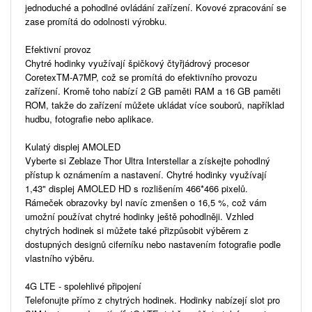
jednoduché a pohodlné ovládání zařízení. Kovové zpracování se
zase promítá do odolnosti výrobku.
Efektivní provoz
Chytré hodinky využívají špičkový čtyřjádrový procesor
CoretexTM-A7MP, což se promítá do efektivního provozu
zařízení. Kromě toho nabízí 2 GB paměti RAM a 16 GB paměti
ROM, takže do zařízení můžete ukládat více souborů, například
hudbu, fotografie nebo aplikace.
Kulatý displej AMOLED
Vyberte si Zeblaze Thor Ultra Interstellar a získejte pohodlný
přístup k oznámením a nastavení. Chytré hodinky využívají
1,43" displej AMOLED HD s rozlišením 466*466 pixelů.
Rámeček obrazovky byl navíc zmenšen o 16,5 %, což vám
umožní používat chytré hodinky ještě pohodlněji. Vzhled
chytrých hodinek si můžete také přizpůsobit výběrem z
dostupných designů ciferníku nebo nastavením fotografie podle
vlastního výběru.
4G LTE - spolehlivé připojení
Telefonujte přímo z chytrých hodinek. Hodinky nabízejí slot pro