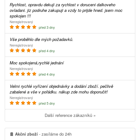
Rychlost, opravdu dekuji za rychlost v doruceni dalkoveho
ovladani. jiz podruhe zakupuji a vzdy to prijde hned. jsem moc
spokojen !!!
Neregistrovaný
před 3 dny
Vše proběhlo dle mých požadavků.
Neregistrovaný
před 4 dny
Moc spokojená,rychlé jednání
Neregistrovaný
před 4 dny
Velmi rychlé vyřízení objednávky a dodání zboží. pečlivě
zabalené a vše v pořádku. nákup zde mohu doporučit!
Neregistrovaný
před 5 dny
Další reference zákazníků »
Akční zboží
- zasíláme do 24h