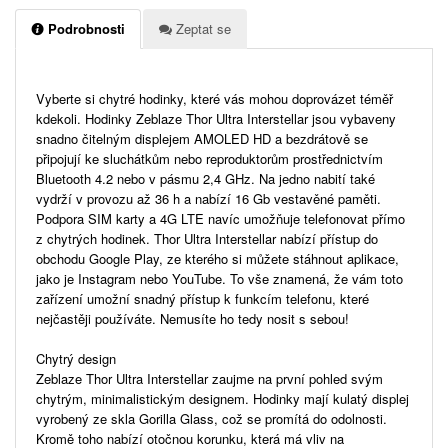
Podrobnosti
Zeptat se
Vyberte si chytré hodinky, které vás mohou doprovázet téměř
kdekoli. Hodinky Zeblaze Thor Ultra Interstellar jsou vybaveny
snadno čitelným displejem AMOLED HD a bezdrátově se
připojují ke sluchátkům nebo reproduktorům prostřednictvím
Bluetooth 4.2 nebo v pásmu 2,4 GHz. Na jedno nabití také
vydrží v provozu až 36 h a nabízí 16 Gb vestavěné paměti.
Podpora SIM karty a 4G LTE navíc umožňuje telefonovat přímo
z chytrých hodinek. Thor Ultra Interstellar nabízí přístup do
obchodu Google Play, ze kterého si můžete stáhnout aplikace,
jako je Instagram nebo YouTube. To vše znamená, že vám toto
zařízení umožní snadný přístup k funkcím telefonu, které
nejčastěji používáte. Nemusíte ho tedy nosit s sebou!
Chytrý design
Zeblaze Thor Ultra Interstellar zaujme na první pohled svým
chytrým, minimalistickým designem. Hodinky mají kulatý displej
vyrobený ze skla Gorilla Glass, což se promítá do odolnosti.
Kromě toho nabízí otočnou korunku, která má vliv na