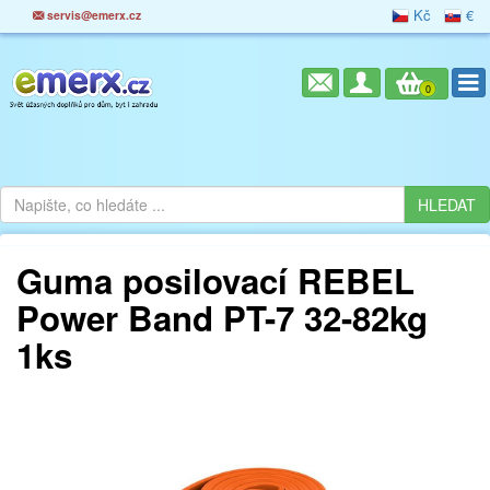
Kč
€
servis@emerx.cz
0
Guma posilovací REBEL
Power Band PT-7 32-82kg
1ks