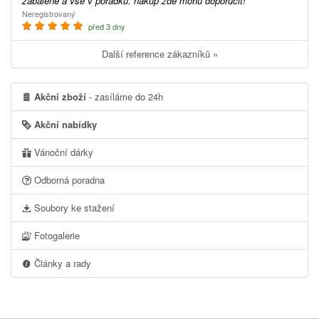
zabalené a vše v pořádku. nákup zde mohu doporučit!
Neregistrovaný
před 3 dny
Další reference zákazníků »
Akční zboží
- zasíláme do 24h
Akční nabídky
Vánoční dárky
Odborná poradna
Soubory ke stažení
Fotogalerie
Články a rady