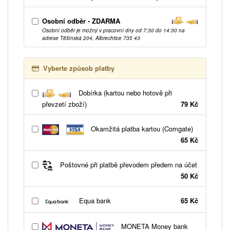
Osobní odběr - ZDARMA
Osobní odběr je možný v pracovní dny od 7:30 do 14:30 na
adrese Těšínská 204, Albrechtice 735 43
Vyberte způsob platby
Dobírka (kartou nebo hotově při
převzetí zboží)
79 Kč
Okamžitá platba kartou (Comgate)
65 Kč
Poštovné při platbě převodem předem na účet
50 Kč
Equa bank
65 Kč
MONETA Money bank