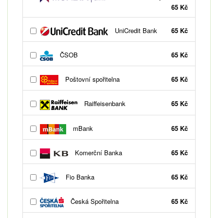
65 Kč
UniCredit Bank
65 Kč
ČSOB
65 Kč
Poštovní spořitelna
65 Kč
Raiffeisenbank
65 Kč
mBank
65 Kč
Komerční Banka
65 Kč
Fio Banka
65 Kč
Česká Spořitelna
65 Kč