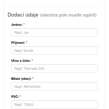
Dodací údaje
(všechna pole musíte vyplnit)
Jméno:
*
Příjmení:
*
Ulice a číslo:
*
Město (obec):
*
PSČ:
*