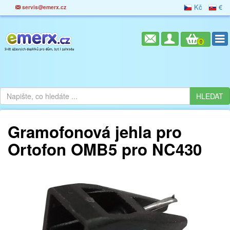
Kč
€
servis@emerx.cz
0
Gramofonová jehla pro
Ortofon OMB5 pro NC430