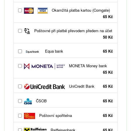
Okamžitá platba kartou (Comgate)
65 Kč
Poštovné při platbě převodem předem na účet
50 Kč
Equa bank
65 Kč
MONETA Money bank
65 Kč
UniCredit Bank
65 Kč
ČSOB
65 Kč
Poštovní spořitelna
65 Kč
Raiffeisenbank
65 Kč