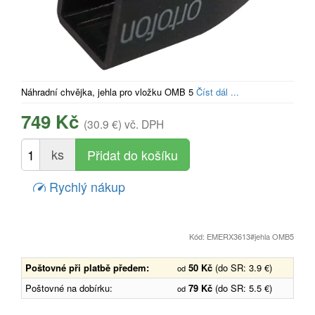
Náhradní chvějka, jehla pro vložku OMB 5
Číst dál ...
749 Kč
(30.9 €)
vč. DPH
ks
Rychlý nákup
Kód: EMERX3613#jehla OMB5
Poštovné při platbě předem:
50 Kč
(do SR: 3.9 €)
od
Poštovné na dobírku:
79 Kč
(do SR: 5.5 €)
od