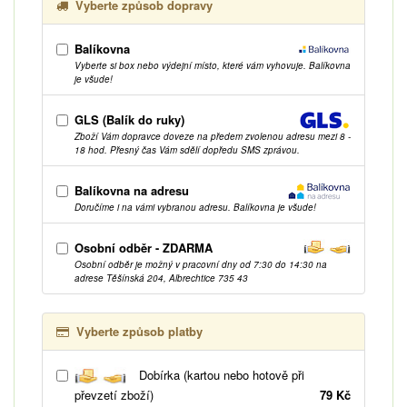
Vyberte způsob dopravy
Balíkovna
Vyberte si box nebo výdejní místo, které vám vyhovuje. Balíkovna
je všude!
GLS (Balík do ruky)
Zboží Vám dopravce doveze na předem zvolenou adresu mezi 8 -
18 hod. Přesný čas Vám sdělí dopředu SMS zprávou.
Balíkovna na adresu
Doručíme i na vámi vybranou adresu. Balíkovna je všude!
Osobní odběr - ZDARMA
Osobní odběr je možný v pracovní dny od 7:30 do 14:30 na
adrese Těšínská 204, Albrechtice 735 43
Vyberte způsob platby
Dobírka (kartou nebo hotově při
převzetí zboží)
79 Kč