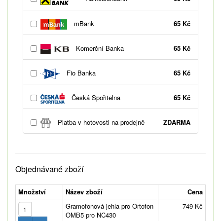
mBank
65 Kč
Komerční Banka
65 Kč
Fio Banka
65 Kč
Česká Spořitelna
65 Kč
Platba v hotovosti na prodejně
ZDARMA
Objednávané zboží
Množství
Název zboží
Cena
Gramofonová jehla pro Ortofon
749 Kč
OMB5 pro NC430