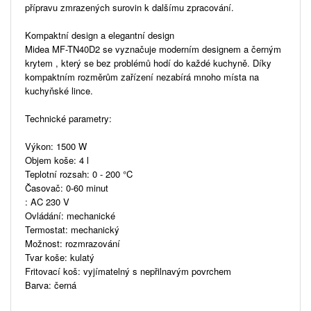
přípravu zmrazených surovin k dalšímu zpracování.
Kompaktní design a elegantní design
Midea MF-TN40D2 se vyznačuje moderním designem a černým
krytem , ​​který se bez problémů hodí do každé kuchyně. Díky
kompaktním rozměrům zařízení nezabírá mnoho místa na
kuchyňské lince.
Technické parametry:
Výkon: 1500 W
Objem koše: 4 l
Teplotní rozsah: 0 - 200 °C
Časovač: 0-60 minut
: AC 230 V
Ovládání: mechanické
Termostat: mechanický
Možnost: rozmrazování
Tvar koše: kulatý
Fritovací koš: vyjímatelný s nepřilnavým povrchem
Barva: černá