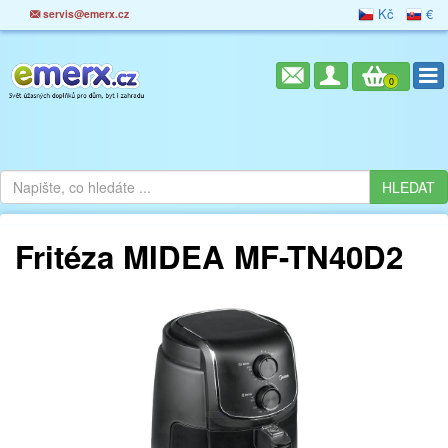
Kč
€
servis@emerx.cz
0
Fritéza MIDEA MF-TN40D2