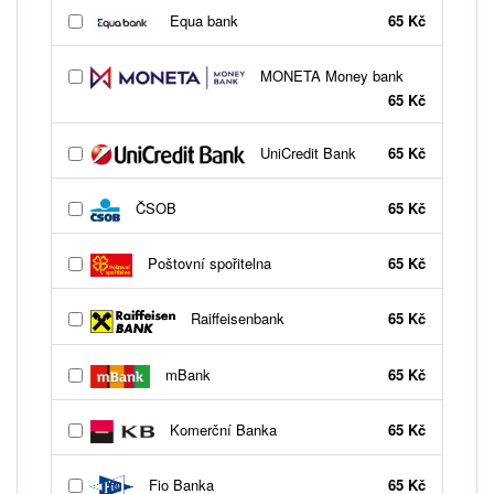
Equa bank
65 Kč
MONETA Money bank
65 Kč
UniCredit Bank
65 Kč
ČSOB
65 Kč
Poštovní spořitelna
65 Kč
Raiffeisenbank
65 Kč
mBank
65 Kč
Komerční Banka
65 Kč
Fio Banka
65 Kč