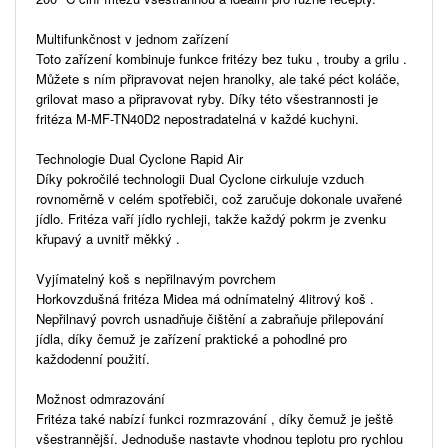
Multifunkčnost v jednom zařízení
Toto zařízení kombinuje funkce fritézy bez tuku , trouby a grilu .
Můžete s ním připravovat nejen hranolky, ale také péct koláče,
grilovat maso a připravovat ryby. Díky této všestrannosti je
fritéza M-MF-TN40D2 nepostradatelná v každé kuchyni.
Technologie Dual Cyclone Rapid Air
Díky pokročilé technologii Dual Cyclone cirkuluje vzduch
rovnoměrně v celém spotřebiči, což zaručuje dokonale uvařené
jídlo. Fritéza vaří jídlo rychleji, takže každý pokrm je zvenku
křupavý a uvnitř měkký .
Vyjímatelný koš s nepřilnavým povrchem
Horkovzdušná fritéza Midea má odnímatelný 4litrový koš .
Nepřilnavý povrch usnadňuje čištění a zabraňuje přilepování
jídla, díky čemuž je zařízení praktické a pohodlné pro
každodenní použití.
Možnost odmrazování
Fritéza také nabízí funkci rozmrazování , díky čemuž je ještě
všestrannější. Jednoduše nastavte vhodnou teplotu pro rychlou