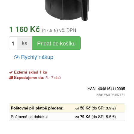
1 160 Kč
(47.9 €)
vč. DPH
ks
Rychlý nákup
Externí sklad 1 ks
Expedujeme do:
5 - 7 dnů
EAN:
4048164110995
Kód: EMT06447171
Poštovné při platbě předem:
50 Kč
(do SR: 3.9 €)
od
Poštovné na dobírku:
79 Kč
(do SR: 5.5 €)
od