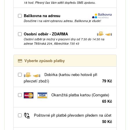
18 hod. Přesný čas Vám sdělí dopředu SMS zprávou.
Balíkovna na adresu
Doručíme i na vámi vybranou adresu. Balíkovna je všude!
Osobní odběr - ZDARMA
Osobní odběr je možný v pracovní dny od 7:30 do 14:30 na
adrese Těšínská 204, Albrechtice 735 43
Vyberte způsob platby
Dobírka (kartou nebo hotově při
převzetí zboží)
79 Kč
Okamžitá platba kartou (Comgate)
65 Kč
Poštovné při platbě převodem předem na účet
50 Kč