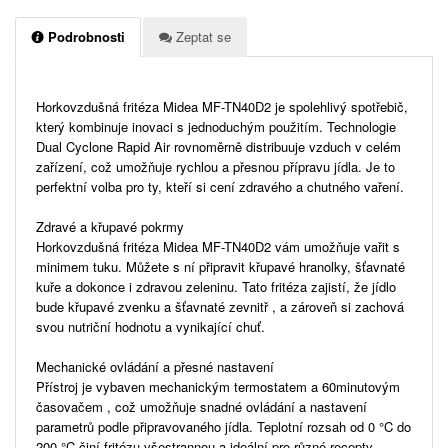
Podrobnosti
Zeptat se
Horkovzdušná fritéza Midea MF-TN40D2 je spolehlivý spotřebič,
který kombinuje inovaci s jednoduchým použitím. Technologie
Dual Cyclone Rapid Air rovnoměrně distribuuje vzduch v celém
zařízení, což umožňuje rychlou a přesnou přípravu jídla. Je to
perfektní volba pro ty, kteří si cení zdravého a chutného vaření.
Zdravé a křupavé pokrmy
Horkovzdušná fritéza Midea MF-TN40D2 vám umožňuje vařit s
minimem tuku. Můžete s ní připravit křupavé hranolky, šťavnaté
kuře a dokonce i zdravou zeleninu. Tato fritéza zajistí, že jídlo
bude křupavé zvenku a šťavnaté zevnitř , a zároveň si zachová
svou nutriční hodnotu a vynikající chuť.
Mechanické ovládání a přesné nastavení
Přístroj je vybaven mechanickým termostatem a 60minutovým
časovačem , což umožňuje snadné ovládání a nastavení
parametrů podle připravovaného jídla. Teplotní rozsah od 0 °C do
200 °C činí fritézu všestrannou a ideální pro různé recepty.