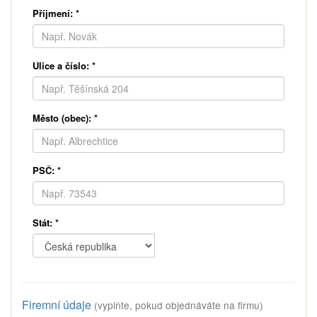
Příjmení:
*
Ulice a číslo:
*
Město (obec):
*
PSČ:
*
Stát:
*
Firemní údaje
(vyplňte, pokud objednáváte na firmu)