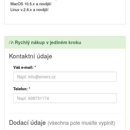
MacOS 10.5.x a novější
Linux v.2.6.x a novější
Rychlý nákup v jediném kroku
Kontaktní údaje
Váš e-mail:
*
Telefon:
*
Dodací údaje
(všechna pole musíte vyplnit)