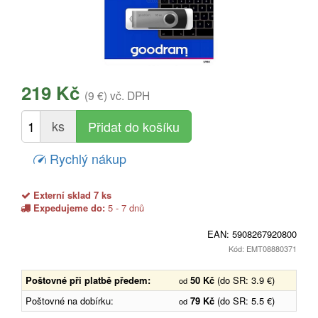
219 Kč
(9 €)
vč. DPH
ks
Rychlý nákup
Externí sklad 7 ks
Expedujeme do:
5 - 7 dnů
EAN:
5908267920800
Kód: EMT08880371
Poštovné při platbě předem:
50 Kč
(do SR: 3.9 €)
od
Poštovné na dobírku:
79 Kč
(do SR: 5.5 €)
od