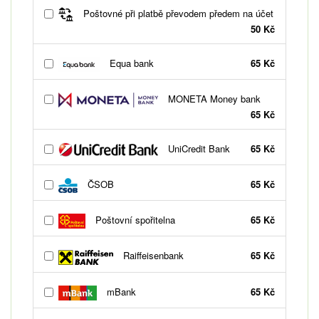
Poštovné při platbě převodem předem na účet
50 Kč
Equa bank
65 Kč
MONETA Money bank
65 Kč
UniCredit Bank
65 Kč
ČSOB
65 Kč
Poštovní spořitelna
65 Kč
Raiffeisenbank
65 Kč
mBank
65 Kč