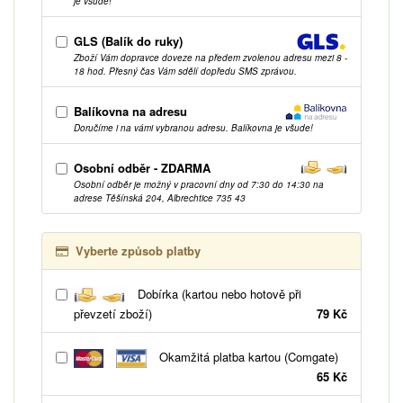
je všude!
GLS (Balík do ruky)
Zboží Vám dopravce doveze na předem zvolenou adresu mezi 8 -
18 hod. Přesný čas Vám sdělí dopředu SMS zprávou.
Balíkovna na adresu
Doručíme i na vámi vybranou adresu. Balíkovna je všude!
Osobní odběr - ZDARMA
Osobní odběr je možný v pracovní dny od 7:30 do 14:30 na
adrese Těšínská 204, Albrechtice 735 43
Vyberte způsob platby
Dobírka (kartou nebo hotově při
převzetí zboží)
79 Kč
Okamžitá platba kartou (Comgate)
65 Kč