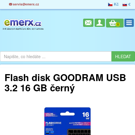
Kč
€
servis@emerx.cz
0
Flash disk GOODRAM USB
3.2 16 GB černý