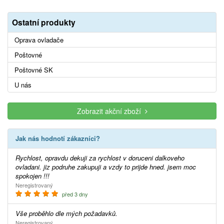
Ostatní produkty
Oprava ovladače
Poštovné
Poštovné SK
U nás
Zobrazit akční zboží
Jak nás hodnotí zákazníci?
Rychlost, opravdu dekuji za rychlost v doruceni dalkoveho
ovladani. jiz podruhe zakupuji a vzdy to prijde hned. jsem moc
spokojen !!!
Neregistrovaný
před 3 dny
Vše proběhlo dle mých požadavků.
Neregistrovaný