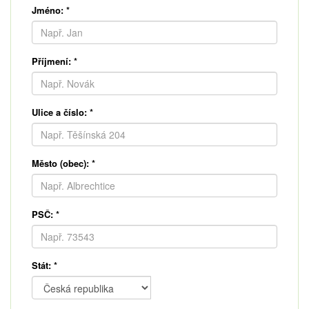
Jméno:
*
Příjmení:
*
Ulice a číslo:
*
Město (obec):
*
PSČ:
*
Stát:
*