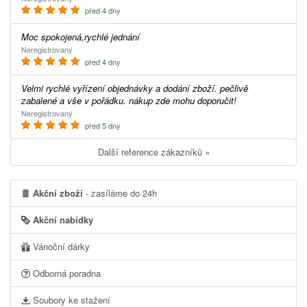
před 4 dny
Moc spokojená,rychlé jednání
Neregistrovaný
před 4 dny
Velmi rychlé vyřízení objednávky a dodání zboží. pečlivě
zabalené a vše v pořádku. nákup zde mohu doporučit!
Neregistrovaný
před 5 dny
Další reference zákazníků »
Akční zboží
- zasíláme do 24h
Akční nabídky
Vánoční dárky
Odborná poradna
Soubory ke stažení