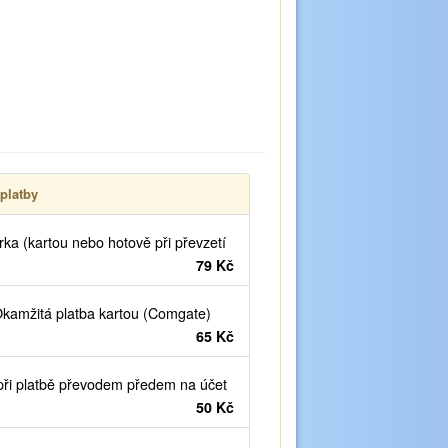
platby
ka (kartou nebo hotově při převzetí
79 Kč
kamžitá platba kartou (Comgate)
65 Kč
ři platbě převodem předem na účet
50 Kč