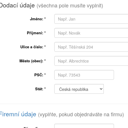
Dodací údaje
(všechna pole musíte vyplnit)
Jméno:
*
Příjmení:
*
Ulice a číslo:
*
Město (obec):
*
PSČ:
*
Stát:
*
Firemní údaje
(vyplňte, pokud objednáváte na firmu)