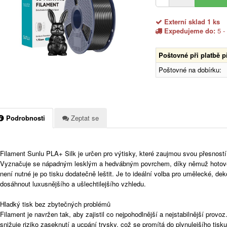
Externí sklad 1 ks
Expedujeme do:
5 -
Poštovné při platbě 
Poštovné na dobírku:
Podrobnosti
Zeptat se
Filament Sunlu PLA+ Silk je určen pro výtisky, které zaujmou svou přesnos
Vyznačuje se nápadným lesklým a hedvábným povrchem, díky němuž hotové 
není nutné je po tisku dodatečně leštit. Je to ideální volba pro umělecké, deko
dosáhnout luxusnějšího a ušlechtilejšího vzhledu.
Hladký tisk bez zbytečných problémů
Filament je navržen tak, aby zajistil co nejpohodlnější a nejstabilnější prov
snižuje riziko zaseknutí a ucpání trysky, což se promítá do plynulejšího tis