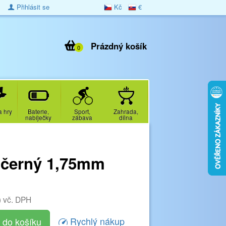
Přihlásit se
Kč
€
Prázdný košík
0
a hry
Baterie,
Sport,
Zahrada,
nabíječky
zábava
dílna
 černý 1,75mm
)
vč. DPH
Rychlý nákup