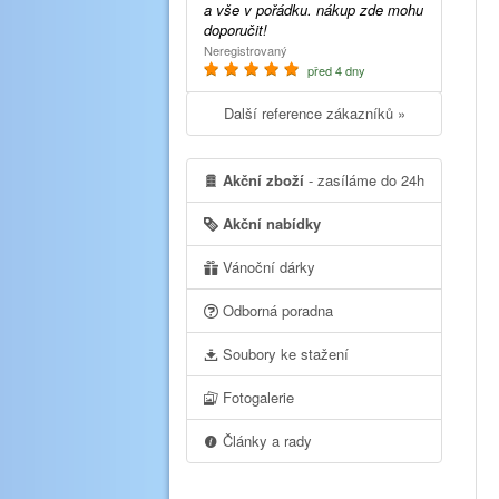
a vše v pořádku. nákup zde mohu
doporučit!
Neregistrovaný
před 4 dny
Další reference zákazníků »
Akční zboží
- zasíláme do 24h
Akční nabídky
Vánoční dárky
Odborná poradna
Soubory ke stažení
Fotogalerie
Články a rady