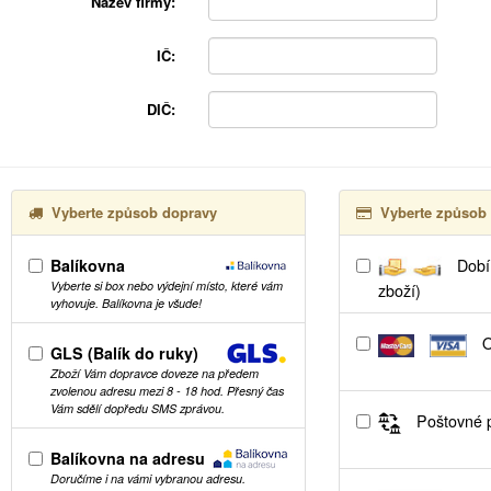
Název firmy:
IČ:
DIČ:
Vyberte způsob dopravy
Vyberte způsob 
Balíkovna
Dobír
Vyberte si box nebo výdejní místo, které vám
zboží)
vyhovuje. Balíkovna je všude!
O
GLS (Balík do ruky)
Zboží Vám dopravce doveze na předem
zvolenou adresu mezi 8 - 18 hod. Přesný čas
Vám sdělí dopředu SMS zprávou.
Poštovné p
Balíkovna na adresu
Doručíme i na vámi vybranou adresu.