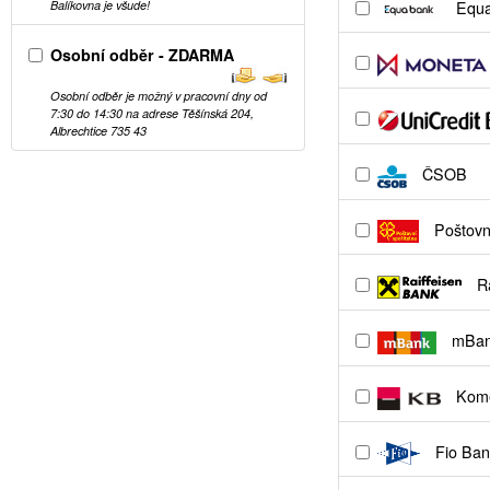
Equa
Balíkovna je všude!
Osobní odběr - ZDARMA
Osobní odběr je možný v pracovní dny od
7:30 do 14:30 na adrese Těšínská 204,
Albrechtice 735 43
ČSOB
Poštovní
Ra
mBa
Kome
Fio Ban