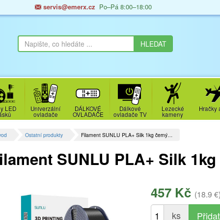
servis@emerx.cz
Po–Pá 8:00–18:00
y LED
Univerzální
DÁLKOVÉ
Dálkové
Lezecké
Hračky 
ásků
ovladače
OVLADAČE
ovladače TV
kameny
vod
Ostatní produkty
Filament SUNLU PLA+ Silk 1kg černý…
ilament SUNLU PLA+ Silk 1kg
457 Kč
(18.9 €
ks