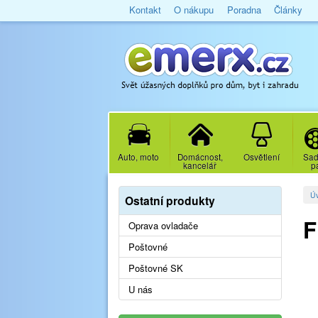
Kontakt
O nákupu
Poradna
Články
Auto, moto
Domácnost,
Osvětlení
Sad
kancelář
p
Ú
Ostatní produkty
F
Oprava ovladače
Poštovné
Poštovné SK
U nás