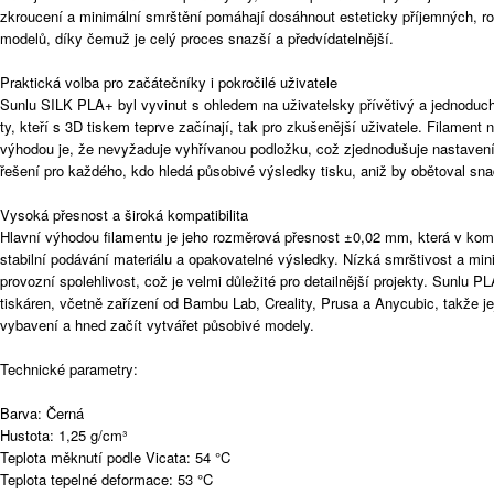
zkroucení a minimální smrštění pomáhají dosáhnout esteticky příjemných, r
modelů, díky čemuž je celý proces snazší a předvídatelnější.
Praktická volba pro začátečníky i pokročilé uživatele
Sunlu SILK PLA+ byl vyvinut s ohledem na uživatelsky přívětivý a jednoduchý 
ty, kteří s 3D tiskem teprve začínají, tak pro zkušenější uživatele. Filament n
výhodou je, že nevyžaduje vyhřívanou podložku, což zjednodušuje nastavení a
řešení pro každého, kdo hledá působivé výsledky tisku, aniž by obětoval sna
Vysoká přesnost a široká kompatibilita
Hlavní výhodou filamentu je jeho rozměrová přesnost ±0,02 mm, která v ko
stabilní podávání materiálu a opakovatelné výsledky. Nízká smrštivost a min
provozní spolehlivost, což je velmi důležité pro detailnější projekty. Sunlu 
tiskáren, včetně zařízení od Bambu Lab, Creality, Prusa a Anycubic, takže 
vybavení a hned začít vytvářet působivé modely.
Technické parametry:
Barva: Černá
Hustota: 1,25 g/cm³
Teplota měknutí podle Vicata: 54 °C
Teplota tepelné deformace: 53 °C