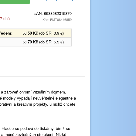
EAN:
6933582315870
 7 dnů
Kód: EMT06446859
předem:
50 Kč
(do SR: 3.9 €)
od
79 Kč
(do SR: 5.5 €)
od
tí a zároveň ohromí vizuálním dojmem.
modely vypadají neuvěřitelně elegantně a
rativní a kreativní projekty, u nichž chcete
oz. Hladce se podává do tiskárny, čímž se
ku a méně zbytečných přerušení. Nízké