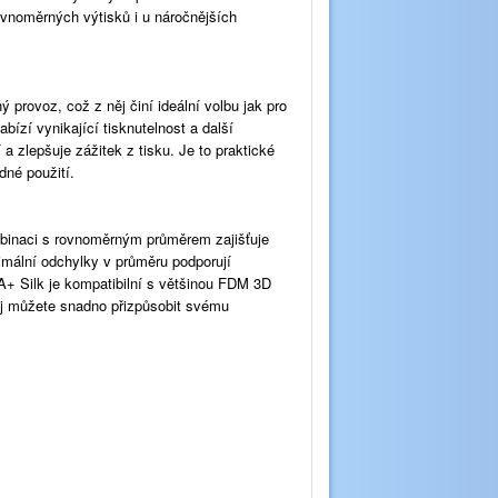
ovnoměrných výtisků i u náročnějších
provoz, což z něj činí ideální volbu jak pro
abízí vynikající tisknutelnost a další
 zlepšuje zážitek z tisku. Je to praktické
dné použití.
mbinaci s rovnoměrným průměrem zajišťuje
imální odchylky v průměru podporují
PLA+ Silk je kompatibilní s většinou FDM 3D
jej můžete snadno přizpůsobit svému