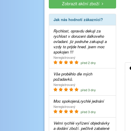
Zobrazit akční zboží
Jak nás hodnotí zákazníci?
Rychlost, opravdu dekuji za
rychlost v doruceni dalkoveho
ovladani. jiz podruhe zakupuji a
vzdy to prijde hned. jsem moc
spokojen !!!
Neregistrovaný
před 2 dny
Vše proběhlo dle mých
požadavků.
Neregistrovaný
před 3 dny
Moc spokojená,rychlé jednání
Neregistrovaný
před 3 dny
Velmi rychlé vyřízení objednávky
a dodání zboží. pečlivě zabalené