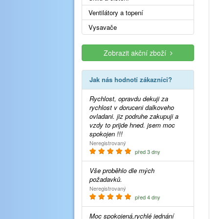
Ventilátory a topení
Vysavače
Zobrazit akční zboží
Jak nás hodnotí zákazníci?
Rychlost, opravdu dekuji za
rychlost v doruceni dalkoveho
ovladani. jiz podruhe zakupuji a
vzdy to prijde hned. jsem moc
spokojen !!!
Neregistrovaný
před 3 dny
Vše proběhlo dle mých
požadavků.
Neregistrovaný
před 4 dny
Moc spokojená,rychlé jednání