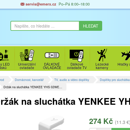
servis@emerx.cz
Po–Pá 8:00–18:00
y LED
Univerzální
DÁLKOVÉ
Dálkové
Lezecké
Hračky 
ásků
ovladače
OVLADAČE
ovladače TV
kameny
vod
Domácnost, kancelář
TV, audio a video doplňky
Doplňky pro sluchátka
Držák na sluchátka YENKEE YHS 02WE…
ržák na sluchátka YENKEE Y
274 Kč
(11.3 €