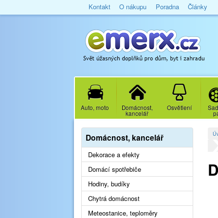
Kontakt
O nákupu
Poradna
Články
Auto, moto
Domácnost,
Osvětlení
Sad
kancelář
p
Ú
Domácnost, kancelář
Dekorace a efekty
D
Domácí spotřebiče
Hodiny, budíky
Chytrá domácnost
Meteostanice, teploměry