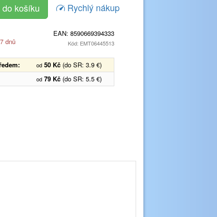
Rychlý nákup
EAN:
8590669394333
 7 dnů
Kód: EMT06445513
předem:
50 Kč
(do SR: 3.9 €)
od
79 Kč
(do SR: 5.5 €)
od