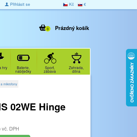
Přihlásit se
Kč
€
Prázdný košík
0
a hry
Baterie,
Sport,
Zahrada,
nabíječky
zábava
dílna
 a mikrofony
HS 02WE Hinge
)
vč. DPH