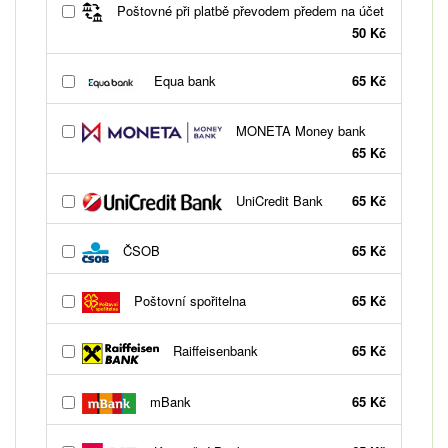
Poštovné při platbě převodem předem na účet
50 Kč
Equa bank
65 Kč
MONETA Money bank
65 Kč
UniCredit Bank
65 Kč
ČSOB
65 Kč
Poštovní spořitelna
65 Kč
Raiffeisenbank
65 Kč
mBank
65 Kč