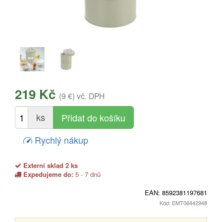
219 Kč
(9 €)
vč. DPH
ks
Rychlý nákup
Externí sklad 2 ks
Expedujeme do:
5 - 7 dnů
EAN:
8592381197681
Kód: EMT06442948