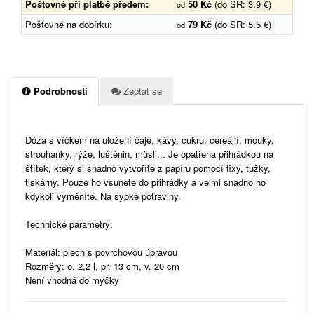
Poštovné při platbě předem:
50 Kč
(do SR: 3.9 €)
od
Poštovné na dobírku:
79 Kč
(do SR: 5.5 €)
od
Podrobnosti
Zeptat se
Dóza s víčkem na uložení čaje, kávy, cukru, cereálií, mouky,
strouhanky, rýže, luštěnin, müsli... Je opatřena přihrádkou na
štítek, který si snadno vytvoříte z papíru pomocí fixy, tužky,
tiskárny. Pouze ho vsunete do přihrádky a velmi snadno ho
kdykoli vyměníte. Na sypké potraviny.
Technické parametry:
Materiál: plech s povrchovou úpravou
Rozměry: o. 2,2 l, pr. 13 cm, v. 20 cm
Není vhodná do myčky