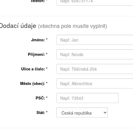
Telefon:
*
Dodací údaje
(všechna pole musíte vyplnit)
Jméno:
*
Příjmení:
*
Ulice a číslo:
*
Město (obec):
*
PSČ:
*
Stát:
*