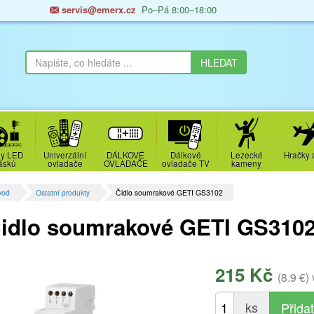
servis@emerx.cz
Po–Pá 8:00–18:00
y LED
Univerzální
DÁLKOVÉ
Dálkové
Lezecké
Hračky 
ásků
ovladače
OVLADAČE
ovladače TV
kameny
vod
Ostatní produkty
Čidlo soumrakové GETI GS3102
idlo soumrakové GETI GS310
215 Kč
(8.9 €)
ks