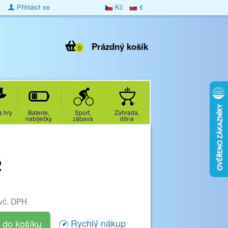
Přihlásit se
Kč
€
Prázdný košík
0
a hry
Baterie,
Sport,
Zahrada,
nabíječky
zábava
dílna
2
vč. DPH
Rychlý nákup