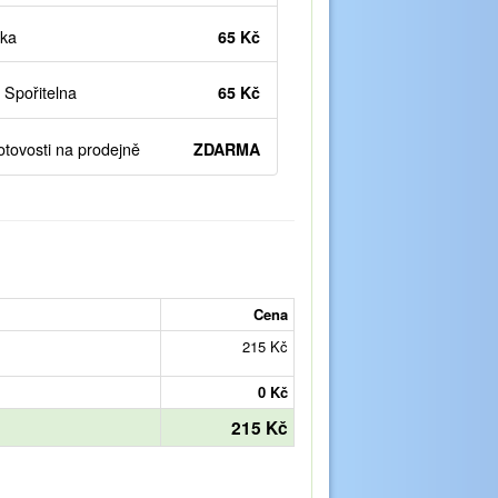
ka
65 Kč
Spořitelna
65 Kč
otovosti na prodejně
ZDARMA
Cena
215 Kč
0 Kč
215 Kč