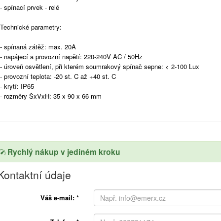
- spínací prvek - relé
Technické parametry:
- spínaná zátěž: max. 20A
- napájecí a provozní napětí: 220-240V AC / 50Hz
- úroveň osvětlení, při kterém soumrakový spínač sepne: < 2-100 Lux
- provozní teplota: -20 st. C až +40 st. C
- krytí: IP65
- rozměry ŠxVxH: 35 x 90 x 66 mm
Rychlý nákup v jediném kroku
Kontaktní údaje
Váš e-mail:
*