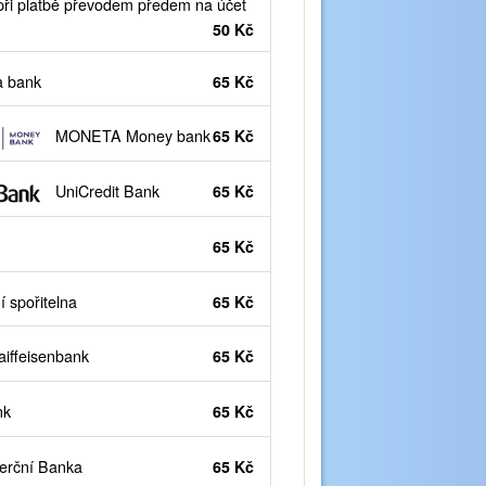
ři platbě převodem předem na účet
50 Kč
 bank
65 Kč
MONETA Money bank
65 Kč
UniCredit Bank
65 Kč
65 Kč
 spořitelna
65 Kč
iffeisenbank
65 Kč
nk
65 Kč
rční Banka
65 Kč