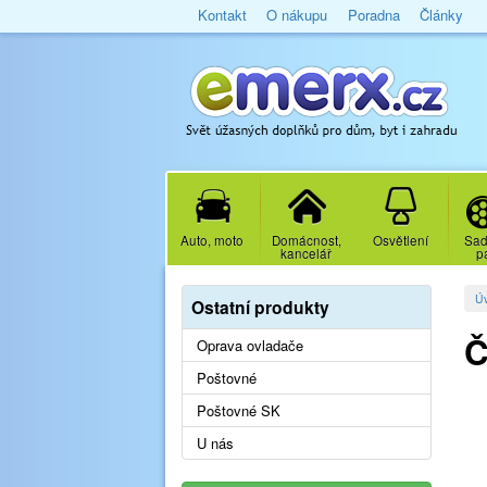
Kontakt
O nákupu
Poradna
Články
Auto, moto
Domácnost,
Osvětlení
Sad
kancelář
p
Ú
Ostatní produkty
Č
Oprava ovladače
Poštovné
Poštovné SK
U nás