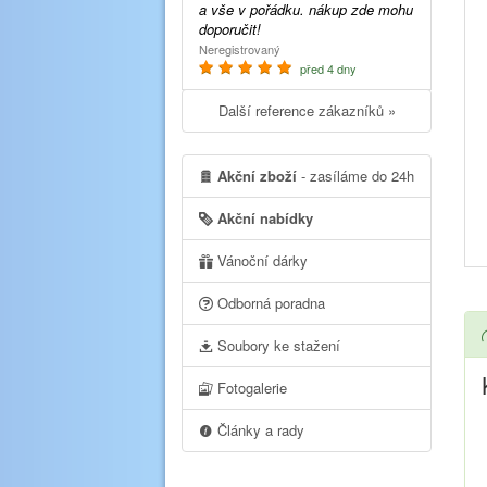
a vše v pořádku. nákup zde mohu
doporučit!
Neregistrovaný
před 4 dny
Další reference zákazníků »
Akční zboží
- zasíláme do 24h
Akční nabídky
Vánoční dárky
Odborná poradna
Soubory ke stažení
Fotogalerie
Články a rady