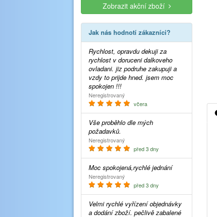
Zobrazit akční zboží
Jak nás hodnotí zákazníci?
Rychlost, opravdu dekuji za
rychlost v doruceni dalkoveho
ovladani. jiz podruhe zakupuji a
vzdy to prijde hned. jsem moc
spokojen !!!
Neregistrovaný
včera
Vše proběhlo dle mých
požadavků.
Neregistrovaný
před 3 dny
Moc spokojená,rychlé jednání
Neregistrovaný
před 3 dny
Velmi rychlé vyřízení objednávky
a dodání zboží. pečlivě zabalené