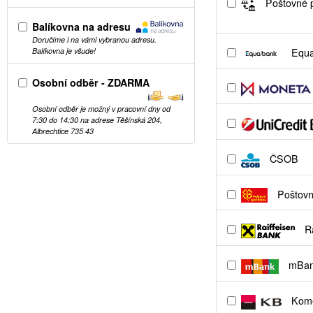
Poštovné p
Balíkovna na adresu
Doručíme i na vámi vybranou adresu.
Equa
Balíkovna je všude!
Osobní odběr - ZDARMA
Osobní odběr je možný v pracovní dny od
7:30 do 14:30 na adrese Těšínská 204,
Albrechtice 735 43
ČSOB
Poštovní
Ra
mBa
Kome