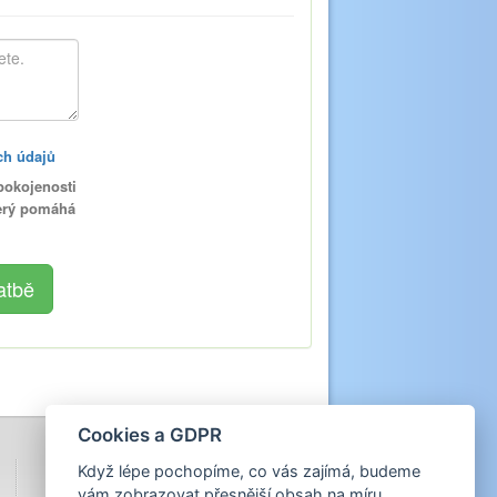
ch údajů
pokojenosti
terý pomáhá
Cookies a GDPR
Když lépe pochopíme, co vás zajímá, budeme
vám zobrazovat přesnější obsah na míru.