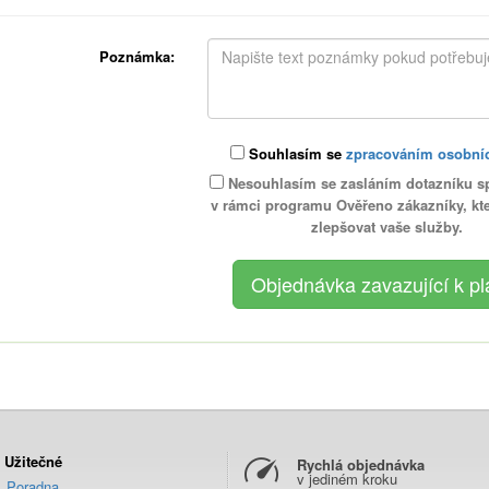
Poznámka:
Souhlasím se
zpracováním osobní
Nesouhlasím se zasláním dotazníku s
v rámci programu Ověřeno zákazníky, k
zlepšovat vaše služby.
Užitečné
Rychlá objednávka
v jediném kroku
Poradna