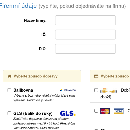
Firemní údaje
(vyplňte, pokud objednáváte na firmu)
Název firmy:
IČ:
DIČ:
Vyberte způsob dopravy
Vyberte způsob 
Balíkovna
Dobír
Vyberte si box nebo výdejní místo, které vám
zboží)
vyhovuje. Balíkovna je všude!
O
GLS (Balík do ruky)
Zboží Vám dopravce doveze na předem
zvolenou adresu mezi 8 - 18 hod. Přesný čas
Vám sdělí dopředu SMS zprávou.