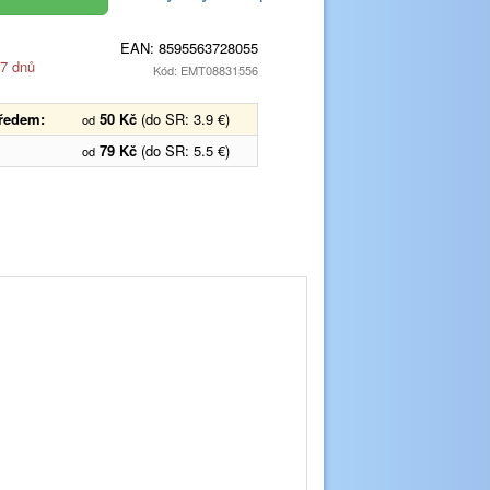
EAN:
8595563728055
 7 dnů
Kód: EMT08831556
předem:
50 Kč
(do SR: 3.9 €)
od
79 Kč
(do SR: 5.5 €)
od