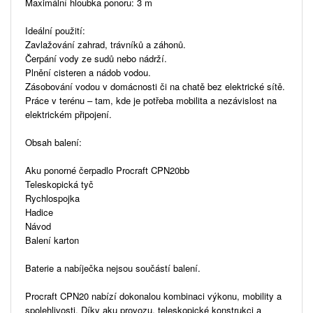
Maximální hloubka ponoru: 3 m
Ideální použití:
Zavlažování zahrad, trávníků a záhonů.
Čerpání vody ze sudů nebo nádrží.
Plnění cisteren a nádob vodou.
Zásobování vodou v domácnosti či na chatě bez elektrické sítě.
Práce v terénu – tam, kde je potřeba mobilita a nezávislost na
elektrickém připojení.
Obsah balení:
Aku ponorné čerpadlo Procraft CPN20bb
Teleskopická tyč
Rychlospojka
Hadice
Návod
Balení karton
Baterie a nabíječka nejsou součástí balení.
Procraft CPN20 nabízí dokonalou kombinaci výkonu, mobility a
spolehlivosti. Díky aku provozu, teleskopické konstrukci a