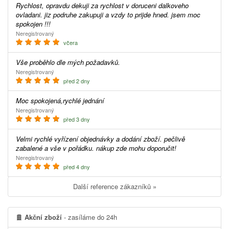
Rychlost, opravdu dekuji za rychlost v doruceni dalkoveho
ovladani. jiz podruhe zakupuji a vzdy to prijde hned. jsem moc
spokojen !!!
Neregistrovaný
včera
Vše proběhlo dle mých požadavků.
Neregistrovaný
před 2 dny
Moc spokojená,rychlé jednání
Neregistrovaný
před 3 dny
Velmi rychlé vyřízení objednávky a dodání zboží. pečlivě
zabalené a vše v pořádku. nákup zde mohu doporučit!
Neregistrovaný
před 4 dny
Další reference zákazníků »
Akční zboží
- zasíláme do 24h