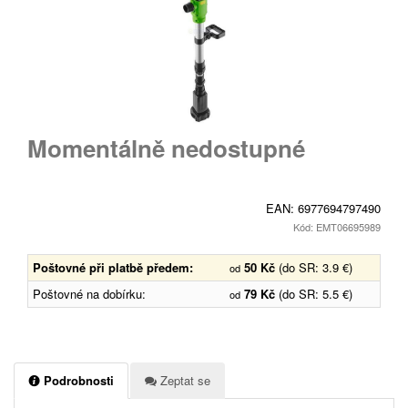
Momentálně nedostupné
EAN:
6977694797490
Kód: EMT06695989
Poštovné při platbě předem:
50 Kč
(do SR: 3.9 €)
od
Poštovné na dobírku:
79 Kč
(do SR: 5.5 €)
od
Podrobnosti
Zeptat se