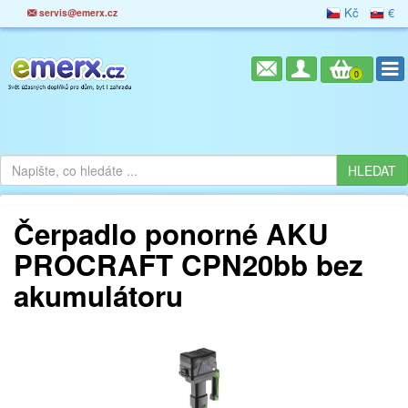
Kč
€
servis@emerx.cz
0
Čerpadlo ponorné AKU
PROCRAFT CPN20bb bez
akumulátoru