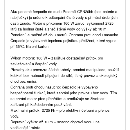
Aku ponorné čerpadlo do sudu Procraft CPN20bb (bez baterie a
nabíječky) je určeno k odčerpání čisté vody s příměsí drobných
částí zsudu. Motor s příkonem 160 W zaručí výkonnost 2725
litrů za hodinu čisté a znečištěné vody do výšky až 10 m.
Ponoření je možné až do 3 metrů. Ochrana proti chodu nasucho.
Čerpadlo je vybavené tepelnou pojistkou přetížení, které vypne
při 36°C. Balení karton.
Výkon motoru: 160 W – zajišťuje dostatečný průtok pro
zavlažování a čerpání vody.
Převahy aku provozu: žádné kabely, snadná manipulace, použití
kdekoli bez nutnosti připojení do sítě, tichý provoz a ekologický
chod bez emisí.
Ochrana proti chodu nasucho: čerpadlo je vybaveno
bezpečnostní funkcí, která zabrání jeho provozu bez vody. Tím
se chrání motor před přehřátím a prodlužuje se životnost
zařízení při každodenním používání.
Maximální průtok: 2725 l/h – pro efektivní čerpání a přenos
vody.
Dopravní výška: až 10 m – snadno dopraví vodu i na
vzdálenější místa.