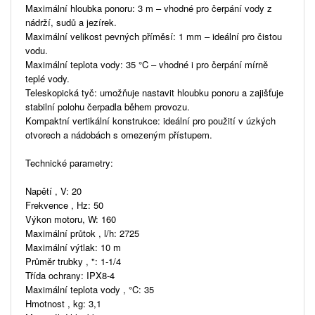
Maximální hloubka ponoru: 3 m – vhodné pro čerpání vody z
nádrží, sudů a jezírek.
Maximální velikost pevných příměsí: 1 mm – ideální pro čistou
vodu.
Maximální teplota vody: 35 °C – vhodné i pro čerpání mírně
teplé vody.
Teleskopická tyč: umožňuje nastavit hloubku ponoru a zajišťuje
stabilní polohu čerpadla během provozu.
Kompaktní vertikální konstrukce: ideální pro použití v úzkých
otvorech a nádobách s omezeným přístupem.
Technické parametry:
Napětí , V: 20
Frekvence , Hz: 50
Výkon motoru, W: 160
Maximální průtok , l/h: 2725
Maximální výtlak: 10 m
Průměr trubky , ": 1-1/4
Třída ochrany: IPX8-4
Maximální teplota vody , °C: 35
Hmotnost , kg: 3,1