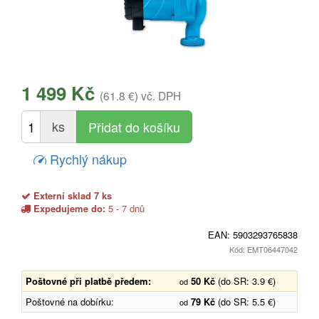
1 499 Kč
(61.8 €)
vč. DPH
ks
Rychlý nákup
Externí sklad 7 ks
Expedujeme do:
5 - 7 dnů
EAN:
5903293765838
Kód: EMT06447042
Poštovné při platbě předem:
50 Kč
(do SR: 3.9 €)
od
Poštovné na dobírku:
79 Kč
(do SR: 5.5 €)
od