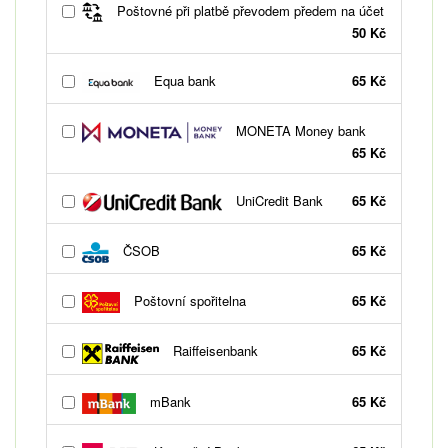
Poštovné při platbě převodem předem na účet
50 Kč
Equa bank
65 Kč
MONETA Money bank
65 Kč
UniCredit Bank
65 Kč
ČSOB
65 Kč
Poštovní spořitelna
65 Kč
Raiffeisenbank
65 Kč
mBank
65 Kč