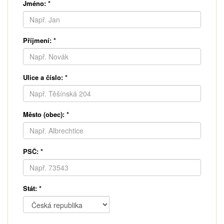
Jméno:
*
Příjmení:
*
Ulice a číslo:
*
Město (obec):
*
PSČ:
*
Stát:
*