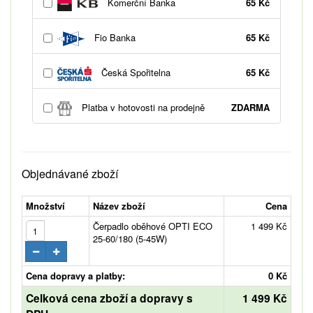
Komerční Banka
65 Kč
Fio Banka
65 Kč
Česká Spořitelna
65 Kč
Platba v hotovosti na prodejně
ZDARMA
Objednávané zboží
Množství
Název zboží
Cena
Čerpadlo oběhové OPTI ECO
1 499 Kč
25-60/180 (5-45W)
Cena dopravy a platby:
0 Kč
Celková cena zboží a dopravy s
1 499 Kč