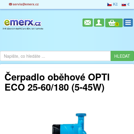
Kč
€
servis@emerx.cz
0
Čerpadlo oběhové OPTI
ECO 25-60/180 (5-45W)