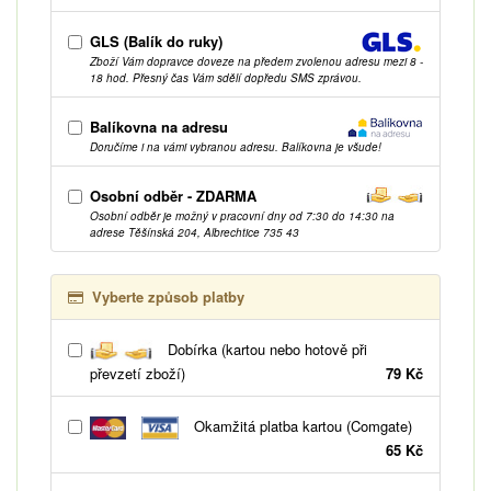
GLS (Balík do ruky)
Zboží Vám dopravce doveze na předem zvolenou adresu mezi 8 -
18 hod. Přesný čas Vám sdělí dopředu SMS zprávou.
Balíkovna na adresu
Doručíme i na vámi vybranou adresu. Balíkovna je všude!
Osobní odběr - ZDARMA
Osobní odběr je možný v pracovní dny od 7:30 do 14:30 na
adrese Těšínská 204, Albrechtice 735 43
Vyberte způsob platby
Dobírka (kartou nebo hotově při
převzetí zboží)
79 Kč
Okamžitá platba kartou (Comgate)
65 Kč