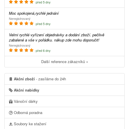
před 5 dny
Moc spokojená,rychlé jednání
Neregistrovaný
před 5 dny
Velmi rychlé vyřízení objednávky a dodání zboží. pečlivě
zabalené a vše v pořádku. nákup zde mohu doporučit!
Neregistrovaný
před 6 dny
Další reference zákazníků »
Akční zboží
- zasíláme do 24h
Akční nabídky
Vánoční dárky
Odborná poradna
Soubory ke stažení