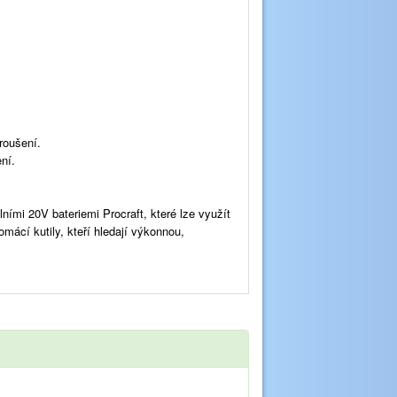
roušení.
ní.
lními 20V bateriemi Procraft, které lze využít
domácí kutily, kteří hledají výkonnou,