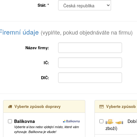
Stát:
*
Firemní údaje
(vyplňte, pokud objednáváte na firmu)
Název firmy:
IČ:
DIČ:
Vyberte způsob dopravy
Vyberte způsob 
Balíkovna
Dobír
Vyberte si box nebo výdejní místo, které vám
zboží)
vyhovuje. Balíkovna je všude!