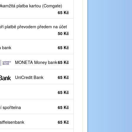
kamžitá platba kartou (Comgate)
65 Kč
ři platbě převodem předem na účet
50 Kč
 bank
65 Kč
MONETA Money bank
65 Kč
UniCredit Bank
65 Kč
65 Kč
 spořitelna
65 Kč
iffeisenbank
65 Kč