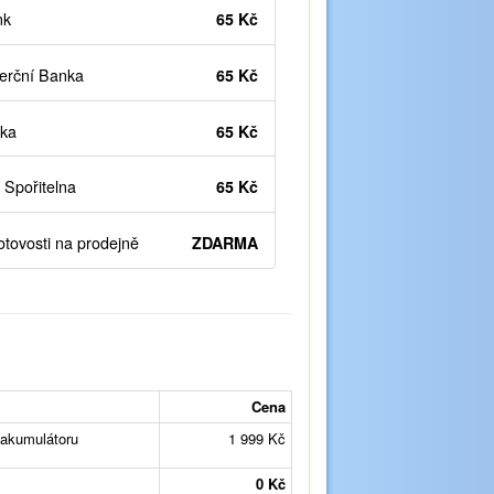
nk
65 Kč
rční Banka
65 Kč
ka
65 Kč
Spořitelna
65 Kč
otovosti na prodejně
ZDARMA
Cena
akumulátoru
1 999 Kč
0 Kč