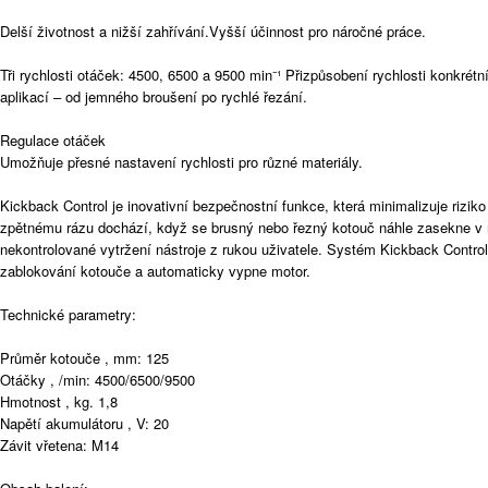
Delší životnost a nižší zahřívání.Vyšší účinnost pro náročné práce.
Tři rychlosti otáček: 4500, 6500 a 9500 min⁻¹ Přizpůsobení rychlosti konkré
aplikací – od jemného broušení po rychlé řezání.
Regulace otáček
Umožňuje přesné nastavení rychlosti pro různé materiály.
Kickback Control je inovativní bezpečnostní funkce, která minimalizuje rizi
zpětnému rázu dochází, když se brusný nebo řezný kotouč náhle zasekne v 
nekontrolované vytržení nástroje z rukou uživatele. Systém Kickback Contro
zablokování kotouče a automaticky vypne motor.
Technické parametry:
Průměr kotouče , mm: 125
Otáčky , /min: 4500/6500/9500
Hmotnost , kg. 1,8
Napětí akumulátoru , V: 20
Závit vřetena: M14