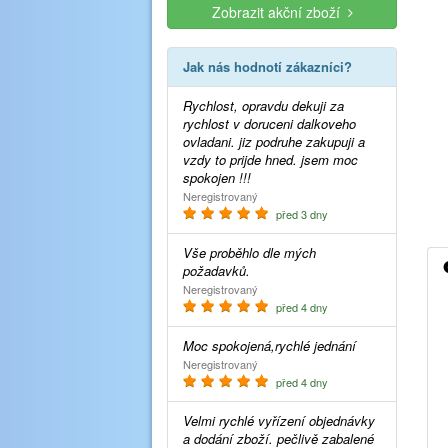
Zobrazit akční zboží
Jak nás hodnotí zákazníci?
Rychlost, opravdu dekuji za
rychlost v doruceni dalkoveho
ovladani. jiz podruhe zakupuji a
vzdy to prijde hned. jsem moc
spokojen !!!
Neregistrovaný
před 3 dny
Vše proběhlo dle mých
požadavků.
Neregistrovaný
před 4 dny
Moc spokojená,rychlé jednání
Neregistrovaný
před 4 dny
Velmi rychlé vyřízení objednávky
a dodání zboží. pečlivě zabalené