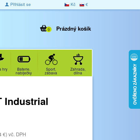
Přihlásit se
Kč
€
Prázdný košík
0
a hry
Baterie,
Sport,
Zahrada,
nabíječky
zábava
dílna
Industrial
4 €)
vč. DPH