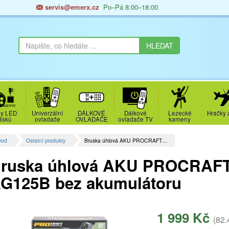
servis@emerx.cz
Po–Pá 8:00–18:00
y LED
Univerzální
DÁLKOVÉ
Dálkové
Lezecké
Hračky 
ásků
ovladače
OVLADAČE
ovladače TV
kameny
vod
Ostatní produkty
Bruska úhlová AKU PROCRAFT…
ruska úhlová AKU PROCRAFT 
G125B bez akumulátoru
1 999 Kč
(82.