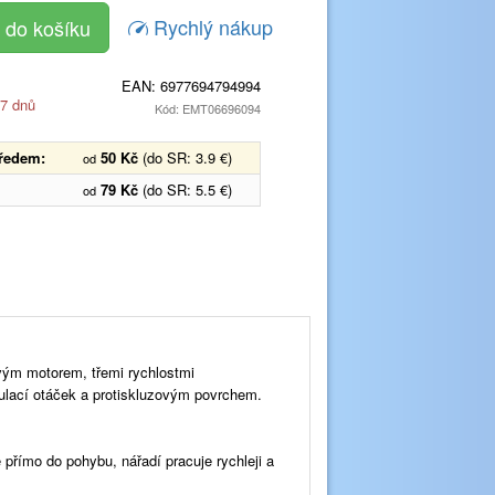
Rychlý nákup
EAN:
6977694794994
 7 dnů
Kód: EMT06696094
předem:
50 Kč
(do SR: 3.9 €)
od
79 Kč
(do SR: 5.5 €)
od
vým motorem, třemi rychlostmi
ulací otáček a protiskluzovým povrchem.
přímo do pohybu, nářadí pracuje rychleji a