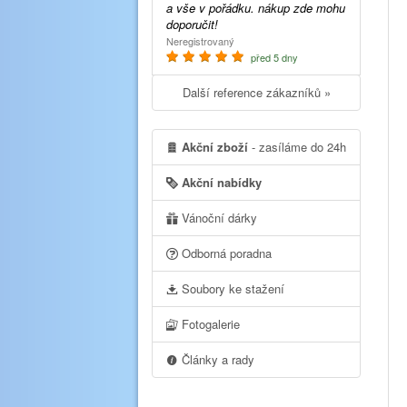
a vše v pořádku. nákup zde mohu
doporučit!
Neregistrovaný
před 5 dny
Další reference zákazníků »
Akční zboží
- zasíláme do 24h
Akční nabídky
Vánoční dárky
Odborná poradna
Soubory ke stažení
Fotogalerie
Články a rady