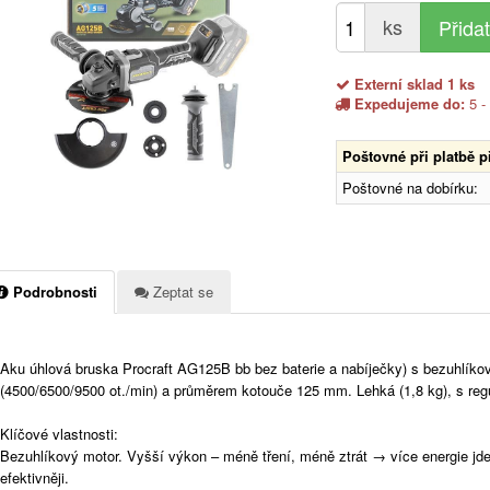
ks
Externí sklad 1 ks
Expedujeme do:
5 -
Poštovné při platbě 
Poštovné na dobírku:
Podrobnosti
Zeptat se
Aku úhlová bruska Procraft AG125B bb bez baterie a nabíječky) s bezuhlíko
(4500/6500/9500 ot./min) a průměrem kotouče 125 mm. Lehká (1,8 kg), s reg
Klíčové vlastnosti:
Bezuhlíkový motor. Vyšší výkon – méně tření, méně ztrát → více energie jde 
efektivněji.