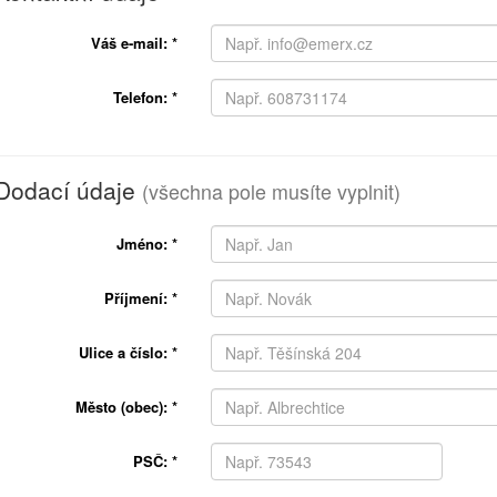
Váš e-mail:
*
Telefon:
*
Dodací údaje
(všechna pole musíte vyplnit)
Jméno:
*
Příjmení:
*
Ulice a číslo:
*
Město (obec):
*
PSČ:
*