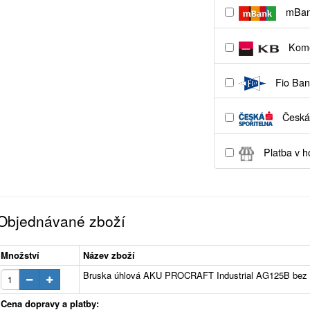
mBa
Kome
Fio Ban
Česká 
Platba v h
Objednávané zboží
Množství
Název zboží
Bruska úhlová AKU PROCRAFT Industrial AG125B bez 
Cena dopravy a platby: