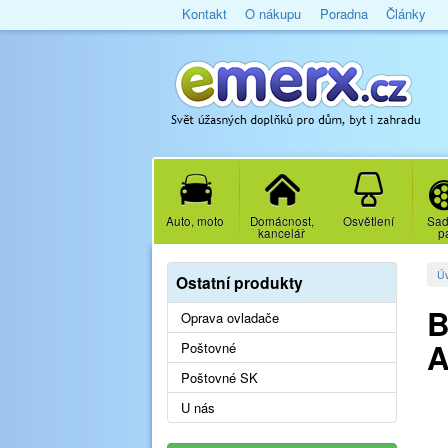
Kontakt
O nákupu
Poradna
Články
Auto, moto
Domácnost,
Osvětlení
Sad
kancelář
p
Ú
Ostatní produkty
B
Oprava ovladače
A
Poštovné
Poštovné SK
U nás