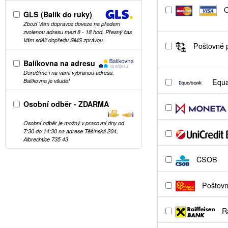
O
GLS (Balík do ruky)
Zboží Vám dopravce doveze na předem
zvolenou adresu mezi 8 - 18 hod. Přesný čas
Vám sdělí dopředu SMS zprávou.
Poštovné p
Balíkovna na adresu
Doručíme i na vámi vybranou adresu.
Equa
Balíkovna je všude!
Osobní odběr - ZDARMA
Osobní odběr je možný v pracovní dny od
7:30 do 14:30 na adrese Těšínská 204,
Albrechtice 735 43
ČSOB
Poštovní
Ra