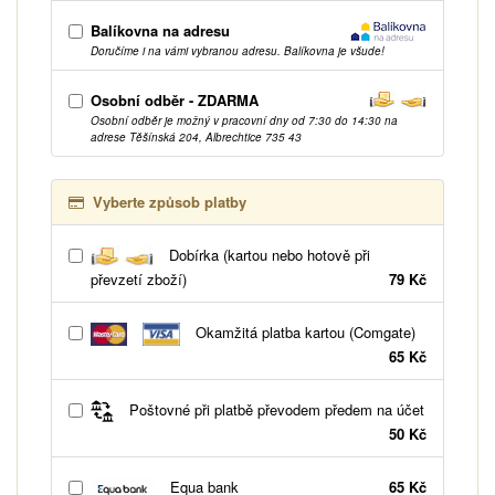
Balíkovna na adresu
Doručíme i na vámi vybranou adresu. Balíkovna je všude!
Osobní odběr - ZDARMA
Osobní odběr je možný v pracovní dny od 7:30 do 14:30 na
adrese Těšínská 204, Albrechtice 735 43
Vyberte způsob platby
Dobírka (kartou nebo hotově při
převzetí zboží)
79 Kč
Okamžitá platba kartou (Comgate)
65 Kč
Poštovné při platbě převodem předem na účet
50 Kč
Equa bank
65 Kč