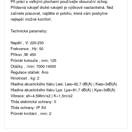
Při práci s velkými plochami používejte obouruční úchop.
Přídavná rukojeť druhé rukojeti je výškově nastavitelná. Než
začnete pracovat, najděte si polohu, která vám poskytne
nejlepší možné komfort.
Technické parametry:
Napětí , V: 220-230
Frekvence , Hz: 50
Příkon ,W: 450
Průměr kotouče , mm: 125
Otáčky , /min: 7000-14000
Regulace otáček: Ano
Hmotnost , kg: 2
Hladina akustického tlaku Lwa: Lwa=92,7 dB(A) | Kwa=3dB(A)
Hladina akustického tlaku Lpa: Lpa=81,7 dB(A) | Kpa=3dB(A)
Vibrace: ah=4,596m/s2 | K=1,5m/s2
Třída elektrické ochrany: II
Třída ochrany: IP X0
Průměr kmitání , mm: 2