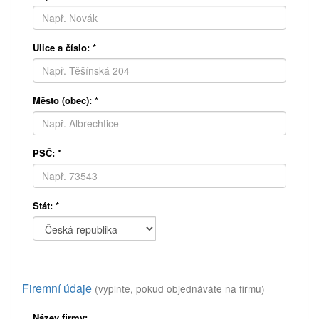
Ulice a číslo:
*
Město (obec):
*
PSČ:
*
Stát:
*
Firemní údaje
(vyplňte, pokud objednáváte na firmu)
Název firmy: