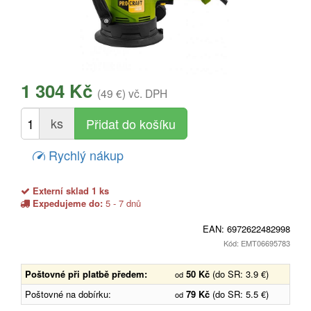
1 304 Kč
(49 €)
vč. DPH
ks
Rychlý nákup
Externí sklad 1 ks
Expedujeme do:
5 - 7 dnů
EAN:
6972622482998
Kód: EMT06695783
Poštovné při platbě předem:
50 Kč
(do SR: 3.9 €)
od
Poštovné na dobírku:
79 Kč
(do SR: 5.5 €)
od