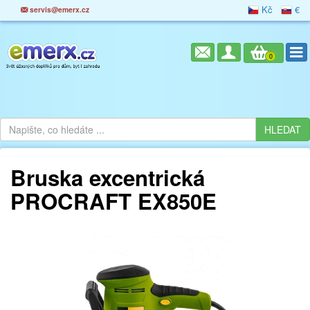
Kč
€
servis@emerx.cz
0
Bruska excentrická
PROCRAFT EX850E