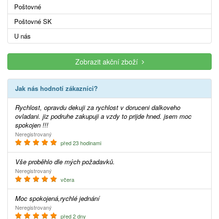
Poštovné
Poštovné SK
U nás
Zobrazit akční zboží
Jak nás hodnotí zákazníci?
Rychlost, opravdu dekuji za rychlost v doruceni dalkoveho
ovladani. jiz podruhe zakupuji a vzdy to prijde hned. jsem moc
spokojen !!!
Neregistrovaný
před 23 hodinami
Vše proběhlo dle mých požadavků.
Neregistrovaný
včera
Moc spokojená,rychlé jednání
Neregistrovaný
před 2 dny