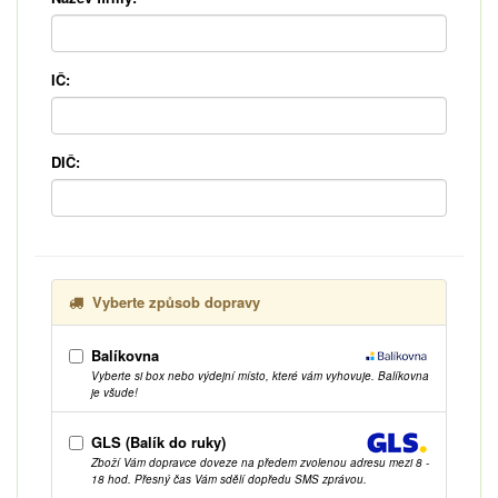
IČ:
DIČ:
Vyberte způsob dopravy
Balíkovna
Vyberte si box nebo výdejní místo, které vám vyhovuje. Balíkovna
je všude!
GLS (Balík do ruky)
Zboží Vám dopravce doveze na předem zvolenou adresu mezi 8 -
18 hod. Přesný čas Vám sdělí dopředu SMS zprávou.