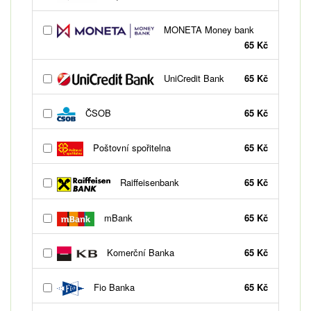
MONETA Money bank
65 Kč
UniCredit Bank
65 Kč
ČSOB
65 Kč
Poštovní spořitelna
65 Kč
Raiffeisenbank
65 Kč
mBank
65 Kč
Komerční Banka
65 Kč
Fio Banka
65 Kč