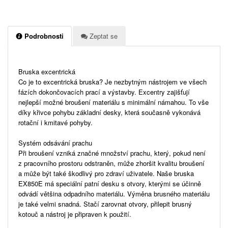
Podrobnosti
Zeptat se
Bruska excentrická
Co je to excentrická bruska? Je nezbytným nástrojem ve všech
fázích dokončovacích prací a výstavby. Excentry zajišťují
nejlepší možné broušení materiálu s minimální námahou. To vše
díky křivce pohybu základní desky, která současně vykonává
rotační i kmitavé pohyby.
Systém odsávání prachu
Při broušení vzniká značné množství prachu, který, pokud není
z pracovního prostoru odstraněn, může zhoršit kvalitu broušení
a může být také škodlivý pro zdraví uživatele. Naše bruska
EX850E má speciální patní desku s otvory, kterými se účinně
odvádí většina odpadního materiálu. Výměna brusného materiálu
je také velmi snadná. Stačí zarovnat otvory, přilepit brusný
kotouč a nástroj je připraven k použití.