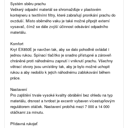
Systém sběru prachu
Veškerý odpadní materiál se shromažďuje v plastovém
kontejneru s textilními filtry, které zabraňují pronikání prachu do
ovzduší. Místo sběrného vaku je také možné připojit externí
vysavač, čímž se dále zvýší účinnost odsávání odpadního
materiálu.
Komfort
Kryt EX850E je navržen tak, aby se dalo pohodlně ovládat i
jednou rukou. Spínací tlačítko je snadno přístupné a zároveň
chráněné proti náhodnému zapnutí i vniknutí prachu. Všechny
větrací otvory jsou umístěny tak, aby je bylo možné uchopit
rukou a aby nedošlo k jejich náhodnému zablokování během
práce.
Nastavení
Pro zajištění trvale vysoké kvality obrábění bez ohledu na typ
materiálu, drsnost a tvrdost je excentr vybaven vícestupňovým
regulátorem otáček. Nastavení probíhá mezi 7 000 a 14 000
otáčkami za minutu.
Přídavná rukojeť