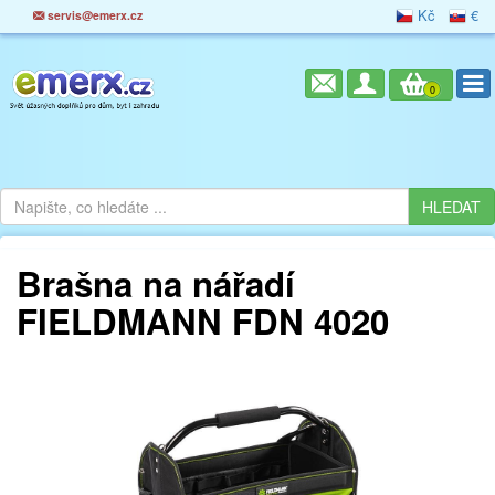
Kč
€
servis@emerx.cz
0
Brašna na nářadí
FIELDMANN FDN 4020