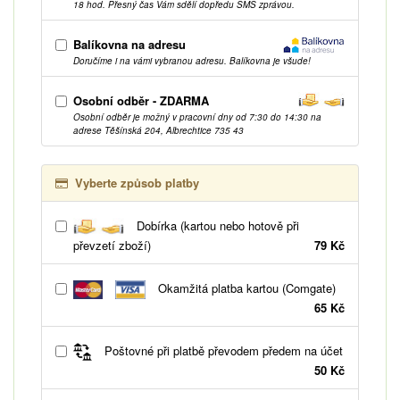
18 hod. Přesný čas Vám sdělí dopředu SMS zprávou.
Balíkovna na adresu
Doručíme i na vámi vybranou adresu. Balíkovna je všude!
Osobní odběr - ZDARMA
Osobní odběr je možný v pracovní dny od 7:30 do 14:30 na
adrese Těšínská 204, Albrechtice 735 43
Vyberte způsob platby
Dobírka (kartou nebo hotově při
převzetí zboží)
79 Kč
Okamžitá platba kartou (Comgate)
65 Kč
Poštovné při platbě převodem předem na účet
50 Kč