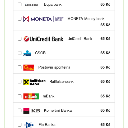
Equa bank
65 Kč
MONETA Money bank
65 Kč
UniCredit Bank
65 Kč
ČSOB
65 Kč
Poštovní spořitelna
65 Kč
Raiffeisenbank
65 Kč
mBank
65 Kč
Komerční Banka
65 Kč
Fio Banka
65 Kč