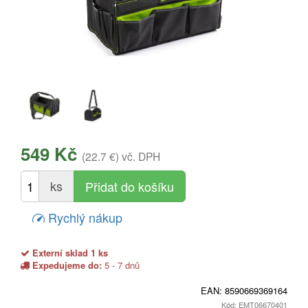
549 Kč
(22.7 €)
vč. DPH
ks
Rychlý nákup
Externí sklad 1 ks
Expedujeme do:
5 - 7 dnů
EAN:
8590669369164
Kód: EMT06670401