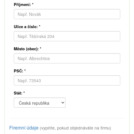
Příjmení:
*
Ulice a číslo:
*
Město (obec):
*
PSČ:
*
Stát:
*
Firemní údaje
(vyplňte, pokud objednáváte na firmu)