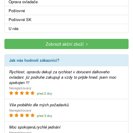
Oprava ovladače
Poštovné
Poštovné SK
U nás
Zobrazit akční zboží
Jak nás hodnotí zákazníci?
Rychlost, opravdu dekuji za rychlost v doruceni dalkoveho
ovladani. jiz podruhe zakupuji a vzdy to prijde hned. jsem moc
spokojen !!!
Neregistrovaný
před 2 dny
Vše proběhlo dle mých požadavků.
Neregistrovaný
před 3 dny
Moc spokojená,rychlé jednání
Neregistrovaný