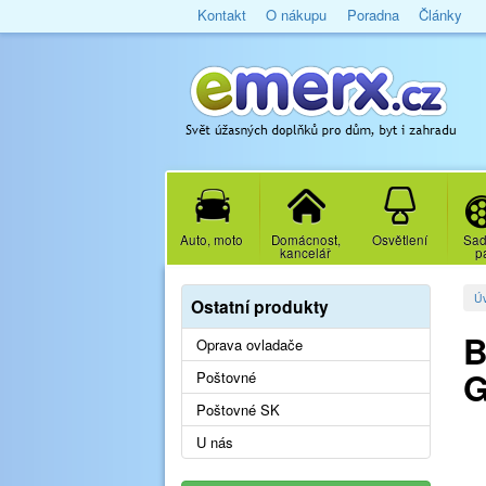
Kontakt
O nákupu
Poradna
Články
Auto, moto
Domácnost,
Osvětlení
Sad
kancelář
p
Ú
Ostatní produkty
B
Oprava ovladače
G
Poštovné
Poštovné SK
U nás