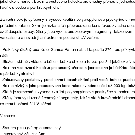
jakéhokoliv nářadí. Box má vestavěná kolečka pro snadný přenos a jednoduchá
hadřík s vodou a pár krátkých chvil.
Zahradní box je vyrobený z vysoce kvalitní polypropylenové pryskyřice v mod
přírodního ratanu. Skříň je nízká a její propracovaná konstrukce zvládne uné
až 2 dospělé osoby. Stěny jsou vyztužené žebrovými segmenty, takže skříň 
vandalismu a nevadí ji ani extrémní počasí či UV záření.
- Praktický úložný box Keter Samoa Rattan nabízí kapacitu 270 l pro přikrývk
náčiní
- Složení skříně zvládnete během krátké chvíle a to bez použití jakéhokoliv 
- Box má vestavěná kolečka pro snadný přenos a jednoduchá je i údržba této
a pár krátkých chvil
- Zabudovaný podlahový panel chrání obsah skříně proti vodě, bahnu, prachu
- Box je nízký a jeho propracovaná konstrukce zvládne unést až 200 kg, takž
- Skříň je vyrobená z vysoce kvalitní polypropylenové pryskyřice v moderním 
- Stěny jsou vyztužené žebrovými segmenty, takže skříň hravě odolá i drsné
extrémní počasí či UV záření
Vlastnosti:
- Systém pístu (víko): automatický
- Integrovaný zámek: Ano