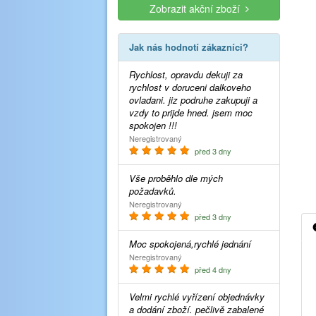
Zobrazit akční zboží
Jak nás hodnotí zákazníci?
Rychlost, opravdu dekuji za
rychlost v doruceni dalkoveho
ovladani. jiz podruhe zakupuji a
vzdy to prijde hned. jsem moc
spokojen !!!
Neregistrovaný
před 3 dny
Vše proběhlo dle mých
požadavků.
Neregistrovaný
před 3 dny
Moc spokojená,rychlé jednání
Neregistrovaný
před 4 dny
Velmi rychlé vyřízení objednávky
a dodání zboží. pečlivě zabalené