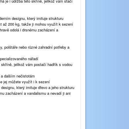
 je i údržba této skříně, jelikož vám stačí
erním designu, který imituje strukturu
st až 200 kg, takže ji mohou využít k sezení
hravě odolá i drsnému zacházení a
y, polštáře nebo různé zahradní potřeby a
specializovaného nářadí
 skříně, jelikož vám postačí hadřík s vodou
 a dalším nečistotám
e jej můžete využít i k sezení
designu, který imituje dřevo a jeho strukturu
mu zacházení a vandalismu a nevadí ji ani