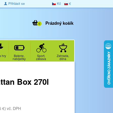
Přihlásit se
Kč
€
Prázdný košík
0
a hry
Baterie,
Sport,
Zahrada,
nabíječky
zábava
dílna
tan Box 270l
5 €)
vč. DPH