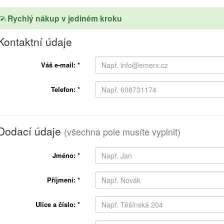
Rychlý nákup v jediném kroku
Kontaktní údaje
Váš e-mail:
*
Telefon:
*
Dodací údaje
(všechna pole musíte vyplnit)
Jméno:
*
Příjmení:
*
Ulice a číslo:
*