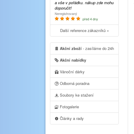
a vše v pořádku. nákup zde mohu
doporučit!
Neregistrovaný
před 4 dny
Další reference zákazníků »
Akční zboží
- zasíláme do 24h
Akční nabídky
Vánoční dárky
Odborná poradna
Soubory ke stažení
Fotogalerie
Články a rady