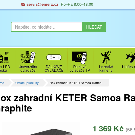
servis@emerx.cz
Po–Pá 8:00–18:00
y LED
Univerzální
DÁLKOVÉ
Dálkové
Lezecké
Hračky 
ásků
ovladače
OVLADAČE
ovladače TV
kameny
vod
Ostatní produkty
Box zahradní KETER Samoa Rattan…
ox zahradní KETER Samoa Rat
raphite
1 369 Kč
(56.