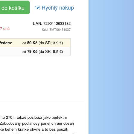
Rychlý nákup
EAN:
7290112633132
 7 dnů
Kód: EMT06431037
předem:
50 Kč
(do SR: 3.9 €)
od
79 Kč
(do SR: 5.5 €)
od
u 270 l, takže poslouží jako perfektní
y. Zabudovaný podlahový panel chrání obsah
te během krátké chvíle a to bez použití