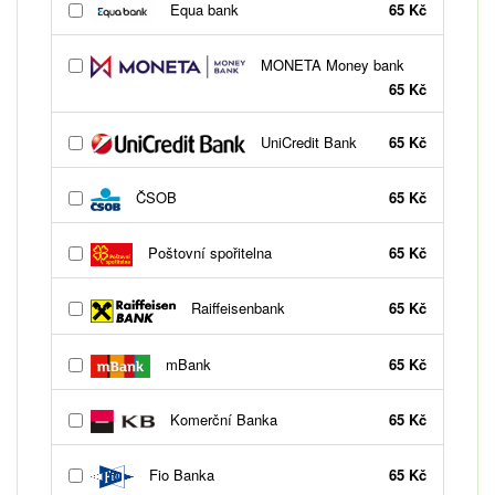
Equa bank
65 Kč
MONETA Money bank
65 Kč
UniCredit Bank
65 Kč
ČSOB
65 Kč
Poštovní spořitelna
65 Kč
Raiffeisenbank
65 Kč
mBank
65 Kč
Komerční Banka
65 Kč
Fio Banka
65 Kč