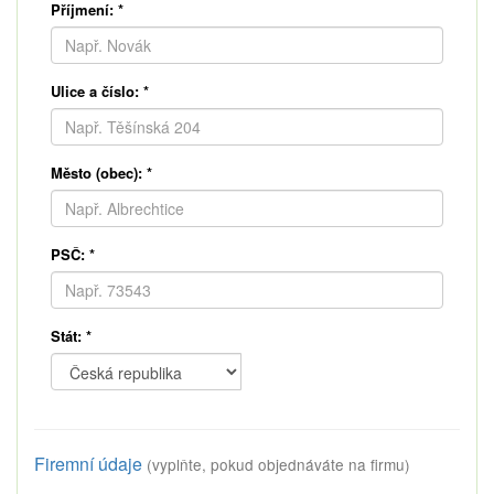
Příjmení:
*
Ulice a číslo:
*
Město (obec):
*
PSČ:
*
Stát:
*
Firemní údaje
(vyplňte, pokud objednáváte na firmu)