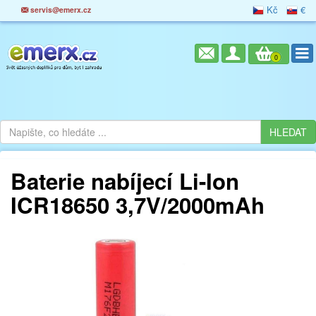
Kč
€
servis@emerx.cz
0
Baterie nabíjecí Li-Ion
ICR18650 3,7V/2000mAh