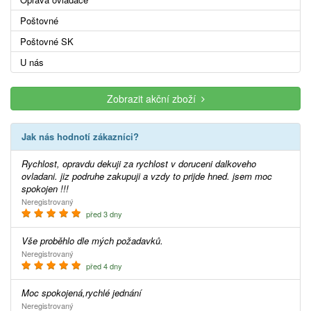
Poštovné
Poštovné SK
U nás
Zobrazit akční zboží
Jak nás hodnotí zákazníci?
Rychlost, opravdu dekuji za rychlost v doruceni dalkoveho
ovladani. jiz podruhe zakupuji a vzdy to prijde hned. jsem moc
spokojen !!!
Neregistrovaný
před 3 dny
Vše proběhlo dle mých požadavků.
Neregistrovaný
před 4 dny
Moc spokojená,rychlé jednání
Neregistrovaný