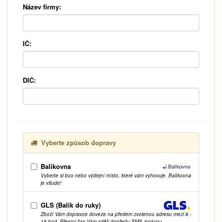
Název firmy:
IČ:
DIČ:
Vyberte způsob dopravy
Balíkovna
Vyberte si box nebo výdejní místo, které vám vyhovuje. Balíkovna
je všude!
GLS (Balík do ruky)
Zboží Vám dopravce doveze na předem zvolenou adresu mezi 8 -
18 hod. Přesný čas Vám sdělí dopředu SMS zprávou.