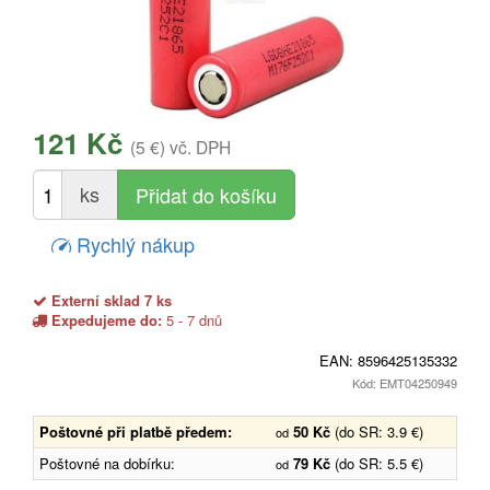
121 Kč
(5 €)
vč. DPH
ks
Rychlý nákup
Externí sklad 7 ks
Expedujeme do:
5 - 7 dnů
EAN:
8596425135332
Kód: EMT04250949
Poštovné při platbě předem:
50 Kč
(do SR: 3.9 €)
od
Poštovné na dobírku:
79 Kč
(do SR: 5.5 €)
od