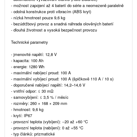
- možnost zapojení až 4 baterií do série a neomezeně paralelně
- odolná konstrukce proti vibracím (ABS kryt)
- nízká hmotnost pouze 9,6 kg
- bezúdržbový provoz a snadná náhrada olověných baterií
- dlouhá životnost a vysoká bezpečnost provozu
Technické parametry
- jmenovité napětí: 12,8 V
- kapacita: 100 Ah
- energie: 1280 Wh
- maximální nabíjecí proud: 100 A
- maximální vybíjecí proud: 100 A (špičkově 110 A / 10 s)
- doporučené nabíjecí napětí: 14,2–14,6 V
- vnitřní odpor: ≤ 30 mΩ
- samovybíjení: ≤ 3,5 % / měsíc
- rozměry: 260 × 168 × 209 mm
- hmotnost: 9,6 kg
- krytí: IP67
- provozní teplota (vybíjení): −20 až +60 °C
- provozní teplota (nabíjení): 0 až +55 °C
- typ článků: prizmatické