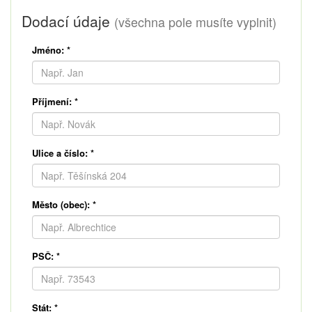
Dodací údaje
(všechna pole musíte vyplnit)
Jméno:
*
Příjmení:
*
Ulice a číslo:
*
Město (obec):
*
PSČ:
*
Stát:
*