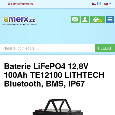
Kč
€
servis@emerx.cz
0
Baterie LiFePO4 12,8V
100Ah TE12100 LITHTECH
Bluetooth, BMS, IP67