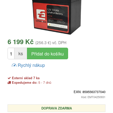
6 199 Kč
(256.3 €)
vč. DPH
ks
Rychlý nákup
Externí sklad 7 ks
Expedujeme do:
5 - 7 dnů
EAN:
8595563737040
Kód: EMT04250931
DOPRAVA ZDARMA