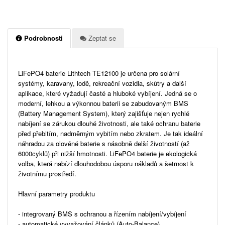
Podrobnosti
Zeptat se
LiFePO4 baterie Lithtech TE12100 je určena pro solární
systémy, karavany, lodě, rekreační vozidla, skůtry a další
aplikace, které vyžadují časté a hluboké vybíjení. Jedná se o
moderní, lehkou a výkonnou baterii se zabudovaným BMS
(Battery Management System), který zajišťuje nejen rychlé
nabíjení se zárukou dlouhé životnosti, ale také ochranu baterie
před přebitím, nadměrným vybitím nebo zkratem. Je tak ideální
náhradou za olověné baterie s násobně delší životností (až
6000cyklů) při nižší hmotnosti. LiFePO4 baterie je ekologická
volba, která nabízí dlouhodobou úsporu nákladů a šetrnost k
životnímu prostředí.
Hlavní parametry produktu
- integrovaný BMS s ochranou a řízením nabíjení/vybíjení
- automatické vyvažování článků (Auto-Balance)