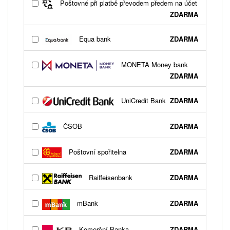
Poštovné při platbě převodem předem na účet
ZDARMA
Equa bank
ZDARMA
MONETA Money bank
ZDARMA
UniCredit Bank
ZDARMA
ČSOB
ZDARMA
Poštovní spořitelna
ZDARMA
Raiffeisenbank
ZDARMA
mBank
ZDARMA
Komerční Banka
ZDARMA