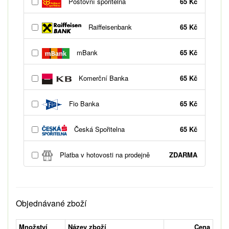
Poštovní spořitelna
65 Kč
Raiffeisenbank
65 Kč
mBank
65 Kč
Komerční Banka
65 Kč
Fio Banka
65 Kč
Česká Spořitelna
65 Kč
Platba v hotovosti na prodejně
ZDARMA
Objednávané zboží
Množství
Název zboží
Cena