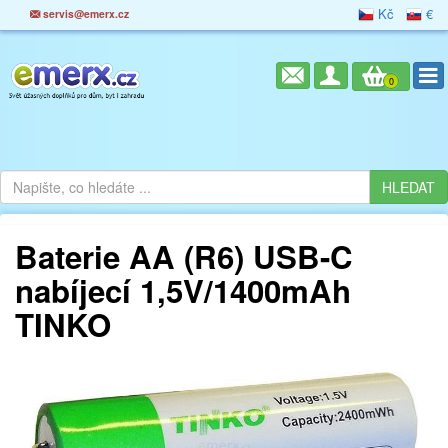
Kč
€
servis@emerx.cz
0
Baterie AA (R6) USB-C
nabíjecí 1,5V/1400mAh
TINKO