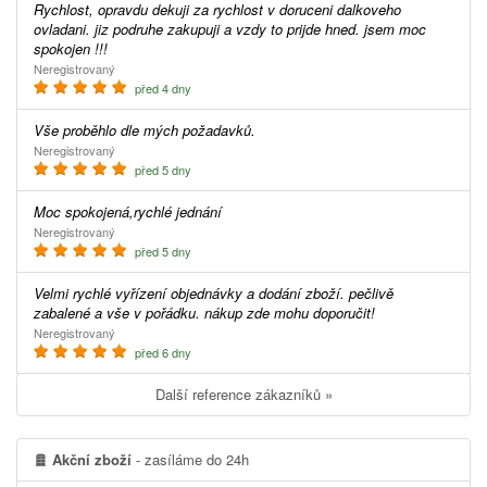
Rychlost, opravdu dekuji za rychlost v doruceni dalkoveho
ovladani. jiz podruhe zakupuji a vzdy to prijde hned. jsem moc
spokojen !!!
Neregistrovaný
před 4 dny
Vše proběhlo dle mých požadavků.
Neregistrovaný
před 5 dny
Moc spokojená,rychlé jednání
Neregistrovaný
před 5 dny
Velmi rychlé vyřízení objednávky a dodání zboží. pečlivě
zabalené a vše v pořádku. nákup zde mohu doporučit!
Neregistrovaný
před 6 dny
Další reference zákazníků »
Akční zboží
- zasíláme do 24h