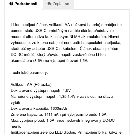
Podrobnosti
Zeptat se
Li-Ion nabíjecí článek velikosti AA (tužková baterie) s nabíjením
pomocí slotu USB-C umístěným na těle článku představuje
moderní alternativu ke klasickým Ni-MH akumulátorům. Hlavní
výhodou je, že k jeho nabíjení není potřeba speciální nabíječka,
stačí běžný adaptér USB-C s kabelem. Článek obsahuje interní
DC-DC měnič, který převádí napětí vestavěného Li-Ion
akumulátoru (3,6V) na výstupní úroveň 1,5V.
Technické parametry:
Velikost: AA (R6-tužka)
Deklarované výstupní napětí: 1,5V
Naměřené výstupní napětí: 1,35-1,4V v závislosti na stavu
vybití
Deklarovaná kapacita: 1600mAh
Změřená kapacita: 1411mAh při vybíjecím proudu 1,5A
Max.vybíjecí proud: 1,5A, více nedovolí integrovaný DC-DC
měnič
Indikacenabíjení zelenou LED diodou. Při nabíjení bliká, když je