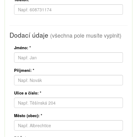
Dodací údaje
(všechna pole musíte vyplnit)
Jméno:
*
Příjmení:
*
Ulice a číslo:
*
Město (obec):
*