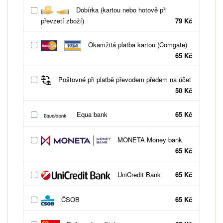
Dobírka (kartou nebo hotově při
převzetí zboží)
79 Kč
Okamžitá platba kartou (Comgate)
65 Kč
Poštovné při platbě převodem předem na účet
50 Kč
Equa bank
65 Kč
MONETA Money bank
65 Kč
UniCredit Bank
65 Kč
ČSOB
65 Kč