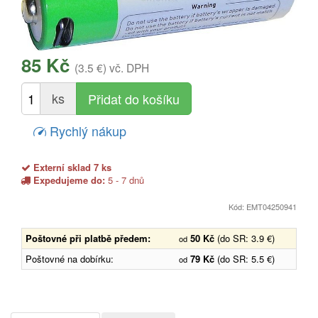
85 Kč
(3.5 €)
vč. DPH
ks
Rychlý nákup
Externí sklad 7 ks
Expedujeme do:
5 - 7 dnů
Kód: EMT04250941
Poštovné při platbě předem:
50 Kč
(do SR: 3.9 €)
od
Poštovné na dobírku:
79 Kč
(do SR: 5.5 €)
od