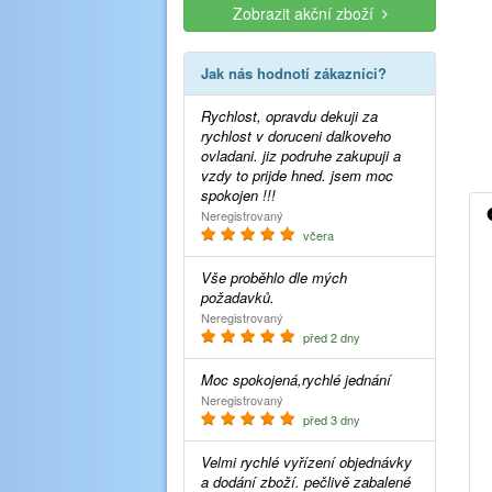
Zobrazit akční zboží
Jak nás hodnotí zákazníci?
Rychlost, opravdu dekuji za
rychlost v doruceni dalkoveho
ovladani. jiz podruhe zakupuji a
vzdy to prijde hned. jsem moc
spokojen !!!
Neregistrovaný
včera
Vše proběhlo dle mých
požadavků.
Neregistrovaný
před 2 dny
Moc spokojená,rychlé jednání
Neregistrovaný
před 3 dny
Velmi rychlé vyřízení objednávky
a dodání zboží. pečlivě zabalené