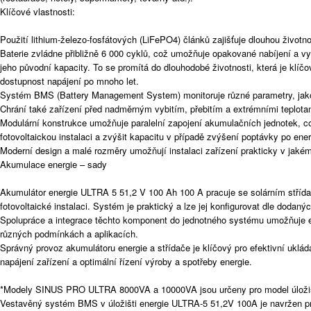
Klíčové vlastnosti:
Použití lithium-železo-fosfátových (LiFePO4) článků zajišťuje dlouhou životn
Baterie zvládne přibližně 6 000 cyklů, což umožňuje opakované nabíjení a vy
jeho původní kapacity. To se promítá do dlouhodobé životnosti, která je klíčo
dostupnost napájení po mnoho let.
Systém BMS (Battery Management System) monitoruje různé parametry, jako je
Chrání také zařízení před nadměrným vybitím, přebitím a extrémními teplota
Modulární konstrukce umožňuje paralelní zapojení akumulačních jednotek, c
fotovoltaickou instalaci a zvýšit kapacitu v případě zvýšení poptávky po energ
Moderní design a malé rozměry umožňují instalaci zařízení prakticky v jakémk
Akumulace energie – sady
Akumulátor energie ULTRA 5 51,2 V 100 Ah 100 A pracuje se solárním stří
fotovoltaické instalaci. Systém je praktický a lze jej konfigurovat dle dodaný
Spolupráce a integrace těchto komponent do jednotného systému umožňuje efe
různých podmínkách a aplikacích.
Správný provoz akumulátoru energie a střídače je klíčový pro efektivní ukládán
napájení zařízení a optimální řízení výroby a spotřeby energie.
*Modely SINUS PRO ULTRA 8000VA a 10000VA jsou určeny pro model úložiš
Vestavěný systém BMS v úložišti energie ULTRA-5 51,2V 100A je navržen 