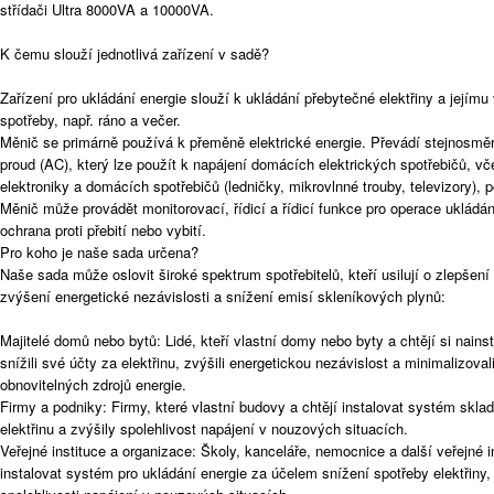
střídači Ultra 8000VA a 10000VA.
K čemu slouží jednotlivá zařízení v sadě?
Zařízení pro ukládání energie slouží k ukládání přebytečné elektřiny a jejím
spotřeby, např. ráno a večer.
Měnič se primárně používá k přeměně elektrické energie. Převádí stejnosměrn
proud (AC), který lze použít k napájení domácích elektrických spotřebičů, vč
elektroniky a domácích spotřebičů (ledničky, mikrovlnné trouby, televizory), p
Měnič může provádět monitorovací, řídicí a řídicí funkce pro operace ukládání
ochrana proti přebití nebo vybití.
Pro koho je naše sada určena?
Naše sada může oslovit široké spektrum spotřebitelů, kteří usilují o zlepšení
zvýšení energetické nezávislosti a snížení emisí skleníkových plynů:
Majitelé domů nebo bytů: Lidé, kteří vlastní domy nebo byty a chtějí si nains
snížili své účty za elektřinu, zvýšili energetickou nezávislost a minimalizova
obnovitelných zdrojů energie.
Firmy a podniky: Firmy, které vlastní budovy a chtějí instalovat systém skla
elektřinu a zvýšily spolehlivost napájení v nouzových situacích.
Veřejné instituce a organizace: Školy, kanceláře, nemocnice a další veřejné i
instalovat systém pro ukládání energie za účelem snížení spotřeby elektřiny