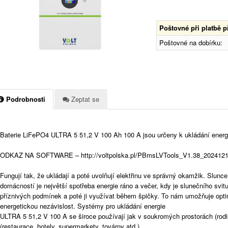
Poštovné při platbě 
Poštovné na dobírku:
Podrobnosti
Zeptat se
Baterie LiFePO4 ULTRA 5 51,2 V 100 Ah 100 A jsou určeny k ukládání energie
ODKAZ NA SOFTWARE – http://voltpolska.pl/PBmsLVTools_V1.38_2024121
Fungují tak, že ukládají a poté uvolňují elektřinu ve správný okamžik. Slunc
domácností je největší spotřeba energie ráno a večer, kdy je slunečního svitu 
příznivých podmínek a poté ji využívat během špičky. To nám umožňuje optim
energetickou nezávislost. Systémy pro ukládání energie
ULTRA 5 51,2 V 100 A se široce používají jak v soukromých prostorách (rodi
(restaurace, hotely, supermarkety, továrny atd.).