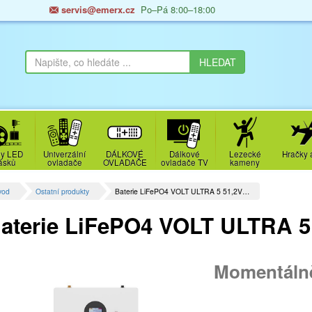
servis@emerx.cz
Po–Pá 8:00–18:00
y LED
Univerzální
DÁLKOVÉ
Dálkové
Lezecké
Hračky 
ásků
ovladače
OVLADAČE
ovladače TV
kameny
vod
Ostatní produkty
Baterie LiFePO4 VOLT ULTRA 5 51,2V…
aterie LiFePO4 VOLT ULTRA 5
Momentáln