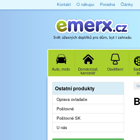
Kontakt
O nákupu
Poradna
Články
Auto, moto
Domácnost,
Osvětlení
Sad
kancelář
p
Ú
Ostatní produkty
B
Oprava ovladače
Poštovné
Poštovné SK
U nás