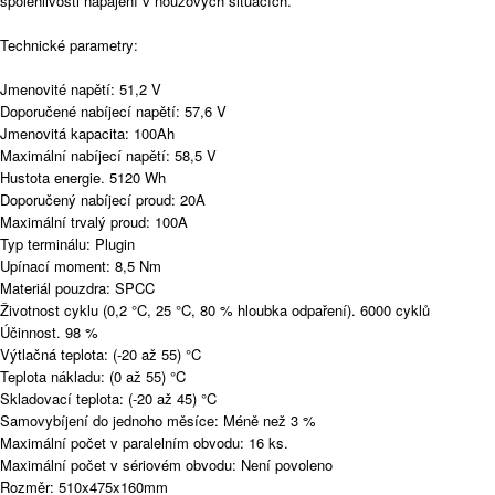
spolehlivosti napájení v nouzových situacích.
Technické parametry:
Jmenovité napětí: 51,2 V
Doporučené nabíjecí napětí: 57,6 V
Jmenovitá kapacita: 100Ah
Maximální nabíjecí napětí: 58,5 V
Hustota energie. 5120 Wh
Doporučený nabíjecí proud: 20A
Maximální trvalý proud: 100A
Typ terminálu: Plugin
Upínací moment: 8,5 Nm
Materiál pouzdra: SPCC
Životnost cyklu (0,2 °C, 25 °C, 80 % hloubka odpaření). 6000 cyklů
Účinnost. 98 %
Výtlačná teplota: (-20 až 55) °C
Teplota nákladu: (0 až 55) °C
Skladovací teplota: (-20 až 45) °C
Samovybíjení do jednoho měsíce: Méně než 3 %
Maximální počet v paralelním obvodu: 16 ks.
Maximální počet v sériovém obvodu: Není povoleno
Rozměr: 510x475x160mm