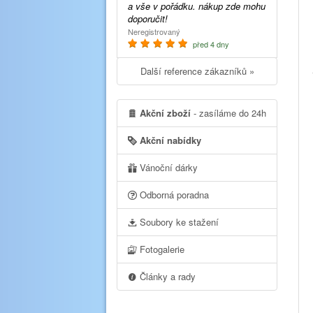
a vše v pořádku. nákup zde mohu
doporučit!
Neregistrovaný
před 4 dny
Další reference zákazníků »
Akční zboží
- zasíláme do 24h
Akční nabídky
Vánoční dárky
Odborná poradna
Soubory ke stažení
Fotogalerie
Články a rady