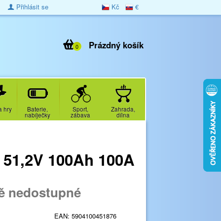
Přihlásit se
Kč
€
Prázdný košík
0
a hry
Baterie,
Sport,
Zahrada,
nabíječky
zábava
dílna
 51,2V 100Ah 100A
ě nedostupné
EAN:
5904100451876