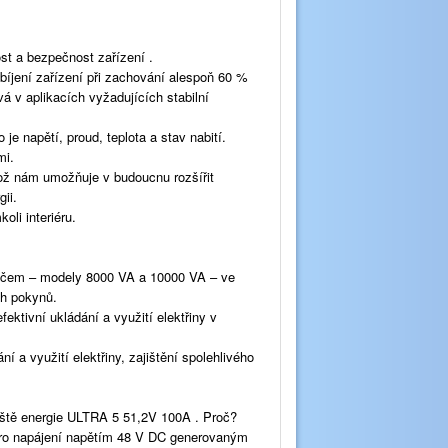
ost a bezpečnost zařízení .
bíjení zařízení při zachování alespoň 60 %
vá v aplikacích vyžadujících stabilní
 napětí, proud, teplota a stav nabití.
mi.
ož nám umožňuje v budoucnu rozšířit
ii.
oli interiéru.
dačem – modely 8000 VA a 10000 VA – ve
ch pokynů.
ktivní ukládání a využití elektřiny v
í a využití elektřiny, zajištění spolehlivého
tě energie ULTRA 5 51,2V 100A . Proč?
pro napájení napětím 48 V DC generovaným