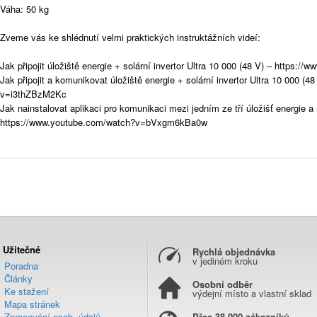
Váha: 50 kg
Zveme vás ke shlédnutí velmi praktických instruktážních videí:
Jak připojit úložiště energie + solární invertor Ultra 10 000 (48 V) – https
Jak připojit a komunikovat úložiště energie + solární invertor Ultra 10 000 (
v=i3thZBzM2Kc
Jak nainstalovat aplikaci pro komunikaci mezi jedním ze tří úložišť energie 
https://www.youtube.com/watch?v=bVxgm6kBa0w
Užitečné
Rychlá objednávka
v jediném kroku
Poradna
Články
Osobní odběr
Ke stažení
výdejní místo a vlastní sklad
Mapa stránek
Zpracování osob. údajů
Přes 38 000 zákazníků