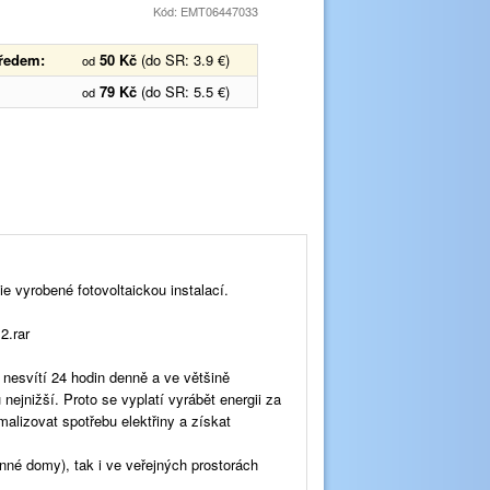
Kód: EMT06447033
předem:
50 Kč
(do SR: 3.9 €)
od
79 Kč
(do SR: 5.5 €)
od
 vyrobené fotovoltaickou instalací.
2.rar
e nesvítí 24 hodin denně a ve většině
nejnižší. Proto se vyplatí vyrábět energii za
alizovat spotřebu elektřiny a získat
nné domy), tak i ve veřejných prostorách