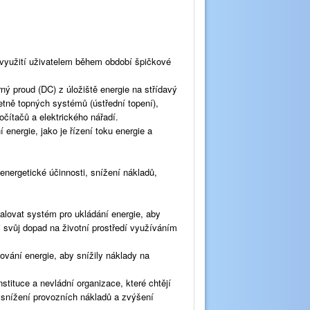
u využití uživatelem během období špičkové
ý proud (DC) z úložiště energie na střídavý
etně topných systémů (ústřední topení),
očítačů a elektrického nářadí.
 energie, jako je řízení toku energie a
 energetické účinnosti, snížení nákladů,
talovat systém pro ukládání energie, aby
li svůj dopad na životní prostředí využíváním
dování energie, aby snížily náklady na
nstituce a nevládní organizace, které chtějí
, snížení provozních nákladů a zvýšení