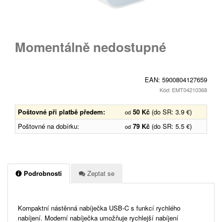
Momentálně nedostupné
EAN:
5900804127659
Kód: EMT04210368
Poštovné při platbě předem:
50 Kč
(do SR: 3.9 €)
od
Poštovné na dobírku:
79 Kč
(do SR: 5.5 €)
od
Podrobnosti
Zeptat se
Kompaktní nástěnná nabíječka USB-C s funkcí rychlého
nabíjení. Moderní nabíječka umožňuje rychlejší nabíjení