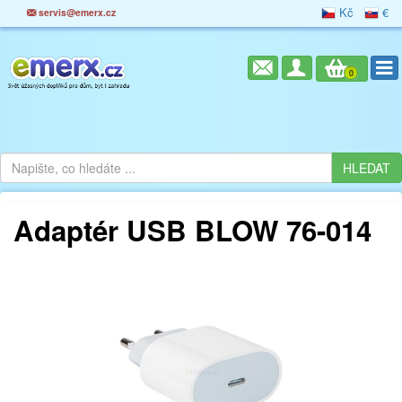
Kč
€
servis@emerx.cz
0
Adaptér USB BLOW 76-014