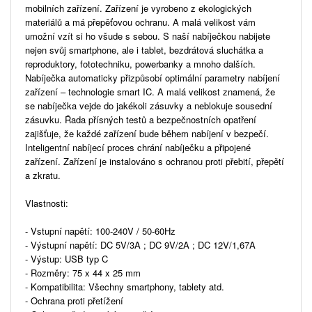
mobilních zařízení. Zařízení je vyrobeno z ekologických
materiálů a má přepěťovou ochranu. A malá velikost vám
umožní vzít si ho všude s sebou. S naší nabíječkou nabijete
nejen svůj smartphone, ale i tablet, bezdrátová sluchátka a
reproduktory, fototechniku, powerbanky a mnoho dalších.
Nabíječka automaticky přizpůsobí optimální parametry nabíjení
zařízení – technologie smart IC. A malá velikost znamená, že
se nabíječka vejde do jakékoli zásuvky a neblokuje sousední
zásuvku. Řada přísných testů a bezpečnostních opatření
zajišťuje, že každé zařízení bude během nabíjení v bezpečí.
Inteligentní nabíjecí proces chrání nabíječku a připojené
zařízení. Zařízení je instalováno s ochranou proti přebití, přepětí
a zkratu.
Vlastnosti:
- Vstupní napětí: 100-240V / 50-60Hz
- Výstupní napětí: DC 5V/3A ; DC 9V/2A ; DC 12V/1,67A
- Výstup: USB typ C
- Rozměry: 75 x 44 x 25 mm
- Kompatibilita: Všechny smartphony, tablety atd.
- Ochrana proti přetížení