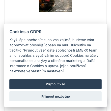
Cookies a GDPR
Sada led pásku je připravena k použití. Stačí nalepit pásek na příslušné místo a
Když lépe pochopíme, co vás zajímá, budeme vám
napáječ zasunout…
zobrazit detail
zobrazovat přesnější obsah na míru. Kliknutím na
tlačítko "Přijmout vše" dáte společnosti EMERX team
s.r.o. souhlas s využíváním souborů Cookies na účely
649 Kč
Do košíku
personalizace, analýzy a cíleného marketingu. Další
informace o Cookies a úpravu jejich používání
Sada pro osvětlení kuchyňské linky 2m bez vypínače teplá bílá
naleznete ve
vlastním nastavení
800 lm/1m IP20 bez silikonu
Přijmout vše
Přijmout nezbytné
💬