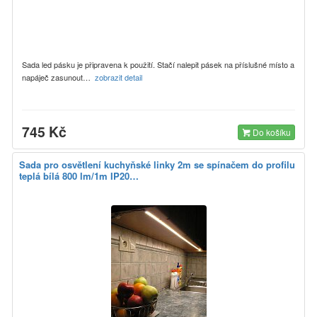
Sada led pásku je připravena k použití. Stačí nalepit pásek na příslušné místo a
napáječ zasunout…
zobrazit detail
745 Kč
Do košíku
Sada pro osvětlení kuchyňské linky 2m se spínačem do profilu
teplá bílá 800 lm/1m IP20…