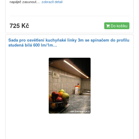
napáječ zasunout…
zobrazit detail
725 Kč
Do košíku
Sada pro osvětlení kuchyňské linky 3m se spínačem do profilu
studená bílá 600 lm/1m…