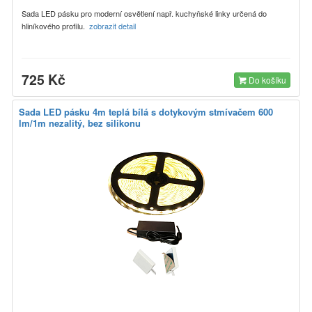
Sada LED pásku pro moderní osvětlení např. kuchyňské linky určená do
hliníkového profilu.
zobrazit detail
725 Kč
Do košíku
Sada LED pásku 4m teplá bílá s dotykovým stmívačem 600
lm/1m nezalitý, bez silikonu