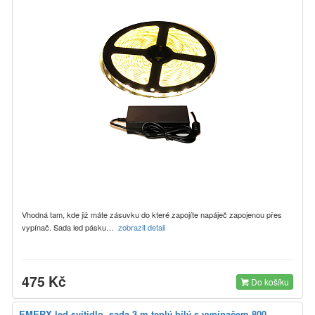
Vhodná tam, kde již máte zásuvku do které zapojíte napáječ zapojenou přes
vypínač. Sada led pásku…
zobrazit detail
475 Kč
Do košíku
EMERX led svítidlo, sada 3 m teplý bílý s vypínačem 800