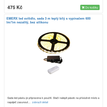
475 Kč
Do košíku
EMERX led svítidlo, sada 3 m teplý bílý s vypínačem 600
lm/1m nezalitý, bez silikonu
Sada led pásku je připravena k použití. Stačí nalepit pásek na příslušné místo a
napáječ zasunout…
zobrazit detail