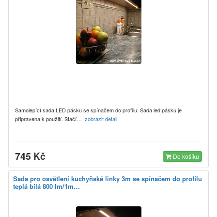
Samolepící sada LED pásku se spínačem do profilu. Sada led pásku je
připravena k použití. Stačí…
zobrazit detail
745 Kč
Do košíku
Sada pro osvětlení kuchyňské linky 3m se spínačem do profilu
teplá bílá 800 lm/1m…