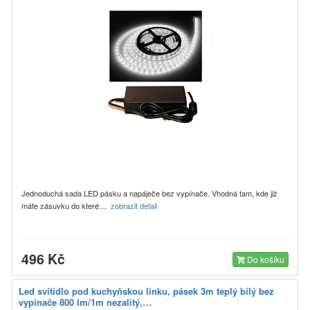
Jednoduchá sada LED pásku a napáječe bez vypínače. Vhodná tam, kde již
máte zásuvku do které…
zobrazit detail
496 Kč
Do košíku
Led svítidlo pod kuchyňskou linku, pásek 3m teplý bílý bez
vypínače 800 lm/1m nezalitý,…