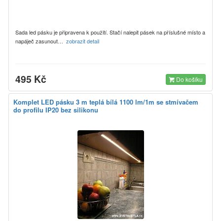
Sada led pásku je připravena k použití. Stačí nalepit pásek na příslušné místo a
napáječ zasunout…
zobrazit detail
495 Kč
Do košíku
Komplet LED pásku 3 m teplá bílá 1100 lm/1m se stmívačem
do profilu IP20 bez silikonu