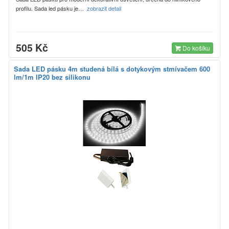
profilu. Sada led pásku je…
zobrazit detail
505 Kč
Do košíku
Sada LED pásku 4m studená bílá s dotykovým stmívačem 600
lm/1m IP20 bez silikonu