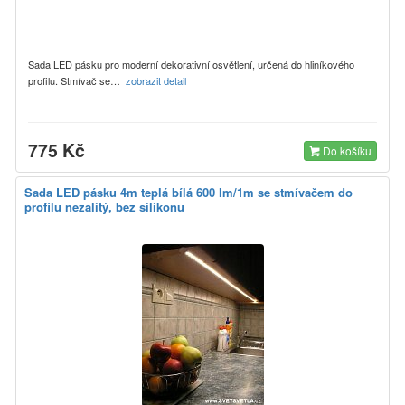
Sada LED pásku pro moderní dekorativní osvětlení, určená do hliníkového
profilu. Stmívač se…
zobrazit detail
775 Kč
Do košíku
Sada LED pásku 4m teplá bílá 600 lm/1m se stmívačem do
profilu nezalitý, bez silikonu