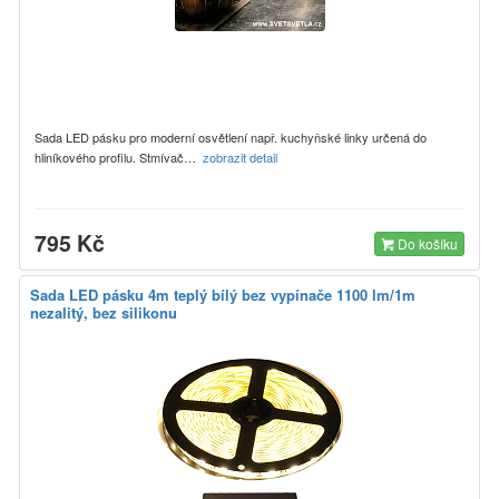
Sada LED pásku pro moderní osvětlení např. kuchyňské linky určená do
hliníkového profilu. Stmívač…
zobrazit detail
795 Kč
Do košíku
Sada LED pásku 4m teplý bílý bez vypínače 1100 lm/1m
nezalitý, bez silikonu