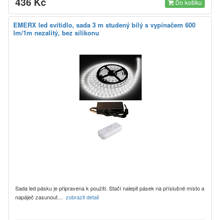
436 Kč
Do košíku
EMERX led svítidlo, sada 3 m studený bílý s vypínačem 600
lm/1m nezalitý, bez silikonu
Sada led pásku je připravena k použití. Stačí nalepit pásek na příslušné místo a
napáječ zasunout…
zobrazit detail