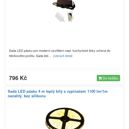
Sada LED pásku pro moderní osvětlení např. kuchyňské linky určená do
hliníkového profilu. Sada led…
zobrazit detail
796 Kč
Do košíku
Sada LED pásku 4 m teplý bílý s vypínačem 1100 lm/1m
nezalitý, bez silikonu