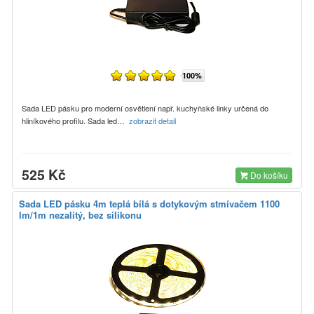
100%
Sada LED pásku pro moderní osvětlení např. kuchyňské linky určená do
hliníkového profilu. Sada led…
zobrazit detail
525 Kč
Do košíku
Sada LED pásku 4m teplá bílá s dotykovým stmívačem 1100
lm/1m nezalitý, bez silikonu