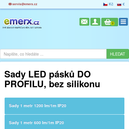
Kč
€
servis@emerx.cz
0
Sady LED pásků DO
PROFILU, bez silikonu
Sady 1 metr 1200 lm/1m IP20
Sady 1 metr 600 lm/1m IP20