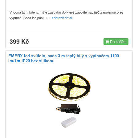
Vhodná tam, kde již máte zásuvku do které zapojíte napáječ zapojenou přes
vypínač. Sada led pásku…
zobrazit detail
399 Kč
Do košíku
EMERX led svítidlo, sada 3 m teplý bílý s vypínačem 1100
lm/1m IP20 bez silikonu