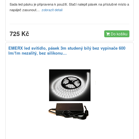
Sada led pásku je připravena k použití. Stačí nalepit pásek na příslušné místo a
napáječ zasunout…
zobrazit detail
725 Kč
Do košíku
EMERX led svítidlo, pásek 3m studený bílý bez vypínače 600
lm/1m nezalitý, bez silikonu…