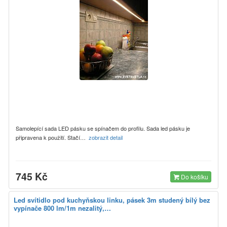
Samolepící sada LED pásku se spínačem do profilu. Sada led pásku je
připravena k použití. Stačí…
zobrazit detail
745 Kč
Do košíku
Led svítidlo pod kuchyňskou linku, pásek 3m studený bílý bez
vypínače 800 lm/1m nezalitý,…