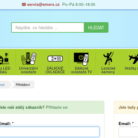
servis@emerx.cz
Po–Pá 8:00–18:00
y LED
Univerzální
DÁLKOVÉ
Dálkové
Lezecké
Hračky 
ásků
ovladače
OVLADAČE
ovladače TV
kameny
vod
Přihlášení
Jste náš stálý zákazník?
Přihlaste se:
Jste tady
Email:
*
Email:
*