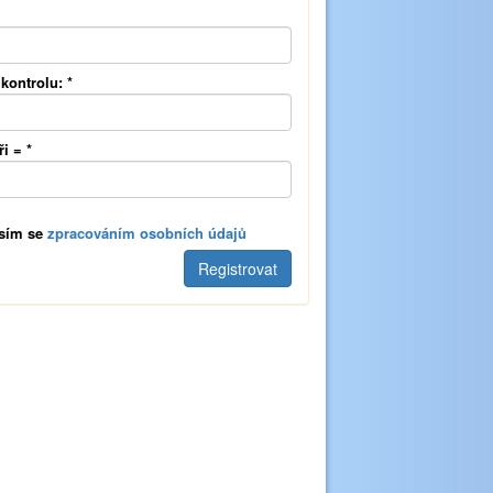
 kontrolu:
*
ři =
*
sím se
zpracováním osobních údajů