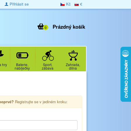
Přihlásit se
Kč
€
Prázdný košík
0
a hry
Baterie,
Sport,
Zahrada,
nabíječky
zábava
dílna
 poprvé?
Registrujte se v jediném kroku: