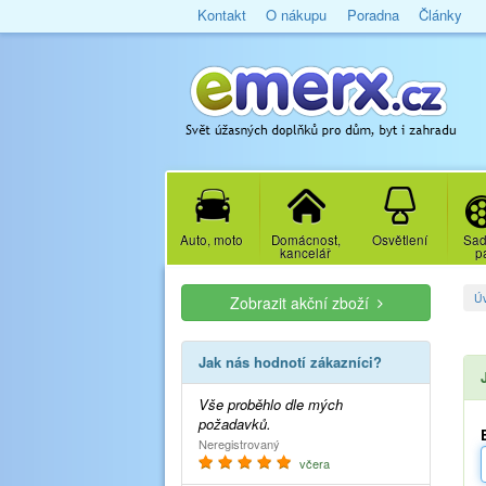
Kontakt
O nákupu
Poradna
Články
Auto, moto
Domácnost,
Osvětlení
Sad
kancelář
p
Ú
Zobrazit akční zboží
Jak nás hodnotí zákazníci?
Vše proběhlo dle mých
požadavků.
Neregistrovaný
včera