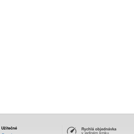
Užitečné
Rychlá objednávka
v jediném kroku