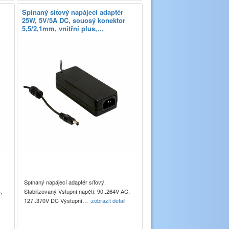
Spínaný síťový napájecí adaptér
25W, 5V/5A DC, souosý konektor
5,5/2,1mm, vnitřní plus,…
Spínaný napájecí adaptér síťový,
,
Stabilizovaný Vstupní napětí: 90..264V AC,
127..370V DC Výstupní…
zobrazit detail