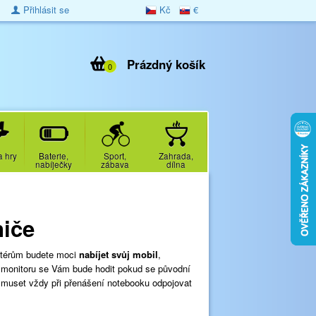
Přihlásit se
Kč
€
Prázdný košík
0
a hry
Baterie,
Sport,
Zahrada,
nabíječky
zábava
dílna
niče
térům budete moci
nabíjet svůj mobil
,
o monitoru se Vám bude hodit pokud se původní
 muset vždy při přenášení notebooku odpojovat