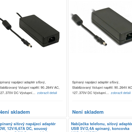
pínaný napájecí adaptér síťový,
Spínaný napájecí adaptér síťový,
tabilizovaný Vstupní napětí: 90..264V AC,
Stabilizovaný Vstupní napětí: 90..264V AC
127..370V DC Výstupní…
zobrazit detail
127..370V DC Výstupní…
zobrazit detail
Není skladem
Není skladem
pínaný síťový napájecí adaptér
Nabíječka telefonu, síťový adapté
0W, 12V/6,67A DC, souosý
USB 5V/2,4A spínaný, koncovka