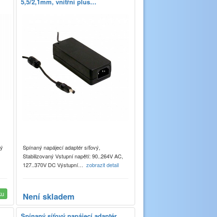
5,5/2,1mm, vnitřní plus…
vý
Spínaný napájecí adaptér síťový,
Stabilizovaný Vstupní napětí: 90..264V AC,
127..370V DC Výstupní…
zobrazit detail
ku
Není skladem
Spínaný síťový napájecí adaptér