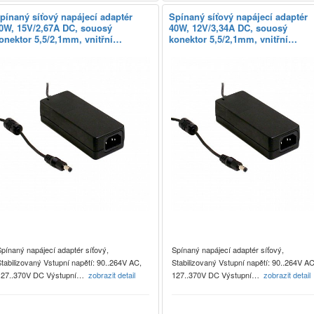
pínaný síťový napájecí adaptér
Spínaný síťový napájecí adaptér
0W, 15V/2,67A DC, souosý
40W, 12V/3,34A DC, souosý
onektor 5,5/2,1mm, vnitřní…
konektor 5,5/2,1mm, vnitřní…
pínaný napájecí adaptér síťový,
Spínaný napájecí adaptér síťový,
tabilizovaný Vstupní napětí: 90..264V AC,
Stabilizovaný Vstupní napětí: 90..264V AC
127..370V DC Výstupní…
zobrazit detail
127..370V DC Výstupní…
zobrazit detail