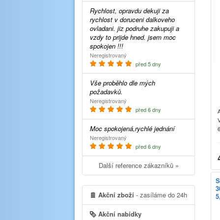
Rychlost, opravdu dekuji za
rychlost v doruceni dalkoveho
ovladani. jiz podruhe zakupuji a
vzdy to prijde hned. jsem moc
spokojen !!!
Neregistrovaný
před 5 dny
Vše proběhlo dle mých
požadavků.
Neregistrovaný
před 6 dny
V
Moc spokojená,rychlé jednání
Neregistrovaný
před 6 dny
Další reference zákazníků »
S
3
Akční zboží
- zasíláme do 24h
5
Akční nabídky