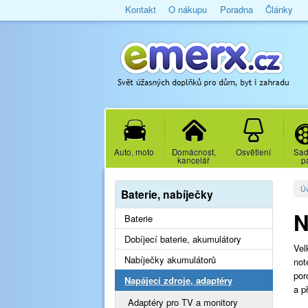
Kontakt
O nákupu
Poradna
Články
Auto, moto
Domácnost,
Osvětlení
Sad
kancelář
p
Ú
Baterie, nabíječky
N
Baterie
Dobíjecí baterie, akumulátory
Vel
Nabíječky akumulátorů
not
por
Napájecí zdroje, adaptéry
a p
Adaptéry pro TV a monitory