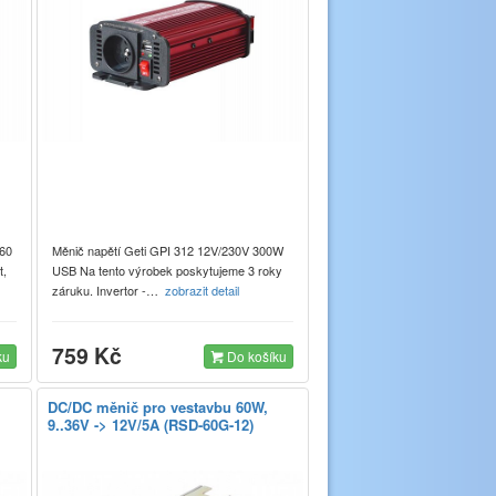
060
Měnič napětí Geti GPI 312 12V/230V 300W
t,
USB Na tento výrobek poskytujeme 3 roky
záruku. Invertor -…
zobrazit detail
759 Kč
ku
Do košíku
DC/DC měnič pro vestavbu 60W,
9..36V -> 12V/5A (RSD-60G-12)