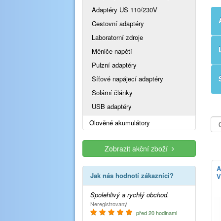
Adaptéry US 110/230V
Cestovní adaptéry
Laboratorní zdroje
Měniče napětí
Pulzní adaptéry
Síťové napájecí adaptéry
Solární články
USB adaptéry
Olověné akumulátory
Zobrazit akční zboží
A
Jak nás hodnotí zákazníci?
V
Spolehlivý a rychlý obchod.
Neregistrovaný
před 20 hodinami