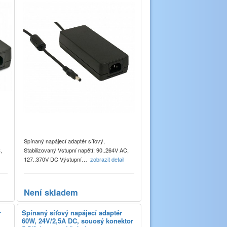
Spínaný napájecí adaptér síťový,
,
Stabilizovaný Vstupní napětí: 90..264V AC,
127..370V DC Výstupní…
zobrazit detail
Není skladem
r
Spínaný síťový napájecí adaptér
60W, 24V/2,5A DC, souosý konektor