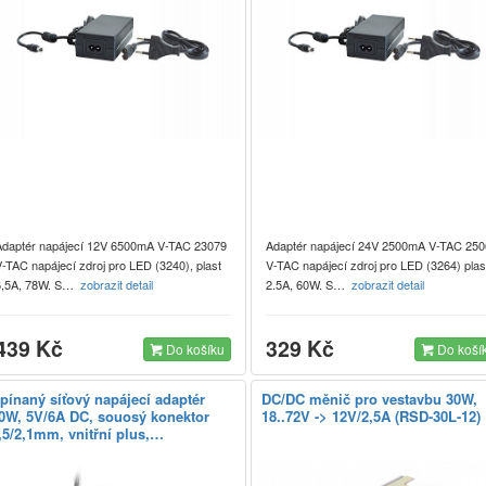
Adaptér napájecí 12V 6500mA V-TAC 23079
Adaptér napájecí 24V 2500mA V-TAC 25
-TAC napájecí zdroj pro LED (3240), plast
V-TAC napájecí zdroj pro LED (3264) plas
6,5A, 78W. S…
zobrazit detail
2.5A, 60W. S…
zobrazit detail
439 Kč
329 Kč
Do košíku
Do koší
pínaný síťový napájecí adaptér
DC/DC měnič pro vestavbu 30W,
0W, 5V/6A DC, souosý konektor
18..72V -> 12V/2,5A (RSD-30L-12)
,5/2,1mm, vnitřní plus,…