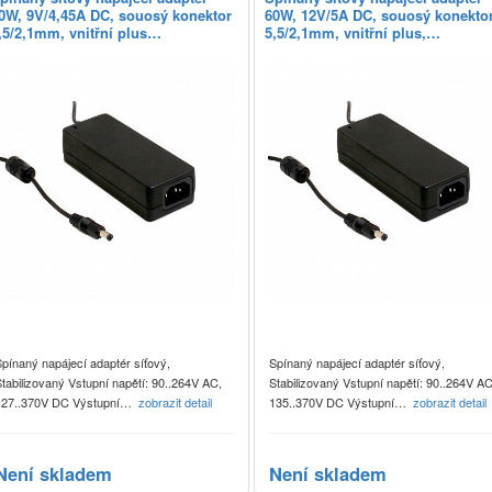
0W, 9V/4,45A DC, souosý konektor
60W, 12V/5A DC, souosý konekto
,5/2,1mm, vnitřní plus…
5,5/2,1mm, vnitřní plus,…
pínaný napájecí adaptér síťový,
Spínaný napájecí adaptér síťový,
tabilizovaný Vstupní napětí: 90..264V AC,
Stabilizovaný Vstupní napětí: 90..264V AC
127..370V DC Výstupní…
zobrazit detail
135..370V DC Výstupní…
zobrazit detail
Není skladem
Není skladem