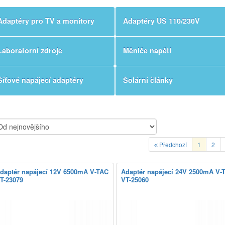
Adaptéry pro TV a monitory
Adaptéry US 110/230V
Laboratorní zdroje
Měniče napětí
Síťové napájecí adaptéry
Solární články
Předchozí
1
2
daptér napájecí 12V 6500mA V-TAC
Adaptér napájecí 24V 2500mA V-
T-23079
VT-25060