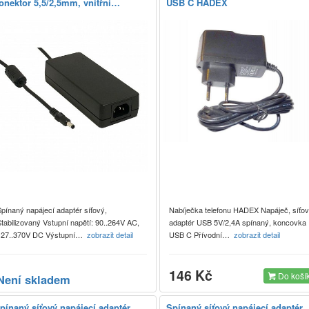
onektor 5,5/2,5mm, vnitřní…
USB C HADEX
pínaný napájecí adaptér síťový,
Nabíječka telefonu HADEX Napáječ, síťo
tabilizovaný Vstupní napětí: 90..264V AC,
adaptér USB 5V/2,4A spínaný, koncovka
127..370V DC Výstupní…
zobrazit detail
USB C Přívodní…
zobrazit detail
146 Kč
Do koší
Není skladem
pínaný síťový napájecí adaptér
Spínaný síťový napájecí adaptér