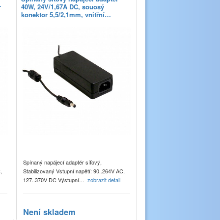
r
40W, 24V/1,67A DC, souosý
konektor 5,5/2,1mm, vnitřní…
Spínaný napájecí adaptér síťový,
,
Stabilizovaný Vstupní napětí: 90..264V AC,
127..370V DC Výstupní…
zobrazit detail
Není skladem