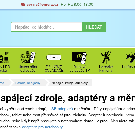
servis@emerx.cz
Po–Pá 8:00–18:00
y LED
Univerzální
DÁLKOVÉ
Dálkové
Lezecké
Hračky 
ásků
ovladače
OVLADAČE
ovladače TV
kameny
vod
Baterie, nabíječky
Napájecí zdroje, adaptéry
apájecí zdroje, adaptéry a mě
ký výběr napájecích zdrojů,
USB adapterů
a měničů. Díky napáječům a adap
ebook, tablet nebo mp3 přehrávač ať jste kdekoliv. Adaptér k notebooku neb
ouchal nebo když např. pracujete s notebookem doma i v práci. Nebudete tak
řenášet také
adaptéry pro notebooky
.