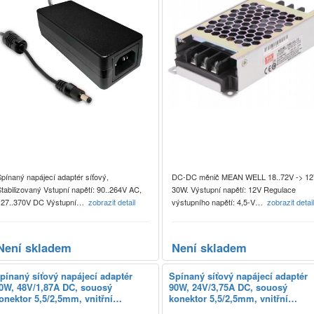
pínaný napájecí adaptér síťový,
DC-DC měnič MEAN WELL 18..72V -> 12
tabilizovaný Vstupní napětí: 90..264V AC,
30W. Výstupní napětí: 12V Regulace
127..370V DC Výstupní…
zobrazit detail
výstupního napětí: 4,5-V…
zobrazit detai
Není skladem
Není skladem
pínaný síťový napájecí adaptér
Spínaný síťový napájecí adaptér
0W, 48V/1,87A DC, souosý
90W, 24V/3,75A DC, souosý
onektor 5,5/2,5mm, vnitřní…
konektor 5,5/2,5mm, vnitřní…