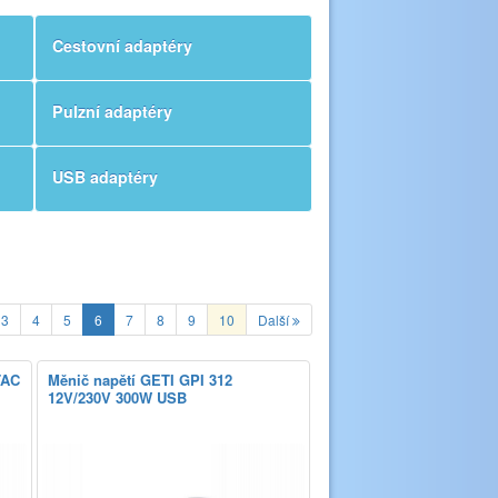
Cestovní adaptéry
Pulzní adaptéry
USB adaptéry
3
4
5
6
7
8
9
10
Další
TAC
Měnič napětí GETI GPI 312
12V/230V 300W USB