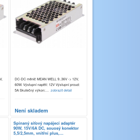
V,
DC-DC měnič MEAN WELL 9..36V -> 12V,
60W. Výstupní napětí: 12V Výstupní proud:
l
5A Skutečný výkon:…
zobrazit detail
Není skladem
Spínaný síťový napájecí adaptér
90W, 15V/6A DC, souosý konektor
5,5/2,5mm, vnitřní plus,…