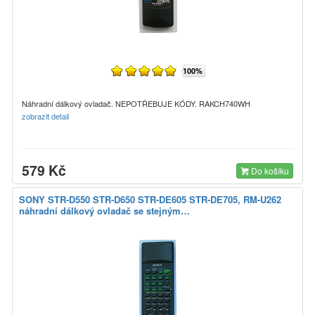
100%
Náhradní dálkový ovladač. NEPOTŘEBUJE KÓDY. RAKCH740WH
zobrazit detail
579 Kč
Do košíku
SONY STR-D550 STR-D650 STR-DE605 STR-DE705, RM-U262
náhradní dálkový ovladač se stejným…