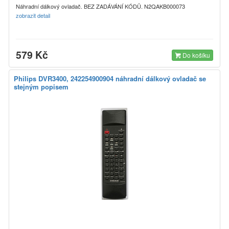
Náhradní dálkový ovladač. BEZ ZADÁVÁNÍ KÓDŮ. N2QAKB000073
zobrazit detail
579 Kč
Do košíku
Philips DVR3400, 242254900904 náhradní dálkový ovladač se
stejným popisem