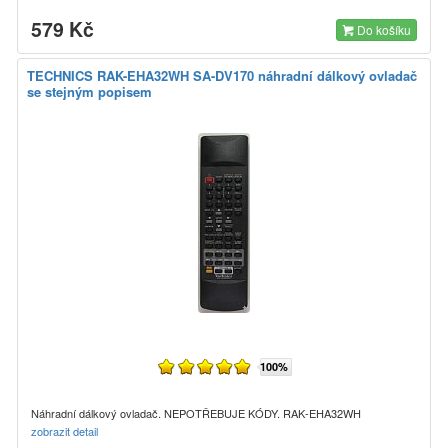
579 Kč
Do košíku
TECHNICS RAK-EHA32WH SA-DV170 náhradní dálkový ovladač
se stejným popisem
100%
Náhradní dálkový ovladač. NEPOTŘEBUJE KÓDY. RAK-EHA32WH
zobrazit detail