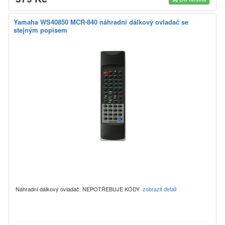
Yamaha WS40850 MCR-840 náhradní dálkový ovladač se
stejným popisem
Náhradní dálkový ovladač. NEPOTŘEBUJE KÓDY
zobrazit detail