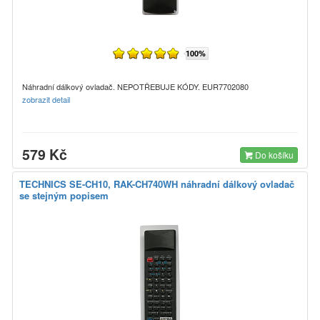
100%
Náhradní dálkový ovladač. NEPOTŘEBUJE KÓDY. EUR7702080
zobrazit detail
579 Kč
Do košíku
TECHNICS SE-CH10, RAK-CH740WH náhradní dálkový ovladač
se stejným popisem