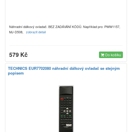
Náhradní dálkový ovladač. BEZ ZADÁVÁNÍ KÓDŮ. Například pro: PWW1157,
MJ-D508,
zobrazit detail
579 Kč
Do košíku
TECHNICS EUR7702080 náhradní dálkový ovladač se stejným
popisem