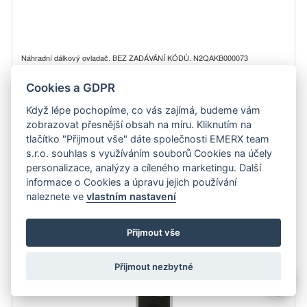
Náhradní dálkový ovladač. BEZ ZADÁVÁNÍ KÓDŮ. N2QAKB000073
zobrazit detail
Cookies a GDPR
Když lépe pochopíme, co vás zajímá, budeme vám
579 Kč
Do košíku
zobrazovat přesnější obsah na míru. Kliknutím na
tlačítko "Přijmout vše" dáte společnosti EMERX team
s.r.o. souhlas s využíváním souborů Cookies na účely
SONY RMT-D215P, RDR-GX210 náhradní dálkový ovladač se
stejným popisem
personalizace, analýzy a cíleného marketingu. Další
informace o Cookies a úpravu jejich používání
naleznete ve
vlastním nastavení
Přijmout vše
Přijmout nezbytné
💬