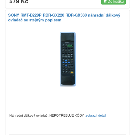
579 Kč
Do košíku
SONY RMT-D229P RDR-GX220 RDR-GX330 náhradní dálkový
ovladač se stejným popisem
Náhradní dálkový ovladač. NEPOTŘEBUJE KÓDY
zobrazit detail