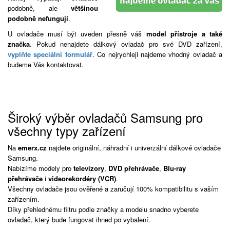
podobně, ale
většinou
podobně nefungují
.
U ovladače musí být uveden přesně váš
model přístroje a také
značka
. Pokud nenajdete dálkový ovladač pro své DVD zařízení,
vyplňte speciální formulář
. Co nejrychleji najdeme vhodný ovladač a
budeme Vás kontaktovat.
Široký výběr ovladačů Samsung pro
všechny typy zařízení
Na
emerx.cz
najdete originální, náhradní i univerzální dálkové ovladače
Samsung.
Nabízíme modely pro
televizory
,
DVD přehrávače
,
Blu-ray
přehrávače
i
videorekordéry (VCR)
.
Všechny ovladače jsou ověřené a zaručují 100% kompatibilitu s vaším
zařízením.
Díky přehlednému filtru podle značky a modelu snadno vyberete
ovladač, který bude fungovat ihned po vybalení.