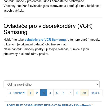
náhradní modely pro domácí kina i samostatné přehrávače.
Všechny nabízené ovladače jsou testované a zaručují plnou funkčnost
všech tlačítek.
Ovladače pro videorekordéry (VCR)
Samsung
Nabízíme také
ovladače pro VCR Samsung
, a to i pro starší modely,
u kterých je originální ovladač obtížné sehnat.
Naše náhradní modely poskytují stejné ovládací funkce a jsou
připraveny k okamžitému použití.
Předchozí
1
2
3
4
5
6
7
8
59
Další
SONY RMT-D229P NOWY RDR-GX220 RDR-GX330 náhradní