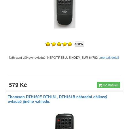
100%
Náhradní dálkový ovladač. NEPOTŘEBUJE KÓDY. EUR 64782
zobrazit detail
579 Kč
Do košíku
Thomson DTH160E DTH161, DTH161B náhradní dálkový
ovladač jiného vzhledu.