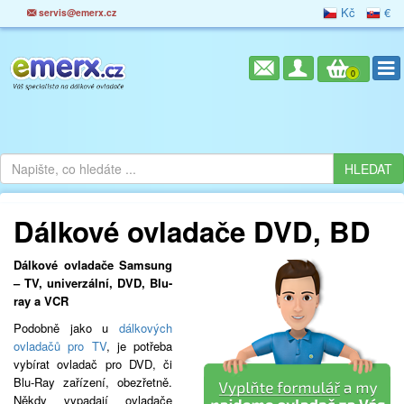
Kč
€
servis@emerx.cz
0
Dálkové ovladače DVD, BD
Dálkové ovladače Samsung
– TV, univerzální, DVD, Blu-
ray a VCR
Podobně jako u
dálkových
ovladačů pro TV
, je potřeba
vybírat ovladač pro DVD, či
Blu-Ray zařízení, obezřetně.
Někdy vypadají ovladače